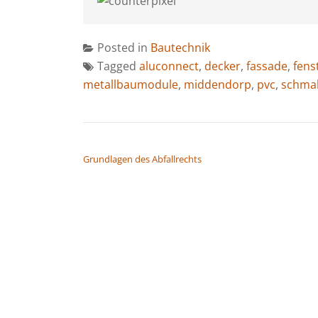
Posted in
Bautechnik
Tagged
aluconnect
,
decker
,
fassade
,
fens
metallbaumodule
,
middendorp
,
pvc
,
schmal
BEITRAGSNAVIGATION
Grundlagen des Abfallrechts