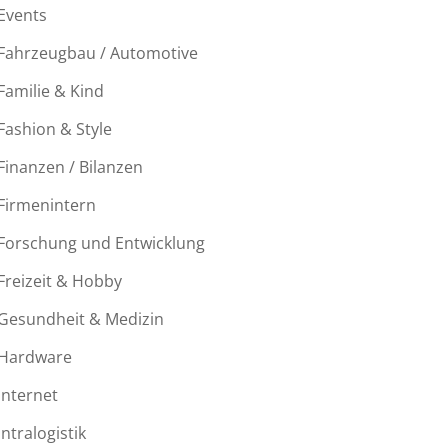
Events
Fahrzeugbau / Automotive
Familie & Kind
Fashion & Style
Finanzen / Bilanzen
Firmenintern
Forschung und Entwicklung
Freizeit & Hobby
Gesundheit & Medizin
Hardware
Internet
Intralogistik