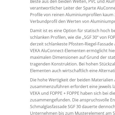
Beste aus den beiden Welten, PVC und Alumi
verantwortlicher Leiter der Sparte AluConne
Profile von reinen Aluminiumprofilen kaum 
Verbundprofil den Werten von Aluminiumprof
Damit ist es eine Option für statisch hoch
schlanken Profilen, wie die „SGF 30“ von FO
derzeit schlankeste Pfosten-Riegel-Fassade
VEKA AluConnect-Elementen ermöglicht hier 
maximalen Dimensionen auf Grund der stati
tragenden Konstruktion. Bei hohen Stückza
Elementen auch wirtschaftlich eine Alternati
Die hohe Wertigkeit der beiden Materialie
zusammenzuführen erfordert eine jeweils l
VEKA und FOPPE + FOPPE haben sich bei die
zusammengefunden. Die anspruchsvolle Ent
Schmalglasfassade SGF 30 dauerte dennoch 
Unternehmen bis zum Musterelement am St