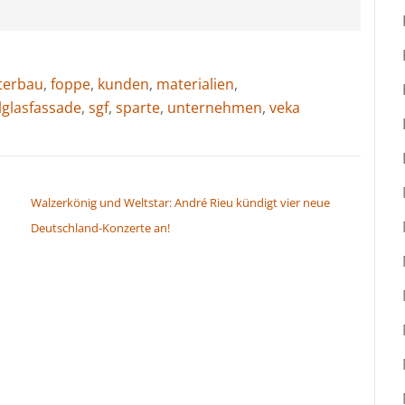
terbau
,
foppe
,
kunden
,
materialien
,
glasfassade
,
sgf
,
sparte
,
unternehmen
,
veka
Walzerkönig und Weltstar: André Rieu kündigt vier neue
Deutschland-Konzerte an!