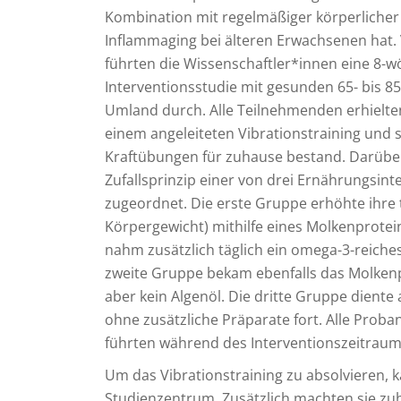
Kombination mit regelmäßiger körperlicher A
Inflammaging bei älteren Erwachsenen hat.
führten die Wissenschaftler*innen eine 8-wö
Interventionsstudie mit gesunden 65- bis 
Umland durch. Alle Teilnehmenden erhielt
einem angeleiteten Vibrationstraining und 
Kraftübungen für zuhause bestand. Darüb
Zufallsprinzip einer von drei Ernährungsin
zugeordnet. Die erste Gruppe erhöhte ihre t
Körpergewicht) mithilfe eines Molkenprote
nahm zusätzlich täglich ein omega-3-reiche
zweite Gruppe bekam ebenfalls das Molken
aber kein Algenöl. Die dritte Gruppe diente
ohne zusätzliche Präparate fort. Alle Prob
führten während des Interventionszeitraum
Um das Vibrationstraining zu absolvieren,
Studienzentrum. Zusätzlich machten sie zu