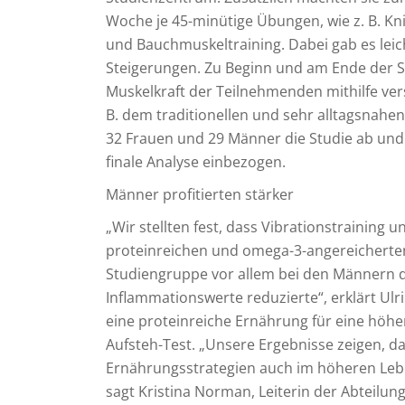
Woche je 45-minütige Übungen, wie z. B. K
und Bauchmuskeltraining. Dabei gab es leic
Steigerungen. Zu Beginn und am Ende der S
Muskelkraft der Teilnehmenden mithilfe vers
B. dem traditionellen und sehr alltagsnahen
32 Frauen und 29 Männer die Studie ab und
finale Analyse einbezogen.
Männer profitierten stärker
„Wir stellten fest, dass Vibrationstraining 
proteinreichen und omega-3-angereicherte
Studiengruppe vor allem bei den Männern d
Inflammationswerte reduzierte“, erklärt Ulr
eine proteinreiche Ernährung für eine höhe
Aufsteh-Test. „Unsere Ergebnisse zeigen, d
Ernährungsstrategien auch im höheren Leben
sagt Kristina Norman, Leiterin der Abteilun