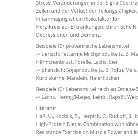
Stress, Veränderungen in der Signalübertr
Zellen und der Verlust der Teilungsfähigke
Inflammaging ist ein Risikofaktor für
Herz-Kreislauf-Erkrankungen, chronische N
Depressionen und Demenz.
Beispiele für proteinreiche Lebensmittel
-> tierisch: Fettarme Milchprodukte (z. B. M
Hähnchenbrust, Forelle, Lachs, Eier
-> pflanzlich: Sojaprodukte (z. B. Tofu), Mai
Kürbiskerne, Mandeln, Haferflocken
Beispiele für Lebensmittel reich an Omega-
-> Lachs, Hering/Matjes, Leinöl, Rapsöl, W
Literatur
Haß, U., Kochlik, B., Herpich, C., Rudloff, S
High-Protein Diet in Combination with Vibr
Resistance Exercise on Muscle Power and In