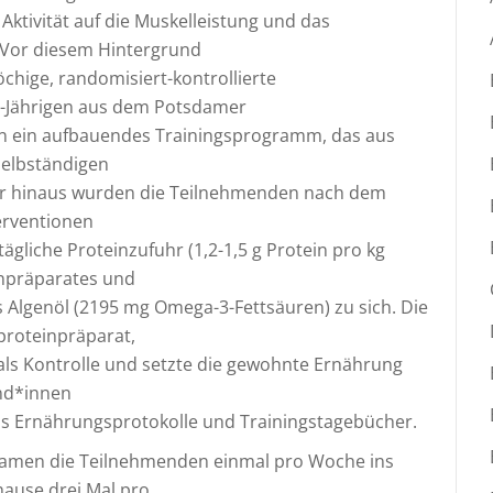
ktivität auf die Muskelleistung und das
 Vor diesem Hintergrund
chige, randomisiert-kontrollierte
85-Jährigen aus dem Potsdamer
en ein aufbauendes Trainingsprogramm, das aus
selbständigen
er hinaus wurden die Teilnehmenden nach dem
terventionen
ägliche Proteinzufuhr (1,2-1,5 g Protein pro kg
inpräparates und
s Algenöl (2195 mg Omega-3-Fettsäuren) zu sich. Die
proteinpräparat,
 als Kontrolle und setzte die gewohnte Ernährung
and*innen
s Ernährungsprotokolle und Trainingstagebücher.
 kamen die Teilnehmenden einmal pro Woche ins
hause drei Mal pro