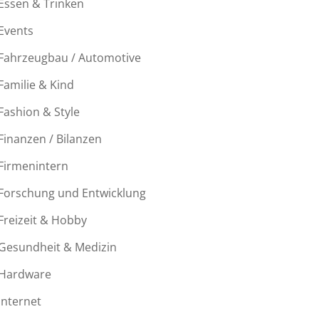
Essen & Trinken
Events
Fahrzeugbau / Automotive
Familie & Kind
Fashion & Style
Finanzen / Bilanzen
Firmenintern
Forschung und Entwicklung
Freizeit & Hobby
Gesundheit & Medizin
Hardware
Internet