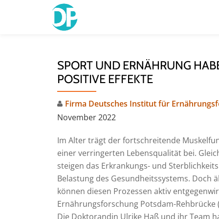
Skip
to
content
SPORT UND ERNÄHRUNG HABE
POSITIVE EFFEKTE
Firma Deutsches Institut für Ernährung
November 2022
Im Alter trägt der fortschreitende Muskelf
einer verringerten Lebensqualität bei. Gleic
steigen das Erkrankungs- und Sterblichkeitsr
Belastung des Gesundheitssystems. Doch ä
können diesen Prozessen aktiv entgegenwirk
Ernährungsforschung Potsdam-Rehbrücke (D
Die Doktorandin Ulrike Haß und ihr Team h