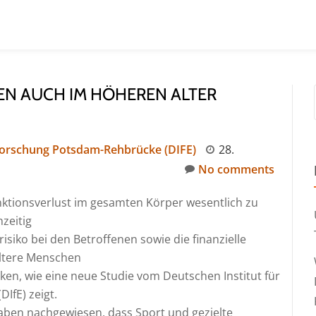
N AUCH IM HÖHEREN ALTER
sforschung Potsdam-Rehbrücke (DIFE)
28.
No comments
unktionsverlust im gesamten Körper wesentlich zu
hzeitig
isiko bei den Betroffenen sowie die finanzielle
ltere Menschen
en, wie eine neue Studie vom Deutschen Institut für
IfE) zeigt.
aben nachgewiesen, dass Sport und gezielte