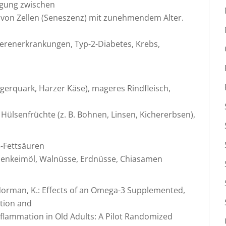
agung zwischen
it von Zellen (Seneszenz) mit zunehmendem Alter.
ierenerkrankungen, Typ-2-Diabetes, Krebs,
agerquark, Harzer Käse), mageres Rindfleisch,
s, Hülsenfrüchte (z. B. Bohnen, Linsen, Kichererbsen),
3-Fettsäuren
eizenkeimöl, Walnüsse, Erdnüsse, Chiasamen
., Norman, K.: Effects of an Omega-3 Supplemented,
ation and
flammation in Old Adults: A Pilot Randomized