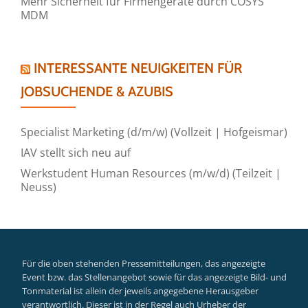
Mehr Sicherheit für Firmengeräte durch COSYS
MDM
INTERESSANTE NEUIGKEITEN FÜR
JOBSUCHENDE & AZUBIS
Specialist Marketing (d/m/w) (Vollzeit | Hofgeismar)
IAV stellt sich neu auf
Werkstudent Human Resources (m/w/d) (Teilzeit |
Neuss)
Für die oben stehenden Pressemitteilungen, das angezeigte
Event bzw. das Stellenangebot sowie für das angezeigte Bild- und
Tonmaterial ist allein der jeweils angegebene Herausgeber
verantwortlich. Dieser ist in der Regel auch Urheber der