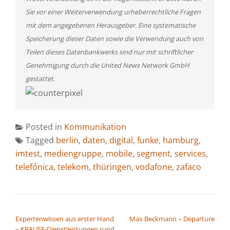
Sie vor einer Weiterverwendung urheberrechtliche Fragen
mit dem angegebenen Herausgeber. Eine systematische
Speicherung dieser Daten sowie die Verwendung auch von
Teilen dieses Datenbankwerks sind nur mit schriftlicher
Genehmigung durch die United News Network GmbH
gestattet.
Posted in
Kommunikation
Tagged
berlin
,
daten
,
digital
,
funke
,
hamburg
,
imtest
,
mediengruppe
,
mobile
,
segment
,
services
,
telefónica
,
telekom
,
thüringen
,
vodafone
,
zafaco
BEITRAGSNAVIGATION
Expertenwissen aus erster Hand
Max Beckmann – Departure
– KRAUSE-Dienstleistungen rund