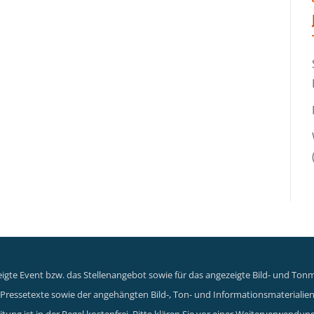
gte Event bzw. das Stellenangebot sowie für das angezeigte Bild- und Tonma
er Pressetexte sowie der angehängten Bild-, Ton- und Informationsmaterialie