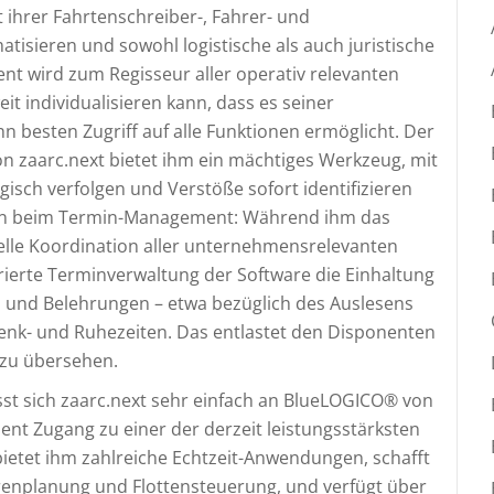
 ihrer Fahrtenschreiber-, Fahrer- und
sieren und sowohl logistische als auch juristische
nt wird zum Regisseur aller operativ relevanten
t individualisieren kann, dass es seiner
 besten Zugriff auf alle Funktionen ermöglicht. Der
n zaarc.next bietet ihm ein mächtiges Werkzeug, mit
isch verfolgen und Verstöße sofort identifizieren
 ihn beim Termin-Management: Während ihm das
uelle Koordination aller unternehmensrelevanten
grierte Terminverwaltung der Software die Einhaltung
en und Belehrungen – etwa bezüglich des Auslesens
Lenk- und Ruhezeiten. Das entlastet den Disponenten
 zu übersehen.
ässt sich zaarc.next sehr einfach an BlueLOGICO® von
nt Zugang zu einer der derzeit leistungsstärksten
ietet ihm zahlreiche Echtzeit-Anwendungen, schafft
urenplanung und Flottensteuerung, und verfügt über