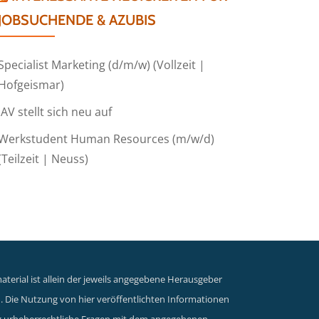
JOBSUCHENDE & AZUBIS
Specialist Marketing (d/m/w) (Vollzeit |
Hofgeismar)
IAV stellt sich neu auf
Werkstudent Human Resources (m/w/d)
(Teilzeit | Neuss)
terial ist allein der jeweils angegebene Herausgeber
n. Die Nutzung von hier veröffentlichten Informationen