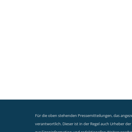
Für die oben stehenden Pressemitteilungen, das angezei
verantwortlich. Dieser ist in der Regel auch Urheber d