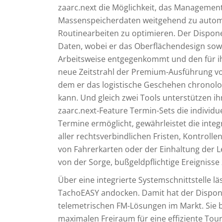
zaarc.next die Möglichkeit, das Management
Massenspeicherdaten weitgehend zu automati
Routinearbeiten zu optimieren. Der Dispone
Daten, wobei er das Oberflächendesign sowei
Arbeitsweise entgegenkommt und den für ihn
neue Zeitstrahl der Premium-Ausführung vo
dem er das logistische Geschehen chronolog
kann. Und gleich zwei Tools unterstützen
zaarc.next-Feature Termin-Sets die individ
Termine ermöglicht, gewährleistet die inte
aller rechtsverbindlichen Fristen, Kontroll
von Fahrerkarten oder der Einhaltung der 
von der Sorge, bußgeldpflichtige Ereignisse
Über eine integrierte Systemschnittstelle l
TachoEASY andocken. Damit hat der Dispone
telemetrischen FM-Lösungen im Markt. Sie b
maximalen Freiraum für eine effiziente To