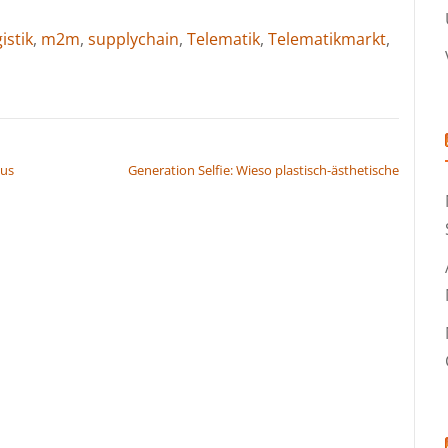
istik
,
m2m
,
supplychain
,
Telematik
,
Telematikmarkt
,
aus
Generation Selfie: Wieso plastisch-ästhetische