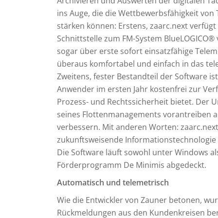
Archivieren und Auswerten der digitalen Ta
ins Auge, die die Wettbewerbsfähigkeit vo
stärken können: Erstens, zaarc.next verfüg
Schnittstelle zum FM-System BlueLOGICO®
sogar über erste sofort einsatzfähige Telem
überaus komfortabel und einfach in das te
Zweitens, fester Bestandteil der Software i
Anwender im ersten Jahr kostenfrei zur Ve
Prozess- und Rechtssicherheit bietet. Der 
seines Flottenmanagements vorantreiben als
verbessern. Mit anderen Worten: zaarc.next 
zukunftsweisende Informationstechnologie 
Die Software läuft sowohl unter Windows als
Förderprogramm De Minimis abgedeckt.
Automatisch und telemetrisch
Wie die Entwickler von Zauner betonen, wur
Rückmeldungen aus den Kundenkreisen berüc