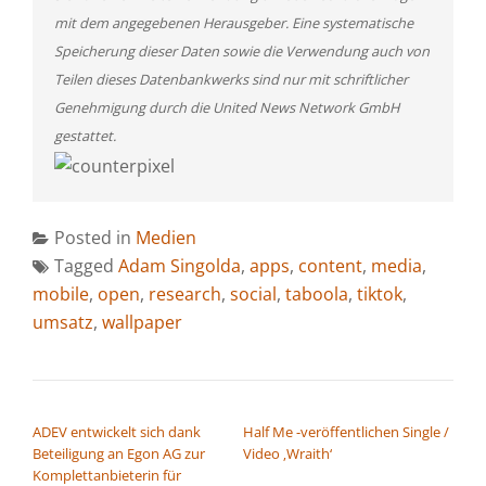
mit dem angegebenen Herausgeber. Eine systematische
Speicherung dieser Daten sowie die Verwendung auch von
Teilen dieses Datenbankwerks sind nur mit schriftlicher
Genehmigung durch die United News Network GmbH
gestattet.
Posted in
Medien
Tagged
Adam Singolda
,
apps
,
content
,
media
,
mobile
,
open
,
research
,
social
,
taboola
,
tiktok
,
umsatz
,
wallpaper
BEITRAGSNAVIGATION
ADEV entwickelt sich dank
Half Me -veröffentlichen Single /
Beteiligung an Egon AG zur
Video ‚Wraith‘
Komplettanbieterin für