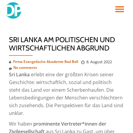
TO
Skip
to
NA
content
SRI LANKA AM POLITISCHEN UND
WIRTSCHAFTLICHEN ABGRUND
Firma Evangelische Akademie Bad Boll
8. August 2022
No comments
Sri Lanka
erlebt eine der größten Krisen seiner
Geschichte: wirtschaftlich, sozial und politisch
steht das Land vor einem Scherbenhaufen. Die
Lebensbedingungen der Menschen verschlechtern
sich zusehends. Die Perspektiven für das Land sind
unklar.
Wir haben
prominente Vertreter*innen der
Zivilgesellschaft
aus Sri Lanka zu Gast, um über