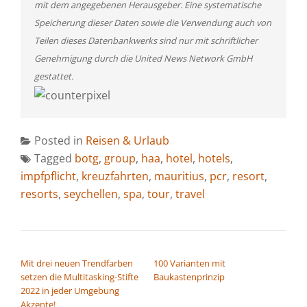
mit dem angegebenen Herausgeber. Eine systematische
Speicherung dieser Daten sowie die Verwendung auch von
Teilen dieses Datenbankwerks sind nur mit schriftlicher
Genehmigung durch die United News Network GmbH
gestattet.
Posted in
Reisen & Urlaub
Tagged
botg
,
group
,
haa
,
hotel
,
hotels
,
impfpflicht
,
kreuzfahrten
,
mauritius
,
pcr
,
resort
,
resorts
,
seychellen
,
spa
,
tour
,
travel
BEITRAGSNAVIGATION
Mit drei neuen Trendfarben
100 Varianten mit
setzen die Multitasking-Stifte
Baukastenprinzip
2022 in jeder Umgebung
Akzente!