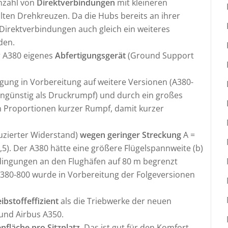
nzahl von
Direktverbindungen
mit kleineren
lten Drehkreuzen. Da die Hubs bereits an ihrer
Direktverbindungen auch gleich ein weiteres
den.
r A380 eigenes
Abfertigungsgerät
(Ground Support
gung in Vorbereitung auf weitere Versionen (A380-
ungünstig als Druckrumpf) und durch ein großes
n Proportionen kurzer Rumpf, damit kurzer
uzierter Widerstand)
wegen geringer Streckung
A =
9,5). Der A380 hätte eine größere Flügelspannweite (b)
dingungen an den Flughäfen auf 80 m begrenzt
 A380-800 wurde in Vorbereitung der Folgeversionen
ibstoffeffizient
als die Triebwerke der neuen
 und Airbus A350.
fläche pro Sitzplatz
. Das ist gut für den Komfort,