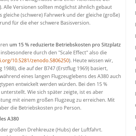
 Alle Versionen sollten möglichst ähnlich gebaut
as gleiche (schwere) Fahrwerk und der gleiche (große)
rund für die eher schwere Basisversion.
aren
um 15 % reduzierte Betriebskosten pro Sitzplatz
e insbesondere durch den "Scale Effect" also die
oi.org/10.5281/zenodo.5806250
). Heute wissen wir,
 1988), die auf der B747 (Erstflug 1969) basiert,
 während eines langen Flugzeuglebens des A380 auch
gtypen entwickelt werden würden. Bei den 15 %
nterstellt. Wie sich später zeigte, ist es aber
stung mit einem großen Flugzeug zu erreichen. Mit
aber die Betriebskosten pro Person.
des A380
 der großen Drehkreuze (Hubs) der Luftfahrt.