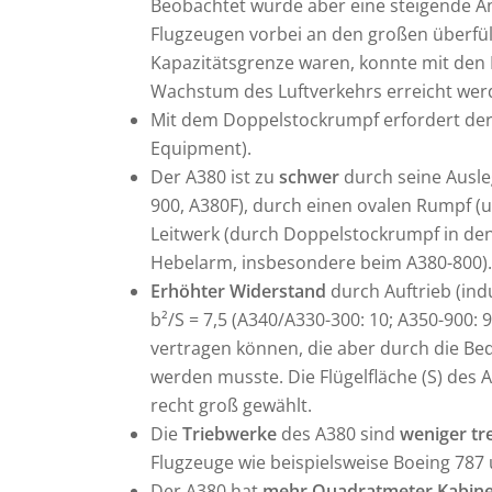
Beobachtet wurde aber eine steigende A
Flugzeugen vorbei an den großen überfül
Kapazitätsgrenze waren, konnte mit den 
Wachstum des Luftverkehrs erreicht wer
Mit dem Doppelstockrumpf erfordert de
Equipment).
Der A380 ist zu
schwer
durch seine Ausle
900, A380F), durch einen ovalen Rumpf (
Leitwerk (durch Doppelstockrumpf in de
Hebelarm, insbesondere beim A380-800).
Erhöhter Widerstand
durch Auftrieb (ind
b²/S = 7,5 (A340/A330-300: 10; A350-900: 
vertragen können, die aber durch die Be
werden musste. Die Flügelfläche (S) des
recht groß gewählt.
Die
Triebwerke
des A380 sind
weniger tre
Flugzeuge wie beispielsweise Boeing 787
Der A380 hat
mehr Quadratmeter Kabinen