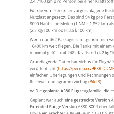
2,4 l/100 km p ro Person bei einer Kraftstof
Für die vom Hersteller vorgeschlagene Best
Nutzlast angesetzt. Das sind 94 kg pro Per
8000 Nautische Meilen (1 NM = 1,852 km) als
(2,8 kg/100 km oder 3,5 l/100 km).
Wenn nur 362 Passagiere mitgenommen werd
16400 km weit fliegen. Die Tanks mit einem 
maximal gefüllt mit 248 t Kraftstoff (4,2 kg/
Grundlegende Daten hat Airbus für Flughäf
veröffentlicht (
https://perma.cc/9PXR-DDM
einfachen Überlegungen und Rechnungen so 
Reichweitendiagramm wichtig (
Bild 3
).
=> Die geplante A380 Flugzeugfamilie, die e
Geplant war auch
eine gestreckte Version
A3
Extended Range Version
A380-800R ebenfall
sowie
ein Frachter
A380-800F mit 153 t Nutz