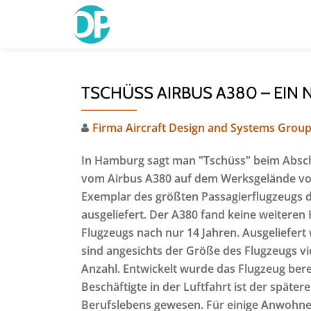
Skip
to
content
TSCHÜSS AIRBUS A380 – EIN
Firma Aircraft Design and Systems Grou
In Hamburg sagt man "Tschüss" beim Abs
vom Airbus A380 auf dem Werksgelände von
Exemplar des größten Passagierflugzeugs d
ausgeliefert. Der A380 fand keine weiteren
Flugzeugs nach nur 14 Jahren. Ausgeliefert
sind angesichts der Größe des Flugzeugs vie
Anzahl. Entwickelt wurde das Flugzeug berei
Beschäftigte in der Luftfahrt ist der späte
Berufslebens gewesen. Für einige Anwohner