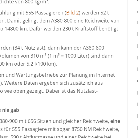
fdichte von 800 kg/m³.
uhlung mit 555 Passagieren (
Bild 2
) werden 52 t
son. Damit gelingt dem A380-800 eine Reichweite von
o 14800 km. Dafür werden 230 t Kraftstoff benötigt
en (34 t Nutzlast), dann kann der A380-800
Volumen von 310 m³ (1 m³ = 1000 Liter) sind dann
100 km oder 5,2 l/100 km).
en und Wartungsbetriebe zur Planung im Internet
F
). Weitere Daten ergeben sich zusätzlich aus
wie oben gezeigt. Dabei ist das Nutzlast-
s nie gab
80-900 mit 656 Sitzen und gleicher Reichweite,
eine
s für 555 Passagiere mit sogar 8750 NM Reichweite,
last, 590 t Abflugmasse und einer Reichweite bei