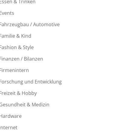
Essen & Trinken
Events
Fahrzeugbau / Automotive
Familie & Kind
Fashion & Style
Finanzen / Bilanzen
Firmenintern
Forschung und Entwicklung
Freizeit & Hobby
Gesundheit & Medizin
Hardware
Internet