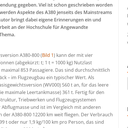
ndung gegeben. Viel ist schon geschrieben worden
 werden Aspekte des A380 jenseits des Mainstreams
utor bringt dabei eigene Erinnerungen ein und
tarbeit an der Hochschule für Angewandte
 Thema.
isversion A380-800 (
Bild 1
) kann der mit vier
nnen (abgekürzt: t; 1 t = 1000 kg) Nutzlast
 maximal 853 Passagiere. Das sind durchschnittlich
äck – im Flugzeugbau ein typischer Wert. Als
sisgewichtsversion (WV000) 560 t an, für das leere
ie maximale Leertankmasse) 361 t. Fertig für den
 Struktur, Triebwerken und Flugzeugsystemen
 Abflugmasse und ist im Vergleich mit anderen
n der A380-800 12200 km weit fliegen. Der Verbrauch
199 t oder nur 1,9 kg/100 km pro Person, das sind