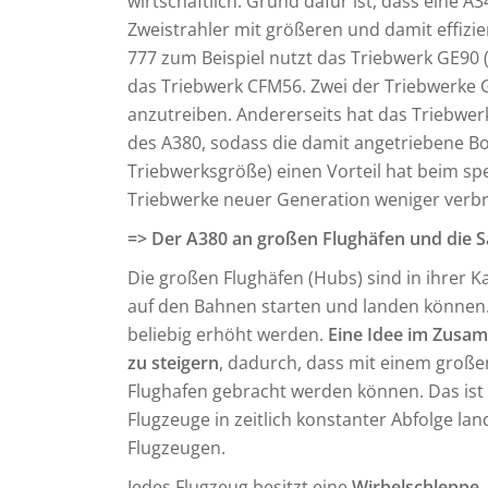
wirtschaftlich. Grund dafür ist, dass eine A
Zweistrahler mit größeren und damit effizi
777 zum Beispiel nutzt das Triebwerk GE90 
das Triebwerk CFM56. Zwei der Triebwerke 
anzutreiben. Andererseits hat das Triebwer
des A380, sodass die damit angetriebene B
Triebwerksgröße) einen Vorteil hat beim sp
Triebwerke neuer Generation weniger verbra
=> Der A380 an großen Flughäfen und die 
Die großen Flughäfen (Hubs) sind in ihrer K
auf den Bahnen starten und landen können.
beliebig erhöht werden.
Eine Idee im Zusa
zu steigern
, dadurch, dass mit einem groß
Flughafen gebracht werden können. Das ist
Flugzeuge in zeitlich konstanter Abfolge la
Flugzeugen.
Jedes Flugzeug besitzt eine
Wirbelschleppe
,