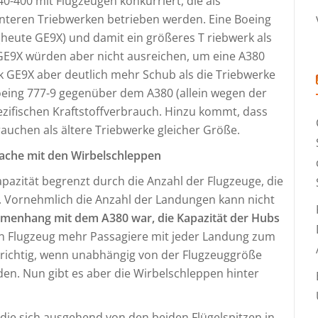
340-400 mit Flugzeugen konkurriert, die als
enteren Triebwerken betrieben werden. Eine Boeing
(heute GE9X) und damit ein größeres T riebwerk als
GE9X würden aber nicht ausreichen, um eine A380
k GE9X aber deutlich mehr Schub als die Triebwerke
oeing 777-9 gegenüber dem A380 (allein wegen der
ezifischen Kraftstoffverbrauch. Hinzu kommt, dass
uchen als ältere Triebwerke gleicher Größe.
Sache mit den Wirbelschleppen
apazität begrenzt durch die Anzahl der Flugzeuge, die
 Vornehmlich die Anzahl der Landungen kann nicht
mmenhang mit dem A380 war, die Kapazität der Hubs
en Flugzeug mehr Passagiere mit jeder Landung zum
 richtig, wenn unabhängig von der Flugzeuggröße
nden. Nun gibt es aber die Wirbelschleppen hinter
 die sich ausgehend von den beiden Flügelspitzen in