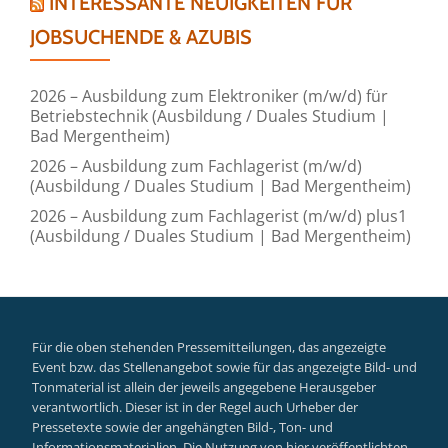
INTERESSANTE NEUIGKEITEN FÜR
JOBSUCHENDE & AZUBIS
2026 – Ausbildung zum Elektroniker (m/w/d) für
Betriebstechnik (Ausbildung / Duales Studium |
Bad Mergentheim)
2026 – Ausbildung zum Fachlagerist (m/w/d)
(Ausbildung / Duales Studium | Bad Mergentheim)
2026 – Ausbildung zum Fachlagerist (m/w/d) plus1
(Ausbildung / Duales Studium | Bad Mergentheim)
Für die oben stehenden Pressemitteilungen, das angezeigte
Event bzw. das Stellenangebot sowie für das angezeigte Bild- und
Tonmaterial ist allein der jeweils angegebene Herausgeber
verantwortlich. Dieser ist in der Regel auch Urheber der
Pressetexte sowie der angehängten Bild-, Ton- und
Informationsmaterialien. Die Nutzung von hier veröffentlichten