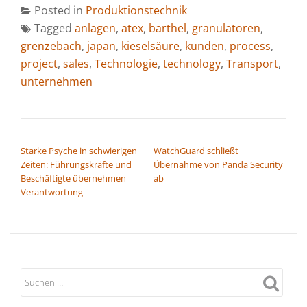
Posted in
Produktionstechnik
Tagged
anlagen
,
atex
,
barthel
,
granulatoren
,
grenzebach
,
japan
,
kieselsäure
,
kunden
,
process
,
project
,
sales
,
Technologie
,
technology
,
Transport
,
unternehmen
BEITRAGSNAVIGATION
Starke Psyche in schwierigen
WatchGuard schließt
Zeiten: Führungskräfte und
Übernahme von Panda Security
Beschäftigte übernehmen
ab
Verantwortung