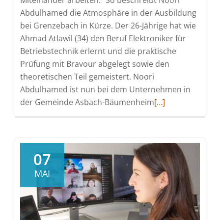
Abdulhamed die Atmosphäre in der Ausbildung
bei Grenzebach in Kürze. Der 26-Jährige hat wie
Ahmad Atlawil (34) den Beruf Elektroniker für
Betriebstechnik erlernt und die praktische
Prüfung mit Bravour abgelegt sowie den
theoretischen Teil gemeistert. Noori
Abdulhamed ist nun bei dem Unternehmen in
Read
der Gemeinde Asbach-Bäumenheim
[…]
more
about
Im
Beruf
07
angekommen,
MAI
viele
Freunde
gefunden