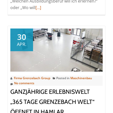
„Welchen Ausbildungsberuf will ich erlernen?“
Read
oder „Wo will
[…]
more
about
Praktikum
trotz
30
Corona
APR.
–
Digital
reinschnuppern
bei
Grenzebach
Firma Grenzebach Group
Posted in
Maschinenbau
No comments
GANZJÄHRIGE ERLEBNISWELT
„365 TAGE GRENZEBACH WELT“
ÖFFNET IN HAMLAR