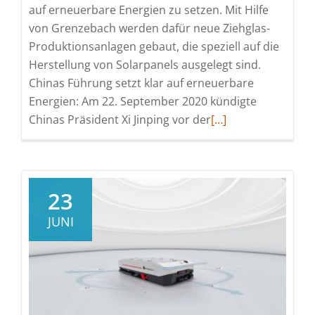
auf erneuerbare Energien zu setzen. Mit Hilfe
von Grenzebach werden dafür neue Ziehglas-
Produktionsanlagen gebaut, die speziell auf die
Herstellung von Solarpanels ausgelegt sind.
Chinas Führung setzt klar auf erneuerbare
Energien: Am 22. September 2020 kündigte
Read
Chinas Präsident Xi Jinping vor der
[…]
more
about
Unterstützung
des
23
chinesischen
JUNI
Megaprojekts:
Solarglas-
Produktion
mit
Grenzebach