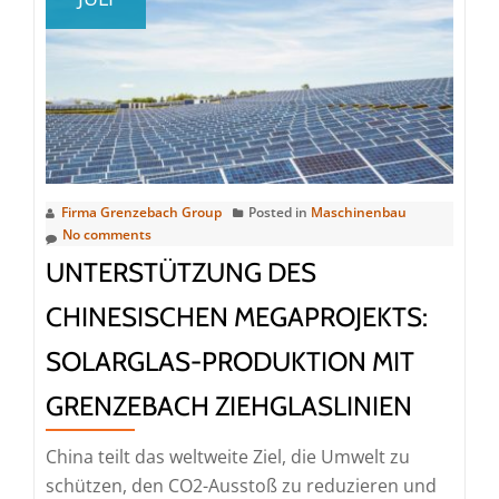
einen
ökologischen
und
ökonomischen
Aufschwung
in
Indien
Firma Grenzebach Group
Posted in
Maschinenbau
No comments
UNTERSTÜTZUNG DES
CHINESISCHEN MEGAPROJEKTS:
SOLARGLAS-PRODUKTION MIT
GRENZEBACH ZIEHGLASLINIEN
China teilt das weltweite Ziel, die Umwelt zu
schützen, den CO2-Ausstoß zu reduzieren und