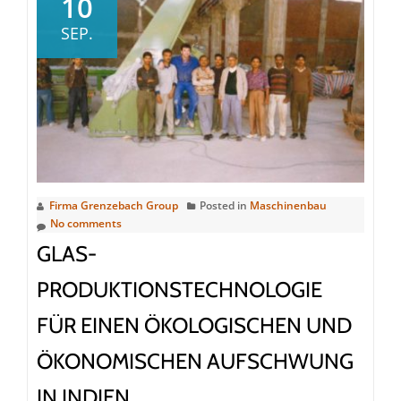
10
effizient
SEP.
und
sicher:
EOS
und
Grenzebach
intensivieren
Partnerschaft
Firma Grenzebach Group
Posted in
Maschinenbau
No comments
GLAS-
PRODUKTIONSTECHNOLOGIE
FÜR EINEN ÖKOLOGISCHEN UND
ÖKONOMISCHEN AUFSCHWUNG
IN INDIEN