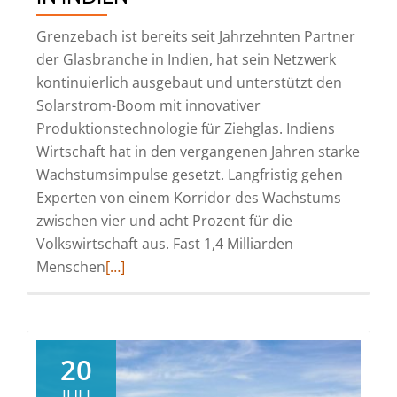
Grenzebach ist bereits seit Jahrzehnten Partner
der Glasbranche in Indien, hat sein Netzwerk
kontinuierlich ausgebaut und unterstützt den
Solarstrom-Boom mit innovativer
Produktionstechnologie für Ziehglas. Indiens
Wirtschaft hat in den vergangenen Jahren starke
Wachstumsimpulse gesetzt. Langfristig gehen
Experten von einem Korridor des Wachstums
zwischen vier und acht Prozent für die
Volkswirtschaft aus. Fast 1,4 Milliarden
Read
Menschen
[…]
more
about
Glas-
Produktionstechnologie
20
für
JULI