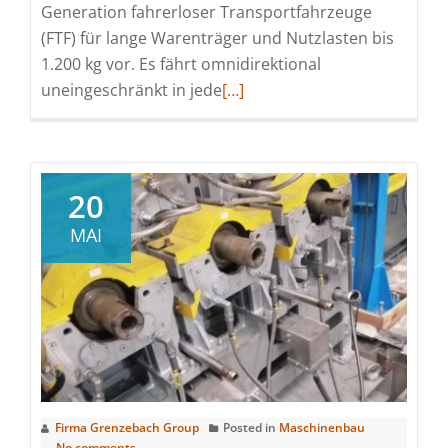
Generation fahrerloser Transportfahrzeuge
(FTF) für lange Warenträger und Nutzlasten bis
1.200 kg vor. Es fährt omnidirektional
Read
uneingeschränkt in jede
[…]
more
about
Auszeichnung
„Bestes
20
Produkt“
MAI
der
LogiMAT
2021
für
neues,
omnidirektionales
FTF
von
Firma Grenzebach Group
Posted in
Maschinenbau
No comments