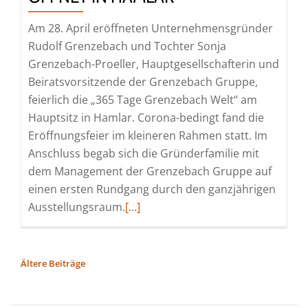
Am 28. April eröffneten Unternehmensgründer
Rudolf Grenzebach und Tochter Sonja
Grenzebach-Proeller, Hauptgesellschafterin und
Beiratsvorsitzende der Grenzebach Gruppe,
feierlich die „365 Tage Grenzebach Welt“ am
Hauptsitz in Hamlar. Corona-bedingt fand die
Eröffnungsfeier im kleineren Rahmen statt. Im
Anschluss begab sich die Gründerfamilie mit
dem Management der Grenzebach Gruppe auf
einen ersten Rundgang durch den ganzjährigen
Read
Ausstellungsraum.
[…]
more
about
Ganzjährige
BEITRAGSNAVIGATION
Ältere Beiträge
Erlebniswelt
„365