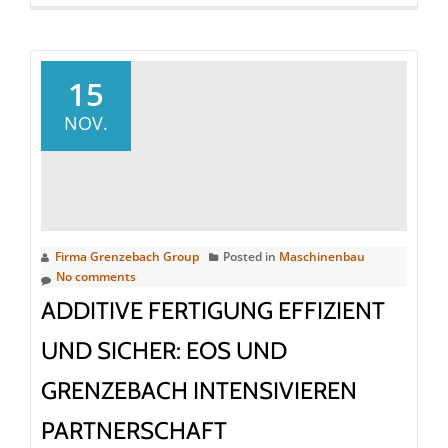
more
about
Intelligente
Logistik
15
trifft
NOV.
Baudenkmal:
Fahrerlose
Transportfahrzeuge
verbinden
im
Firma Grenzebach Group
Posted in
Maschinenbau
Briefzentrum
No comments
Zürich-
ADDITIVE FERTIGUNG EFFIZIENT
Mülligen
Post
UND SICHER: EOS UND
und
GRENZEBACH INTENSIVIEREN
Zoll
über
PARTNERSCHAFT
eingezo-