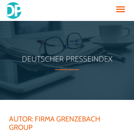
TO
Skip
to
NA
content
DEUTSCHER PRESSEINDEX
AUTOR:
FIRMA GRENZEBACH
GROUP