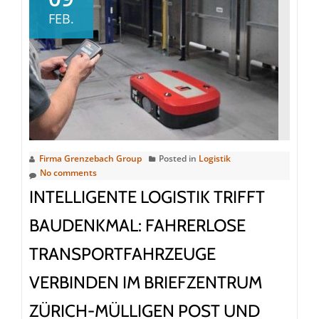
Automobilbranche
FEB.
setzt
auf
FSW-
Knowhow
von
Grenzebach
Firma Grenzebach Group
Posted in
Logistik
No comments
INTELLIGENTE LOGISTIK TRIFFT
BAUDENKMAL: FAHRERLOSE
TRANSPORTFAHRZEUGE
VERBINDEN IM BRIEFZENTRUM
ZÜRICH-MÜLLIGEN POST UND