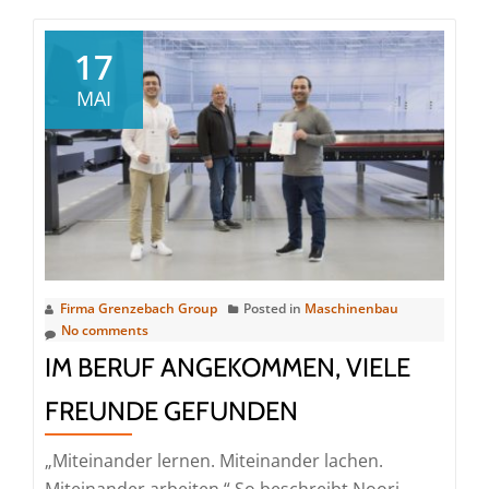
Ausgangspunkt
für
17
den
MAI
Zauber
von
Glas:
der
Zinnbadprozess
Firma Grenzebach Group
Posted in
Maschinenbau
No comments
IM BERUF ANGEKOMMEN, VIELE
FREUNDE GEFUNDEN
„Miteinander lernen. Miteinander lachen.
Miteinander arbeiten.“ So beschreibt Noori