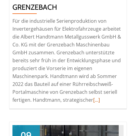
GRENZEBACH
Für die industrielle Serienproduktion von
Invertergehäusen für Elektrofahrzeuge arbeitet
die Albert Handtmann Metallgusswerk GmbH &
Co. KG mit der Grenzebach Maschinenbau
GmbH zusammen. Grenzebach unterstützte
bereits sehr früh in der Entwicklungsphase und
produziert die Vorserie im eigenen
Maschinenpark. Handtmann wird ab Sommer
2022 das Bauteil auf einer Rührreibschweiß-
Portalmaschine von Grenzebach selbst seriell
Read
fertigen. Handtmann, strategischer
[…]
more
about
Zulieferer
der
09