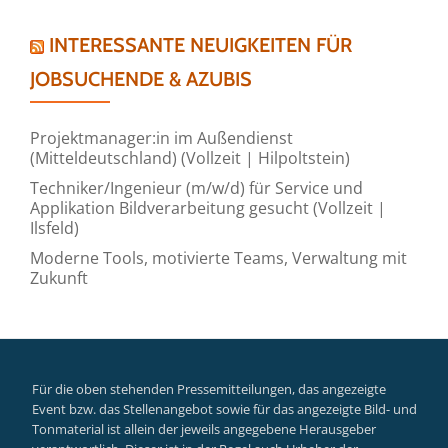
INTERESSANTE NEUIGKEITEN FÜR
JOBSUCHENDE & AZUBIS
Projektmanager:in im Außendienst
(Mitteldeutschland) (Vollzeit | Hilpoltstein)
Techniker/Ingenieur (m/w/d) für Service und
Applikation Bildverarbeitung gesucht (Vollzeit |
Ilsfeld)
Moderne Tools, motivierte Teams, Verwaltung mit
Zukunft
Für die oben stehenden Pressemitteilungen, das angezeigte
Event bzw. das Stellenangebot sowie für das angezeigte Bild- und
Tonmaterial ist allein der jeweils angegebene Herausgeber