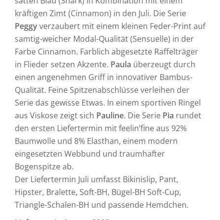
satten Blau (Shark) in Kombination mit einem
kräftigen Zimt (Cinnamon) in den Juli. Die Serie
Peggy
verzaubert mit einem kleinen Feder-Print auf
samtig-weicher Modal-Qualität (Sensuelle) in der
Farbe Cinnamon. Farblich abgesetzte Raffelträger
in Flieder setzen Akzente.
Paula
überzeugt durch
einen angenehmen Griff in innovativer Bambus-
Qualität. Feine Spitzenabschlüsse verleihen der
Serie das gewisse Etwas. In einem sportiven Ringel
aus Viskose
zeigt sich
Pauline
. Die Serie
Pia
rundet
den ersten Liefertermin mit feelin’fine aus 92%
Baumwolle und 8% Elasthan, einem modern
eingesetzten Webbund und traumhafter
Bogenspitze ab.
Der Liefertermin Juli umfasst Bikinislip, Pant,
Hipster, Bralette, Soft-BH, Bügel-BH Soft-Cup,
Triangle-Schalen-BH und passende Hemdchen.