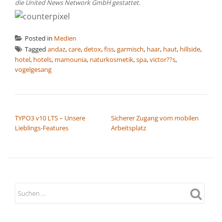
die United News Network GmbH gestattet.
Posted in
Medien
Tagged
andaz
,
care
,
detox
,
fiss
,
garmisch
,
haar
,
haut
,
hillside
,
hotel
,
hotels
,
mamounia
,
naturkosmetik
,
spa
,
victor??s
,
vogelgesang
BEITRAGSNAVIGATION
TYPO3 v10 LTS – Unsere
Sicherer Zugang vom mobilen
Lieblings-Features
Arbeitsplatz