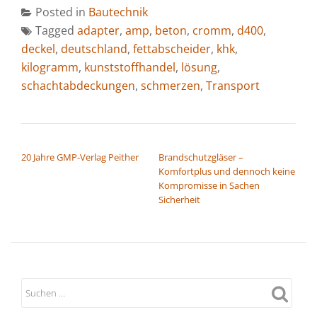
Posted in
Bautechnik
Tagged
adapter
,
amp
,
beton
,
cromm
,
d400
,
deckel
,
deutschland
,
fettabscheider
,
khk
,
kilogramm
,
kunststoffhandel
,
lösung
,
schachtabdeckungen
,
schmerzen
,
Transport
BEITRAGSNAVIGATION
20 Jahre GMP-Verlag Peither
Brandschutzgläser –
Komfortplus und dennoch keine
Kompromisse in Sachen
Sicherheit