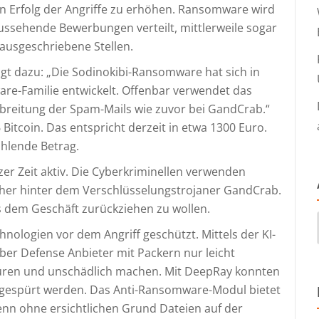
 Erfolg der Angriffe zu erhöhen. Ransomware wird
ussehende Bewerbungen verteilt, mittlerweile sogar
ausgeschriebene Stellen.
gt dazu: „Die Sodinokibi-Ransomware hat sich in
are-Familie entwickelt. Offenbar verwendet das
erbreitung der Spam-Mails wie zuvor bei GandCrab.“
Bitcoin. Das entspricht derzeit in etwa 1300 Euro.
ahlende Betrag.
zer Zeit aktiv. Die Cyberkriminellen verwenden
Macher hinter dem Verschlüsselungstrojaner GandCrab.
s dem Geschäft zurückziehen zu wollen.
logien vor dem Angriff geschützt. Mittels der KI-
er Defense Anbieter mit Packern nur leicht
üren und unschädlich machen. Mit DeepRay konnten
fgespürt werden. Das Anti-Ransomware-Modul bietet
wenn ohne ersichtlichen Grund Dateien auf der