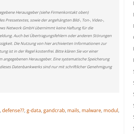
angegebene Herausgeber (siehe Firmenkontakt oben)
des Pressetextes, sowie der angehängten Bild-, Ton-, Video-,
News Network GmbH übernimmt keine Haftung für die
 Meldung. Auch bei Übertragungsfehlern oder anderen Störungen
ssigkeit. Die Nutzung von hier archivierten Informationen zur
g ist in der Regel kostenfrei. Bitte klären Sie vor einer
m angegebenen Herausgeber. Eine systematische Speicherung
 dieses Datenbankwerks sind nur mit schriftlicher Genehmigung
,
defense??
,
g-data
,
gandcrab
,
mails
,
malware
,
modul
,