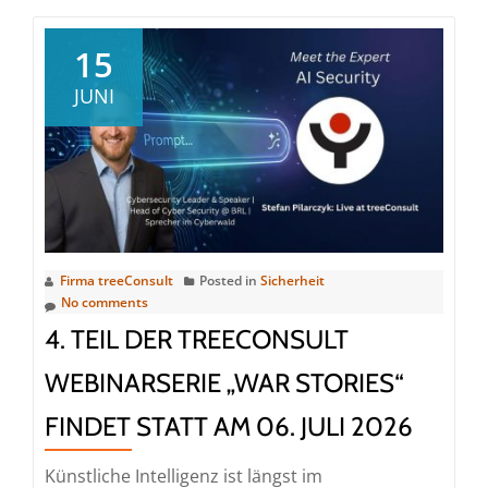
Webinarserie
„Securing
15
Data
JUNI
in
Motion“:
treeConsult
und
Kiteworks
zeigen,
wie
Firma treeConsult
Posted in
Sicherheit
No comments
moderner
sicherer
4. TEIL DER TREECONSULT
Datenaustausch
WEBINARSERIE „WAR STORIES“
funktioniert
FINDET STATT AM 06. JULI 2026
Künstliche Intelligenz ist längst im