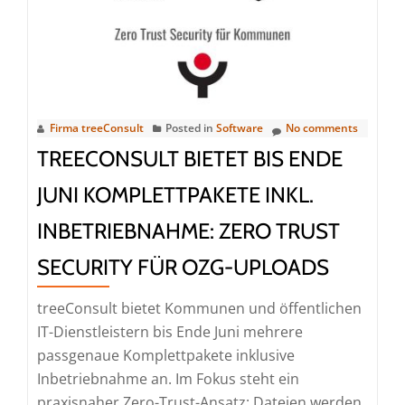
Webinarserie
„War
Stories“
findet
statt
am
Firma treeConsult
Posted in
Software
No comments
06.
TREECONSULT BIETET BIS ENDE
Juli
JUNI KOMPLETTPAKETE INKL.
2026
INBETRIEBNAHME: ZERO TRUST
SECURITY FÜR OZG-UPLOADS
treeConsult bietet Kommunen und öffentlichen
IT-Dienstleistern bis Ende Juni mehrere
passgenaue Komplettpakete inklusive
Inbetriebnahme an. Im Fokus steht ein
praxisnaher Zero-Trust-Ansatz: Dateien werden