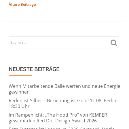
treeConsult
BEITRAGSNAVIGATION
Ältere Beiträge
Webinar
–
Unlock
Next-
Level
Malware
Protection:
Deep
NEUESTE BEITRÄGE
Dive
into
MetaDefender
Wenn Mitarbeitende Bälle werfen und neue Energie
gewinnen
Platform
Reden ist Silber – Beziehung ist Gold! 11.08. Berlin –
18:30 Uhr
Im Rampenlicht: „The Hood Pro“ von KEMPER
gewinnt den Red Dot Design Award 2026