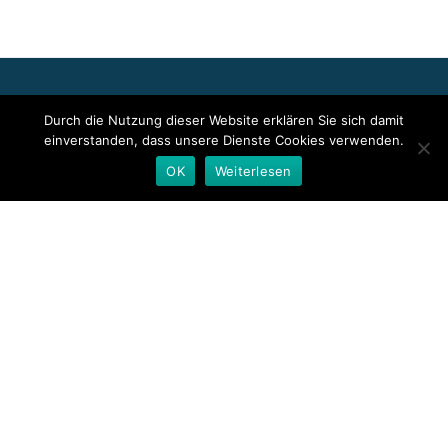
Für die oben stehenden Pressemitteilungen, das angezeigte
Durch die Nutzung dieser Website erklären Sie sich damit
Event bzw. das Stellenangebot sowie für das angezeigte Bild- und
einverstanden, dass unsere Dienste Cookies verwenden.
Tonmaterial ist allein der jeweils angegebene Herausgeber
verantwortlich. Dieser ist in der Regel auch Urheber der
OK
Weiterlesen
Pressetexte sowie der angehängten Bild-, Ton- und
Informationsmaterialien. Die Nutzung von hier veröffentlichten
Informationen zur Eigeninformation und redaktionellen
Weiterverarbeitung ist in der Regel kostenfrei. Bitte klären Sie vor
einer Weiterverwendung urheberrechtliche Fragen mit dem
angegebenen Herausgeber.
Deutsche Presseindex
Secondary
Menu
Llorix One Lite
powered by
WordPress