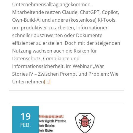
Unternehmensalltag angekommen.
Mitarbeitende nutzen Claude, ChatGPT, Copilot,
Own-Build-AI und andere (kostenlose) KI-Tools,
um produktiver zu arbeiten, Informationen
schneller auszuwerten oder Dokumente
effizienter zu erstellen. Doch mit der steigenden
Nutzung wachsen auch die Risiken für
Datenschutz, Compliance und
Informationssicherheit. Im Webinar „War
Stories IV – Zwischen Prompt und Problem: Wie
Read
Unternehmen
[…]
more
about
4.
Teil
19
der
FEB.
treeConsult