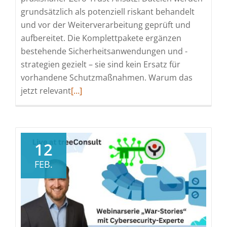
grundsätzlich als potenziell riskant behandelt
und vor der Weiterverarbeitung geprüft und
aufbereitet. Die Komplettpakete ergänzen
bestehende Sicherheitsanwendungen und -
strategien gezielt – sie sind kein Ersatz für
vorhandene Schutzmaßnahmen. Warum das
Read
jetzt relevant
[…]
more
about
treeConsult
bietet
12
bis
FEB.
Ende
Juni
Komplettpakete
inkl.
Inbetriebnahme: