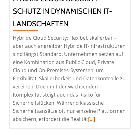
War-
SCHUTZ IN DYNAMISCHEN IT-
Stories-
Webinarreihe
LANDSCHAFTEN
mit
treeConsult
Hybride Cloud Security: Flexibel, skalierbar –
aber auch angreifbar Hybride IT-Infrastrukturen
sind längst Standard. Unternehmen setzen auf
eine Kombination aus Public Cloud, Private
Cloud und On-Premises-Systemen, um
Flexibilität, Skalierbarkeit und Datenkontrolle zu
vereinen. Doch mit der wachsenden
Komplexität steigt auch das Risiko für
Sicherheitslücken. Während klassische
Sicherheitsansätze oft nur einzelne Plattformen
Read
absichern, erfordert die Realität
[…]
more
about