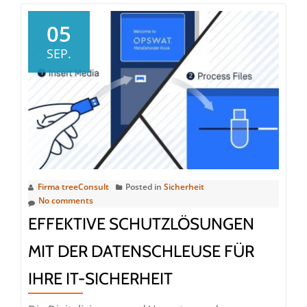
Hybrid
Cloud
05
Security
SEP.
–
Schutz
in
dynamischen
IT-
Landschaften
Firma treeConsult
Posted in
Sicherheit
No comments
EFFEKTIVE SCHUTZLÖSUNGEN
MIT DER DATENSCHLEUSE FÜR
IHRE IT-SICHERHEIT