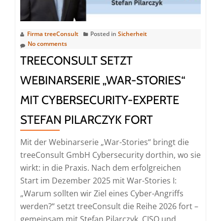
Zero
Trust
Security
Firma treeConsult
Posted in
Sicherheit
No comments
für
TREECONSULT SETZT
OZG-
Uploads
WEBINARSERIE „WAR-STORIES“
MIT CYBERSECURITY-EXPERTE
STEFAN PILARCZYK FORT
Mit der Webinarserie „War-Stories“ bringt die
treeConsult GmbH Cybersecurity dorthin, wo sie
wirkt: in die Praxis. Nach dem erfolgreichen
Start im Dezember 2025 mit War-Stories I:
„Warum sollten wir Ziel eines Cyber-Angriffs
werden?“ setzt treeConsult die Reihe 2026 fort –
gemeinsam mit Stefan Pilarczyk, CISO und