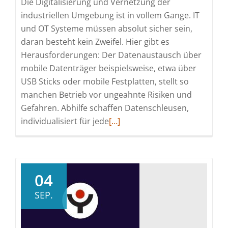
Die Digitalisierung und Vernetzung der
industriellen Umgebung ist in vollem Gange. IT
und OT Systeme müssen absolut sicher sein,
daran besteht kein Zweifel. Hier gibt es
Herausforderungen: Der Datenaustausch über
mobile Datenträger beispielsweise, etwa über
USB Sticks oder mobile Festplatten, stellt so
manchen Betrieb vor ungeahnte Risiken und
Gefahren. Abhilfe schaffen Datenschleusen,
Read
individualisiert für jede
[…]
more
about
Effektive
Schutzlösungen
04
mit
SEP.
der
Datenschleuse
für