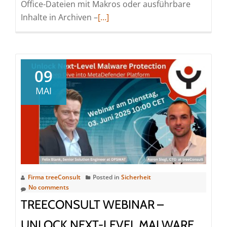
Office-Dateien mit Makros oder ausführbare
Read
Inhalte in Archiven –
[…]
more
about
Dateibasierte
Bedrohungen:
09
Warum
MAI
klassisches
Antivirus
nicht
mehr
reicht
Firma treeConsult
Posted in
Sicherheit
No comments
TREECONSULT WEBINAR –
UNLOCK NEXT-LEVEL MALWARE