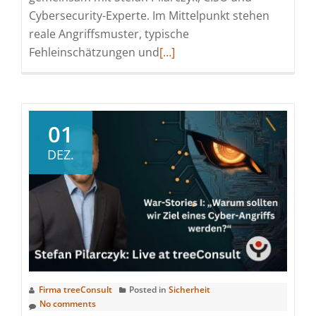
Cybersecurity-Experte. Im Mittelpunkt stehen
reale Angriffsmuster, typische
Read
Fehleinschätzungen und
[…]
more
about
treeConsult
setzt
01
Webinarserie
DEZ.
„War-
Stories“
mit
Cybersecurity-
Experte
Stefan
Pilarczyk
fort
Firma treeConsult
Posted in
Sicherheit
No comments