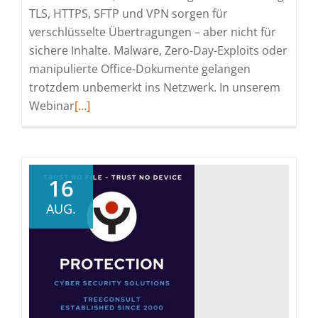
TLS, HTTPS, SFTP und VPN sorgen für
verschlüsselte Übertragungen – aber nicht für
sichere Inhalte. Malware, Zero-Day-Exploits oder
manipulierte Office-Dokumente gelangen
trotzdem unbemerkt ins Netzwerk. In unserem
Read
Webinar
[…]
more
about
Data
in
16
Transit-
AUG.
Verschlüsselung
aktiv,
aber
trotzdem
Files
infiziert?