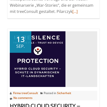
Webinarserie „War-Stories“, die er gemeinsam
Read
mit treeConsult gestaltet. Pilarczyk
[…]
more
about
„Warum
sollten
13
wir
SEP.
Ziel
eines
Cyberangriffs
werden?“
–
Cybersecurity-
Experte
Stefan
Firma treeConsult
Posted in
Sicherheit
Pilarczyk
No comments
startet
HYBRID CLOUD SECURITY –