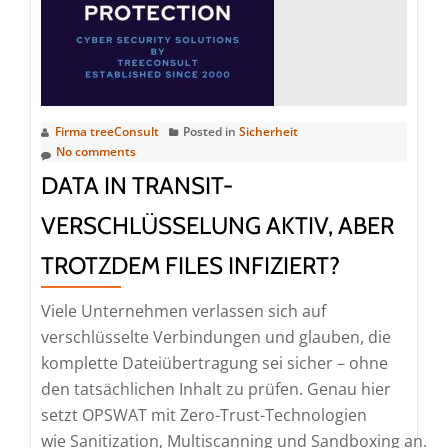
Ihre
IT-
Sicherheit
Firma treeConsult
Posted in
Sicherheit
No comments
DATA IN TRANSIT-
VERSCHLÜSSELUNG AKTIV, ABER
TROTZDEM FILES INFIZIERT?
Viele Unternehmen verlassen sich auf
verschlüsselte Verbindungen und glauben, die
komplette Dateiübertragung sei sicher – ohne
den tatsächlichen Inhalt zu prüfen. Genau hier
setzt OPSWAT mit Zero-Trust-Technologien
wie Sanitization, Multiscanning und Sandboxing an.