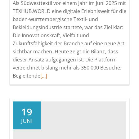
Als Südwesttextil vor einem Jahr im Juni 2025 mit
TEXHUB.WORLD eine digitale Erlebniswelt für die
baden-württembergische Textil- und
Bekleidungsindustrie startete, war das Ziel klar:
Die Innovationskraft, Vielfalt und
Zukunftsfähigkeit der Branche auf eine neue Art
sichtbar machen. Heute zeigt die Bilanz, dass
dieser Ansatz aufgegangen ist. Die Plattform
verzeichnet bislang mehr als 350.000 Besuche.
Read
Begleitende
[…]
more
about
Ein
Jahr
19
TEXHUB.WORLD:
JUNI
Von
digitaler