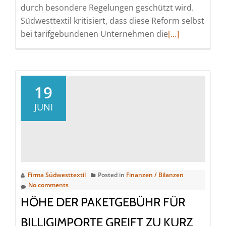
durch besondere Regelungen geschützt wird.
Südwesttextil kritisiert, dass diese Reform selbst
Read
bei tarifgebundenen Unternehmen die
[…]
more
about
Klientelpolitik
statt
19
dringend
JUNI
notwendiger
Arbeitszeitflexi
Firma Südwesttextil
Posted in
Finanzen / Bilanzen
No comments
HÖHE DER PAKETGEBÜHR FÜR
BILLIGIMPORTE GREIFT ZU KURZ