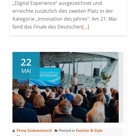
„Digital Experience“ ausgezeichnet und
erreichte zusätzlich den zweiten Platz in der
Kategorie „Innovation des Jahres“. Am 21. Mai
Read
fand das Finale des Deutschen
[…]
more
about
Südwesttextil
Gewinner
22
beim
MAI
Deutschen
Preis
für
Onlinekommunikation
–
vom
Mut
neue
Firma Südwesttextil
Posted in
Fashion & Style