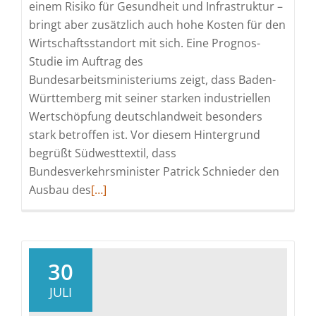
einem Risiko für Gesundheit und Infrastruktur –
bringt aber zusätzlich auch hohe Kosten für den
Wirtschaftsstandort mit sich. Eine Prognos-
Studie im Auftrag des
Bundesarbeitsministeriums zeigt, dass Baden-
Württemberg mit seiner starken industriellen
Wertschöpfung deutschlandweit besonders
stark betroffen ist. Vor diesem Hintergrund
begrüßt Südwesttextil, dass
Bundesverkehrsminister Patrick Schnieder den
Read
Ausbau des
[…]
more
about
Vom
Klimaproblem
30
zur
JULI
Klimalösung: