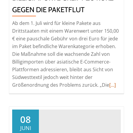
GEGEN DIE PAKETFLUT
Ab dem 1. Juli wird für kleine Pakete aus
Drittstaaten mit einem Warenwert unter 150,00
€ eine pauschale Gebühr von drei Euro für jede
im Paket befindliche Warenkategorie erhoben.
Die Maßnahme soll die wachsende Zahl von
Billigimporten über asiatische E-Commerce-
Plattformen adressieren, bleibt aus Sicht von
Südwesttextil jedoch weit hinter der
Read
Größenordnung des Problems zurück. „Die
[…]
more
about
Höhe
der
08
Paketgebü
JUNI
für