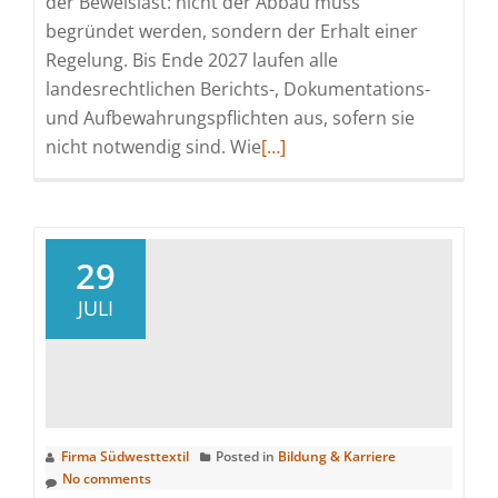
der Beweislast: nicht der Abbau muss
begründet werden, sondern der Erhalt einer
Regelung. Bis Ende 2027 laufen alle
landesrechtlichen Berichts-, Dokumentations-
und Aufbewahrungspflichten aus, sofern sie
Read
nicht notwendig sind. Wie
[…]
more
about
Effizienzgesetz:
Baden-
29
Württemberg
JULI
hat
das
Potenzial
zum
Vorreiter
Firma Südwesttextil
Posted in
Bildung & Karriere
zu
No comments
werden