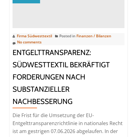
Billigimpo
greift
zu
kurz
Firma Südwesttextil
Posted in
Finanzen / Bilanzen
gegen
No comments
die
ENTGELTTRANSPARENZ:
Paketflut
SÜDWESTTEXTIL BEKRÄFTIGT
FORDERUNGEN NACH
SUBSTANZIELLER
NACHBESSERUNG
Die Frist für die Umsetzung der EU-
Entgelttransparenzrichtlinie in nationales Recht
ist am gestrigen 07.06.2026 abgelaufen. In der