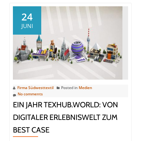
Digitaler
Produktpass:
24
Südwesttextil
JUNI
fordert
überprüfbare
Daten
und
fairen
Vollzug
Firma Südwesttextil
Posted in
Medien
No comments
EIN JAHR TEXHUB.WORLD: VON
DIGITALER ERLEBNISWELT ZUM
BEST CASE