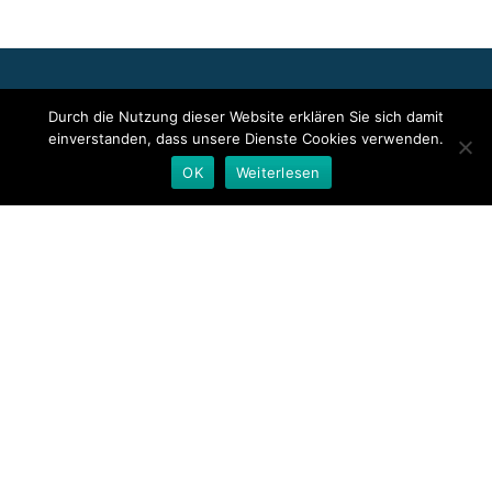
Für die oben stehenden Pressemitteilungen, das angezeigte
Durch die Nutzung dieser Website erklären Sie sich damit
Event bzw. das Stellenangebot sowie für das angezeigte Bild- und
einverstanden, dass unsere Dienste Cookies verwenden.
Tonmaterial ist allein der jeweils angegebene Herausgeber
verantwortlich. Dieser ist in der Regel auch Urheber der
OK
Weiterlesen
Pressetexte sowie der angehängten Bild-, Ton- und
Informationsmaterialien. Die Nutzung von hier veröffentlichten
Informationen zur Eigeninformation und redaktionellen
Weiterverarbeitung ist in der Regel kostenfrei. Bitte klären Sie vor
einer Weiterverwendung urheberrechtliche Fragen mit dem
angegebenen Herausgeber.
Deutsche Presseindex
Secondary
Menu
Llorix One Lite
powered by
WordPress