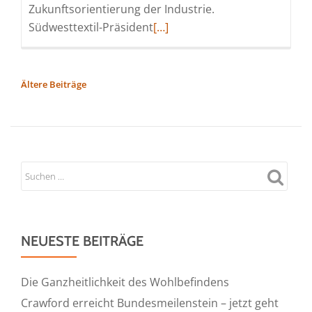
Zukunftsorientierung der Industrie.
Read
Südwesttextil-Präsident
[…]
more
about
80
BEITRAGSNAVIGATION
Ältere Beiträge
Jahre
Südwesttextil
–
Gemeinsam
für
die
textile
Zukunft
NEUESTE BEITRÄGE
in
herausfordernden
Zeiten
Die Ganzheitlichkeit des Wohlbefindens
Crawford erreicht Bundesmeilenstein – jetzt geht