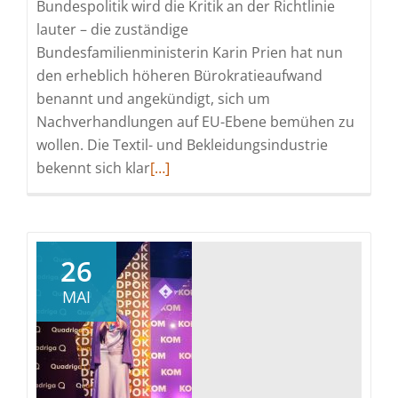
Bundespolitik wird die Kritik an der Richtlinie
lauter – die zuständige
Bundesfamilienministerin Karin Prien hat nun
den erheblich höheren Bürokratieaufwand
benannt und angekündigt, sich um
Nachverhandlungen auf EU-Ebene bemühen zu
wollen. Die Textil- und Bekleidungsindustrie
Read
bekennt sich klar
[…]
more
about
Entgelttransparenz:
Südwesttextil
26
bekräftigt
MAI
Forderungen
nach
substanzieller
Nachbesserung