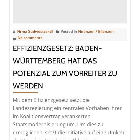
Hightech-
Textilien
sind
Gamechanger
Firma Südwesttextil
Posted in
Finanzen / Bilanzen
in
No comments
der
EFFIZIENZGESETZ: BADEN-
Hitzewelle
WÜRTTEMBERG HAT DAS
POTENZIAL ZUM VORREITER ZU
WERDEN
Mit dem Effizienzgesetz setzt die
Landesregierung ein zentrales Vorhaben ihrer
im Koalitionsvertrag verankerten
Staatsmodernisierung um. Um dies zu
ermöglichen, setzt die Initiative auf eine Umkehr