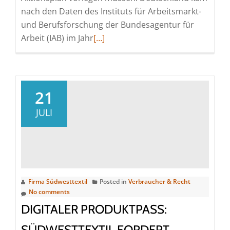
nach den Daten des Instituts für Arbeitsmarkt-
und Berufsforschung der Bundesagentur für
Read
Arbeit (IAB) im Jahr
[…]
more
about
Nationaler
Aktionsplan
21
zur
JULI
Förderung
von
Tarifverhandlungen:
Südwesttextil
warnt
Firma Südwesttextil
Posted in
Verbraucher & Recht
vor
No comments
Eingriffen
DIGITALER PRODUKTPASS:
in
Tarifautonomie
SÜDWESTTEXTIL FORDERT