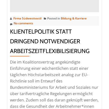
Erlebniswelt
zum
Best
Firma Südwesttextil
Posted in
Bildung & Karriere
Case
No comments
KLIENTELPOLITIK STATT
DRINGEND NOTWENDIGER
ARBEITSZEITFLEXIBILISIERUNG
Die im Koalitionsvertrag angekündigte
Einführung einer wöchentlichen statt einer
täglichen Höchstarbeitszeit analog zur EU-
Richtlinie soll im Entwurf des
Bundesministeriums für Arbeit und Soziales nur
über tarifvertragliche Regelungen ermöglicht
werden. Zudem soll das daran geknüpft werden,
dass die Gesundheit der Arbeitnehmer*innen