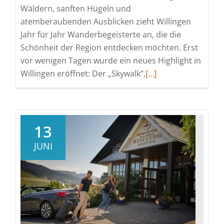
Wäldern, sanften Hügeln und
atemberaubenden Ausblicken zieht Willingen
Jahr für Jahr Wanderbegeisterte an, die die
Schönheit der Region entdecken möchten. Erst
vor wenigen Tagen wurde ein neues Highlight in
Read
Willingen eröffnet: Der „Skywalk“,
[…]
more
about
In
schwindelnder
13
Höhe
JUNI
ein
Tal
überqueren
oder
lieber
auf