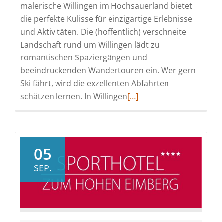
malerische Willingen im Hochsauerland bietet
die perfekte Kulisse für einzigartige Erlebnisse
und Aktivitäten. Die (hoffentlich) verschneite
Landschaft rund um Willingen lädt zu
romantischen Spaziergängen und
beeindruckenden Wandertouren ein. Wer gern
Ski fährt, wird die exzellenten Abfahrten
Read
schätzen lernen. In Willingen
[…]
more
about
Winter,
Wellness,
05
Willingen
SEP.
–
Winterromantik
im
Sporthotel