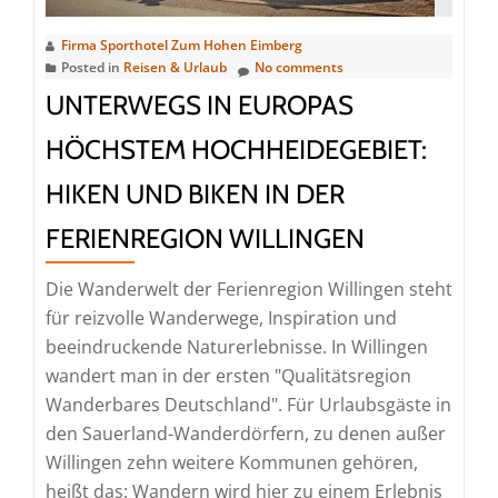
festem
Boden
Firma Sporthotel Zum Hohen Eimberg
unter
Posted in
Reisen & Urlaub
No comments
den
UNTERWEGS IN EUROPAS
Füßen
HÖCHSTEM HOCHHEIDEGEBIET:
wandern?
In
HIKEN UND BIKEN IN DER
Willingen
FERIENREGION WILLINGEN
bietet
der
Die Wanderwelt der Ferienregion Willingen steht
Skywalk
für reizvolle Wanderwege, Inspiration und
neue
beeindruckende Naturerlebnisse. In Willingen
spannende
wandert man in der ersten "Qualitätsregion
Abenteuer
Wanderbares Deutschland". Für Urlaubsgäste in
den Sauerland-Wanderdörfern, zu denen außer
Willingen zehn weitere Kommunen gehören,
heißt das: Wandern wird hier zu einem Erlebnis