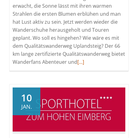
erwacht, die Sonne lässt mit ihren warmen
Strahlen die ersten Blumen erblühen und man
hat Lust aktiv zu sein. Jetzt werden wieder die
Wanderschuhe herausgeholt und Touren
geplant. Wo soll es hingehen? Wie wäre es mit
dem Qualitätswanderweg Uplandsteig? Der 66
km lange zertifizierte Qualitätswanderweg bietet
Read
Wanderfans Abenteuer und
[…]
more
about
Der
Lenz
10
ist
JAN.
da
–
den
Frühling