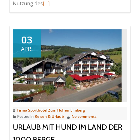
Read
Nutzung des
[…]
more
about
Erlebniswochenende
in
03
Willingen:
APR.
Das
Sporthotel
Zum
Hohen
Eimberg
feiert
sein
50
Firma Sporthotel Zum Hohen Eimberg
jähriges
Posted in
Reisen & Urlaub
No comments
Jubiläum
URLAUB MIT HUND IM LAND DER
mit
1000 BERGE