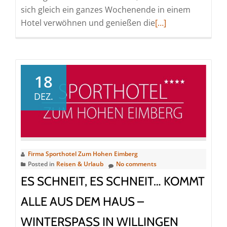
sich gleich ein ganzes Wochenende in einem
Read
Hotel verwöhnen und genießen die
[…]
more
about
Verwöhnzeit
in
18
Willingen
DEZ.
–
Das
Sporthotel
Zum
Hohen
Firma Sporthotel Zum Hohen Eimberg
Posted in
Reisen & Urlaub
No comments
Eimberg
ES SCHNEIT, ES SCHNEIT… KOMMT
bietet
attraktive
ALLE AUS DEM HAUS –
Arrangements
WINTERSPASS IN WILLINGEN
für