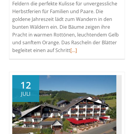
Feldern die perfekte Kulisse für unvergessliche
Herbstferien für Familien und Paare. Die
goldene Jahreszeit lädt zum Wandern in den
bunten Wäldern ein. Die Bäume zeigen ihre
Pracht in warmen Rottönen, leuchtendem Gelb
und sanftem Orange. Das Rascheln der Blätter
Read
begleitet einen auf Schritt
[…]
more
about
Goldener
Herbstzauber
12
in
JULI
Willingen
im
Hochsauerland