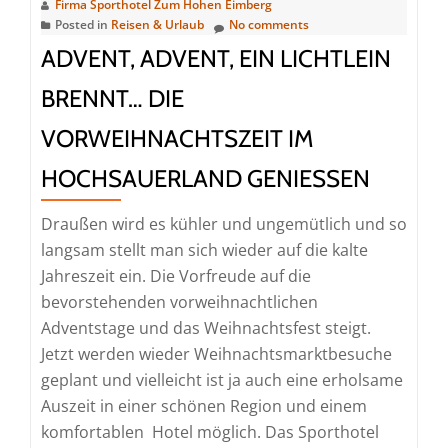
Zum
Firma Sporthotel Zum Hohen Eimberg
Posted in
Reisen & Urlaub
No comments
Hohen
ADVENT, ADVENT, EIN LICHTLEIN
Eimberg
in
BRENNT… DIE
Willingen
VORWEIHNACHTSZEIT IM
erleben
HOCHSAUERLAND GENIESSEN
Draußen wird es kühler und ungemütlich und so
langsam stellt man sich wieder auf die kalte
Jahreszeit ein. Die Vorfreude auf die
bevorstehenden vorweihnachtlichen
Adventstage und das Weihnachtsfest steigt.
Jetzt werden wieder Weihnachtsmarktbesuche
geplant und vielleicht ist ja auch eine erholsame
Auszeit in einer schönen Region und einem
komfortablen Hotel möglich. Das Sporthotel