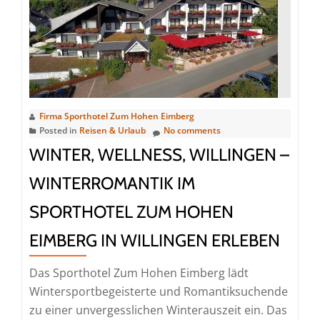
kommt
alle
aus
dem
Haus
–
Winterspaß
Firma Sporthotel Zum Hohen Eimberg
in
Posted in
Reisen & Urlaub
No comments
Willingen
WINTER, WELLNESS, WILLINGEN –
WINTERROMANTIK IM
SPORTHOTEL ZUM HOHEN
EIMBERG IN WILLINGEN ERLEBEN
Das Sporthotel Zum Hohen Eimberg lädt
Wintersportbegeisterte und Romantiksuchende
zu einer unvergesslichen Winterauszeit ein. Das