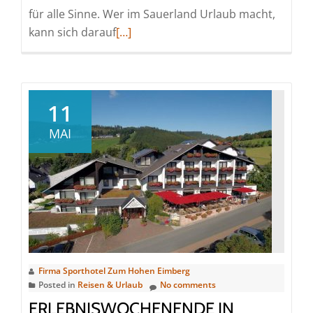
für alle Sinne. Wer im Sauerland Urlaub macht,
Read
kann sich darauf
[…]
more
about
Unterwegs
in
11
Europas
MAI
höchstem
Hochheidegebiet:
Hiken
und
biken
in
der
Ferienregion
Firma Sporthotel Zum Hohen Eimberg
Willingen
Posted in
Reisen & Urlaub
No comments
ERLEBNISWOCHENENDE IN