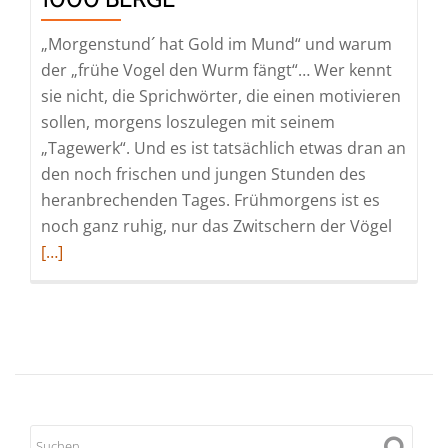
attraktiven
Angeboten
„Morgenstund´ hat Gold im Mund“ und warum
der „frühe Vogel den Wurm fängt“… Wer kennt
sie nicht, die Sprichwörter, die einen motivieren
sollen, morgens loszulegen mit seinem
„Tagewerk“. Und es ist tatsächlich etwas dran an
den noch frischen und jungen Stunden des
heranbrechenden Tages. Frühmorgens ist es
Read
noch ganz ruhig, nur das Zwitschern der Vögel
more
[…]
about
Urlaub
mit
Hund
im
Land
der