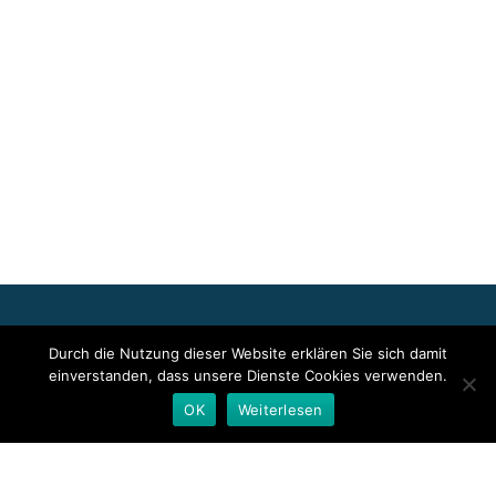
Für die oben stehenden Pressemitteilungen, das angezeigte
Durch die Nutzung dieser Website erklären Sie sich damit
Event bzw. das Stellenangebot sowie für das angezeigte Bild- und
einverstanden, dass unsere Dienste Cookies verwenden.
Tonmaterial ist allein der jeweils angegebene Herausgeber
verantwortlich. Dieser ist in der Regel auch Urheber der
OK
Weiterlesen
Pressetexte sowie der angehängten Bild-, Ton- und
Informationsmaterialien. Die Nutzung von hier veröffentlichten
Informationen zur Eigeninformation und redaktionellen
Weiterverarbeitung ist in der Regel kostenfrei. Bitte klären Sie vor