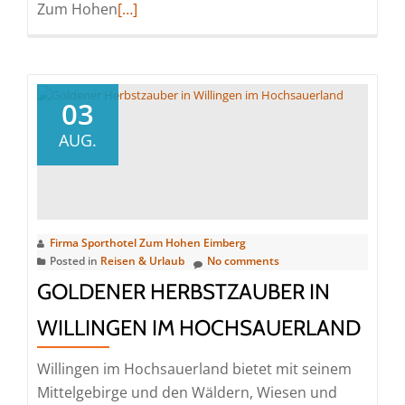
Read
Zum Hohen
[…]
more
about
Advent,
Advent,
03
ein
AUG.
Lichtlein
brennt…
Die
Vorweihnachtszeit
im
Firma Sporthotel Zum Hohen Eimberg
Posted in
Reisen & Urlaub
No comments
Hochsauerland
GOLDENER HERBSTZAUBER IN
genießen
WILLINGEN IM HOCHSAUERLAND
Willingen im Hochsauerland bietet mit seinem
Mittelgebirge und den Wäldern, Wiesen und