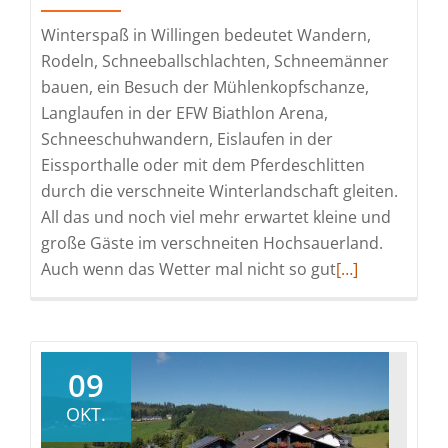
den
Winterspaß in Willingen bedeutet Wandern,
Valentinstag
Rodeln, Schneeballschlachten, Schneemänner
und
bauen, ein Besuch der Mühlenkopfschanze,
die
Langlaufen in der EFW Biathlon Arena,
kommenden
Schneeschuhwandern, Eislaufen in der
Feiertage
Eissporthalle oder mit dem Pferdeschlitten
durch die verschneite Winterlandschaft gleiten.
All das und noch viel mehr erwartet kleine und
große Gäste im verschneiten Hochsauerland.
Read
Auch wenn das Wetter mal nicht so gut
[…]
more
about
Es
schneit,
09
es
OKT.
schneit…