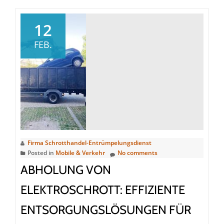
Ordnungsgemäße
Entsorgung
12
von
FEB.
Schrott
und
Altautos
beim
Schrotthändler
Firma Schrotthandel-Entrümpelungsdienst
Posted in
Mobile & Verkehr
No comments
ABHOLUNG VON
ELEKTROSCHROTT: EFFIZIENTE
ENTSORGUNGSLÖSUNGEN FÜR