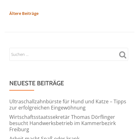
about
Schrott
BEITRAGSNAVIGATION
Ältere Beiträge
verkaufen
an
Ortsansässige
Altschrottsammler
in
Düsseldorf
NEUESTE BEITRÄGE
Ultraschallzahnbürste für Hund und Katze – Tipps
zur erfolgreichen Eingewöhnung
Wirtschaftsstaatssekretär Thomas Dörflinger
besucht Handwerksbetrieb im Kammerbezirk
Freiburg
Arbeit macht Spaß oder krank