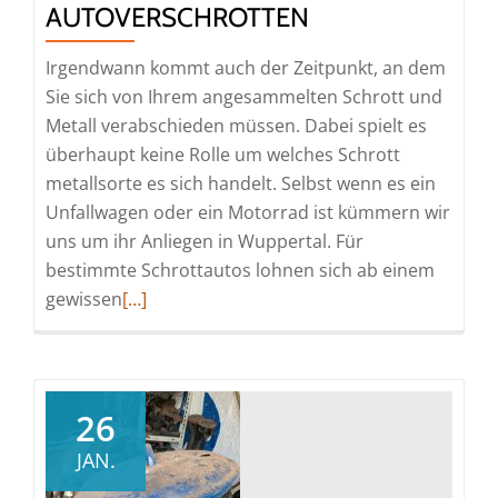
AUTOVERSCHROTTEN
Irgendwann kommt auch der Zeitpunkt, an dem
Sie sich von Ihrem angesammelten Schrott und
Metall verabschieden müssen. Dabei spielt es
überhaupt keine Rolle um welches Schrott
metallsorte es sich handelt. Selbst wenn es ein
Unfallwagen oder ein Motorrad ist kümmern wir
uns um ihr Anliegen in Wuppertal. Für
bestimmte Schrottautos lohnen sich ab einem
Read
gewissen
[…]
more
about
Es
gibt
26
viele
JAN.
Ideen