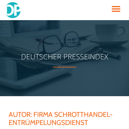
TO
Skip
to
NA
content
DEUTSCHER PRESSEINDEX
AUTOR:
FIRMA SCHROTTHANDEL-
ENTRÜMPELUNGSDIENST