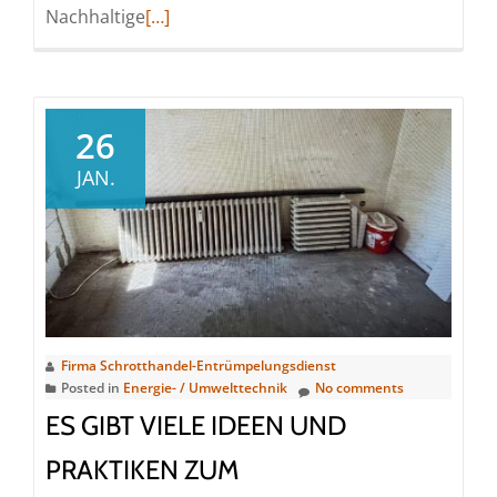
Read
Nachhaltige
[…]
more
about
Abholung
von
26
Elektroschrott:
JAN.
Effiziente
Entsorgungslösungen
für
Privatpersonen
und
Unternehmen
Elektroschrottentsorgung:
Firma Schrotthandel-Entrümpelungsdienst
Posted in
Energie- / Umwelttechnik
No comments
Warum
ist
ES GIBT VIELE IDEEN UND
sie
PRAKTIKEN ZUM
wichtig?