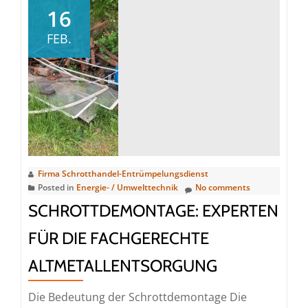
leicht
16
gemacht
FEB.
mit
Schrottabholung
Nordrhein-
Westfalen
Firma Schrotthandel-Entrümpelungsdienst
Posted in
Energie- / Umwelttechnik
No comments
SCHROTTDEMONTAGE: EXPERTEN
FÜR DIE FACHGERECHTE
ALTMETALLENTSORGUNG
Die Bedeutung der Schrottdemontage Die