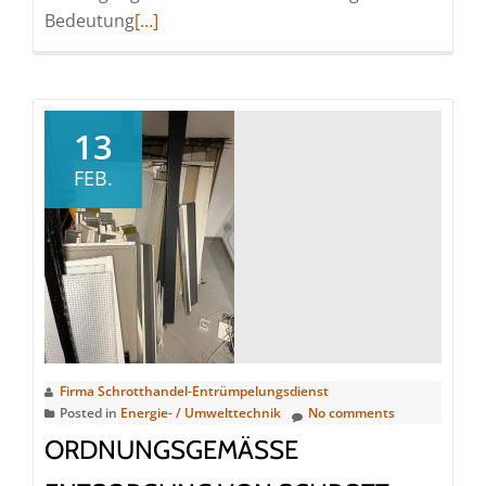
Read
Bedeutung
[…]
more
about
Schrottauto
entsorgen:
13
Professionelle
FEB.
Autoverwertung
für
eine
umweltfreundliche
Altmetallentsorgung
Firma Schrotthandel-Entrümpelungsdienst
Posted in
Energie- / Umwelttechnik
No comments
ORDNUNGSGEMÄSSE E