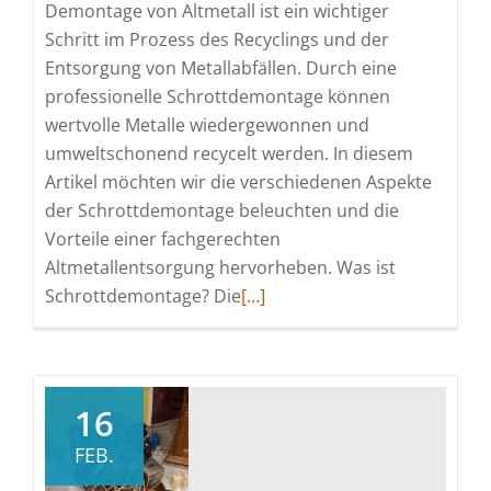
Demontage von Altmetall ist ein wichtiger
Schritt im Prozess des Recyclings und der
Entsorgung von Metallabfällen. Durch eine
professionelle Schrottdemontage können
wertvolle Metalle wiedergewonnen und
umweltschonend recycelt werden. In diesem
Artikel möchten wir die verschiedenen Aspekte
der Schrottdemontage beleuchten und die
Vorteile einer fachgerechten
Altmetallentsorgung hervorheben. Was ist
Read
Schrottdemontage? Die
[…]
more
about
Schrottdemontage:
Experten
16
für
FEB.
die