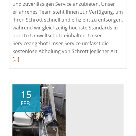
und zuverlässigen Service anzubieten. Unser
erfahrenes Team steht Ihnen zur Verfügung, um
Ihren Schrott schnell und effizient zu entsorgen,
während wir gleichzeitig höchste Standards in
puncto Umweltschutz einhalten. Unser
Serviceangebot Unser Service umfasst die
Read
kostenlose Abholung von Schrott jeglicher Art,
more
[…]
about
Schrot
in
Wupper
15
Profess
FEB.
Zuverlä
und
Umwelt