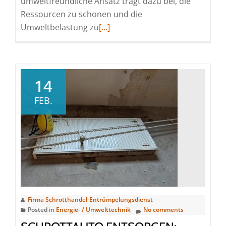
umweltfreundliche Ansatz trägt dazu bei, die
Ressourcen zu schonen und die
Read
Umweltbelastung zu
[…]
more
about
Schrottauto
entsorgen:
14
Die
FEB.
beste
Lösung
für
Altmetallentsorgung
Firma Schrotthandel-Entrümpelungsdienst
Posted in
Energie- / Umwelttechnik
No comments