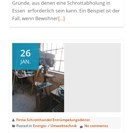
Gründe, aus denen eine Schrottabholung in
Essen erforderlich sein kann. Ein Beispiel ist der
Read
Fall, wenn Bewohner
[…]
more
about
Flexible
und
26
Kurzfristige
JAN.
Termine
beim
Entrümpeln
Firma Schrotthandel-Entrümpelungsdienst
Posted in
Energie- / Umwelttechnik
No comments