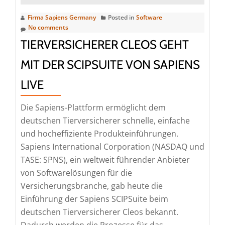
2024
Firma Sapiens Germany
Posted in
Software
ausgezeichnet
No comments
TIERVERSICHERER CLEOS GEHT
MIT DER SCIPSUITE VON SAPIENS
LIVE
Die Sapiens-Plattform ermöglicht dem
deutschen Tierversicherer schnelle, einfache
und hocheffiziente Produkteinführungen.
Sapiens International Corporation (NASDAQ und
TASE: SPNS), ein weltweit führender Anbieter
von Softwarelösungen für die
Versicherungsbranche, gab heute die
Einführung der Sapiens SCIPSuite beim
deutschen Tierversicherer Cleos bekannt.
Dadurch werden die Prozesse für das