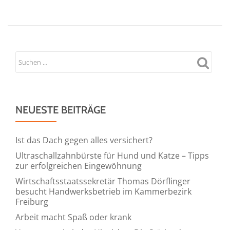
Sapiens
stärkt
Präsenz
im
DACH-
Markt
für
weiteres
Wachstum
NEUESTE BEITRÄGE
und
Expansion
Ist das Dach gegen alles versichert?
in
Ultraschallzahnbürste für Hund und Katze – Tipps
der
zur erfolgreichen Eingewöhnung
Region
Wirtschaftsstaatssekretär Thomas Dörflinger
besucht Handwerksbetrieb im Kammerbezirk
Freiburg
Arbeit macht Spaß oder krank