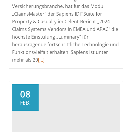
Versicherungsbranche, hat für das Modul
„ClaimsMaster“ der Sapiens IDITSuite for
Property & Casualty im Celent-Bericht „2024
Claims Systems Vendors in EMEA und APAC" die
höchste Einstufung „Luminary" für
herausragende fortschrittliche Technologie und
Funktionsvielfalt erhalten. Sapiens ist unter
Read
mehr als 20
[…]
more
about
Sapiens
P&C-
08
Schadenlösung
FEB.
von
Celent
als
Luminary