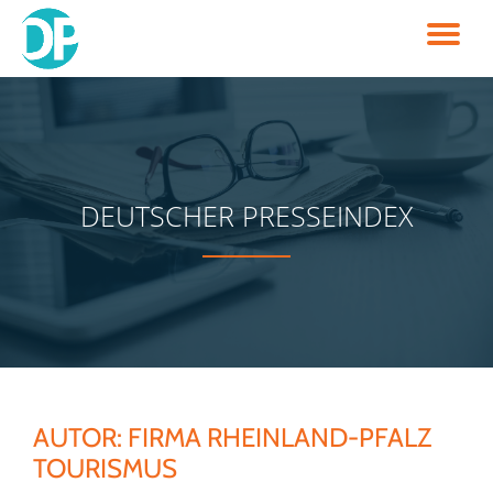
TO
Skip
to
NA
content
DEUTSCHER PRESSEINDEX
AUTOR:
FIRMA RHEINLAND-PFALZ
TOURISMUS