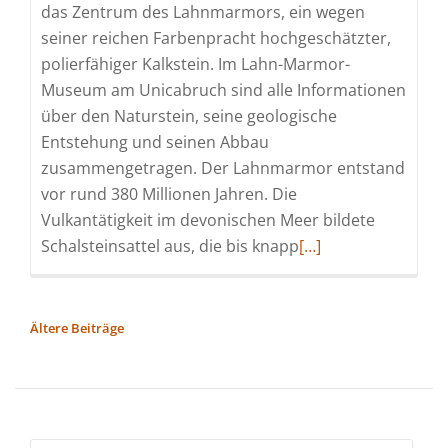
das Zentrum des Lahnmarmors, ein wegen
seiner reichen Farbenpracht hochgeschätzter,
polierfähiger Kalkstein. Im Lahn-Marmor-
Museum am Unicabruch sind alle Informationen
über den Naturstein, seine geologische
Entstehung und seinen Abbau
zusammengetragen. Der Lahnmarmor entstand
vor rund 380 Millionen Jahren. Die
Vulkantätigkeit im devonischen Meer bildete
Read
Schalsteinsattel aus, die bis knapp
[…]
more
about
Polierter
BEITRAGSNAVIGATION
Ältere Beiträge
Kalkstein
reiste
um
die