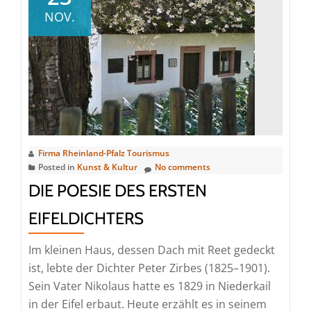
beim
NOV.
„Vater
der
Pfälzischen
Volkskunde“
Firma Rheinland-Pfalz Tourismus
Posted in
Kunst & Kultur
No comments
DIE POESIE DES ERSTEN
EIFELDICHTERS
Im kleinen Haus, dessen Dach mit Reet gedeckt
ist, lebte der Dichter Peter Zirbes (1825–1901).
Sein Vater Nikolaus hatte es 1829 in Niederkail
in der Eifel erbaut. Heute erzählt es in seinem