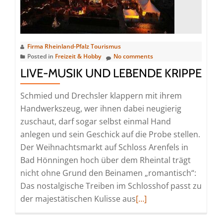
Firma Rheinland-Pfalz Tourismus
Posted in
Freizeit & Hobby
No comments
LIVE-MUSIK UND LEBENDE KRIPPE
Schmied und Drechsler klappern mit ihrem
Handwerkszeug, wer ihnen dabei neugierig
zuschaut, darf sogar selbst einmal Hand
anlegen und sein Geschick auf die Probe stellen.
Der Weihnachtsmarkt auf Schloss Arenfels in
Bad Hönningen hoch über dem Rheintal trägt
nicht ohne Grund den Beinamen „romantisch“:
Das nostalgische Treiben im Schlosshof passt zu
Read
der majestätischen Kulisse aus
[…]
more