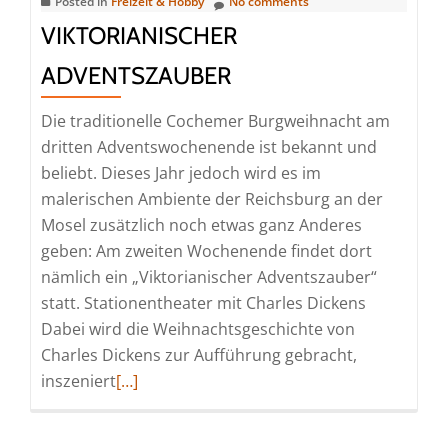
Posted in
Freizeit & Hobby
No comments
VIKTORIANISCHER
ADVENTSZAUBER
Die traditionelle Cochemer Burgweihnacht am
dritten Adventswochenende ist bekannt und
beliebt. Dieses Jahr jedoch wird es im
malerischen Ambiente der Reichsburg an der
Mosel zusätzlich noch etwas ganz Anderes
geben: Am zweiten Wochenende findet dort
nämlich ein „Viktorianischer Adventszauber“
statt. Stationentheater mit Charles Dickens
Dabei wird die Weihnachtsgeschichte von
Charles Dickens zur Aufführung gebracht,
Read
inszeniert
[…]
more
about