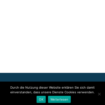
Für die oben stehenden Pressemitteilungen, das angezeigte
Durch die Nutzung dieser Website erklären Sie sich damit
Event bzw. das Stellenangebot sowie für das angezeigte Bild- und
einverstanden, dass unsere Dienste Cookies verwenden.
Tonmaterial ist allein der jeweils angegebene Herausgeber
verantwortlich. Dieser ist in der Regel auch Urheber der
OK
Weiterlesen
Pressetexte sowie der angehängten Bild-, Ton- und