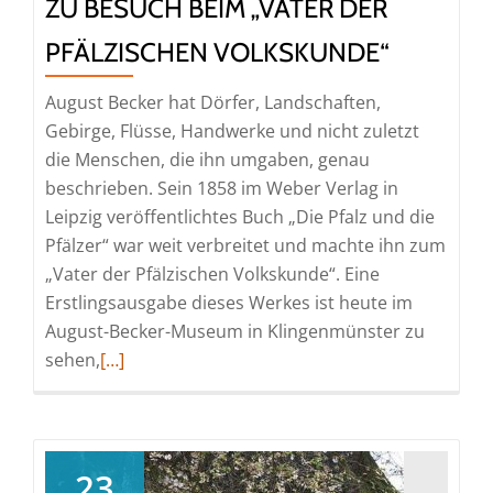
ZU BESUCH BEIM „VATER DER
PFÄLZISCHEN VOLKSKUNDE“
August Becker hat Dörfer, Landschaften,
Gebirge, Flüsse, Handwerke und nicht zuletzt
die Menschen, die ihn umgaben, genau
beschrieben. Sein 1858 im Weber Verlag in
Leipzig veröffentlichtes Buch „Die Pfalz und die
Pfälzer“ war weit verbreitet und machte ihn zum
„Vater der Pfälzischen Volkskunde“. Eine
Erstlingsausgabe dieses Werkes ist heute im
August-Becker-Museum in Klingenmünster zu
Read
sehen,
[…]
more
about
Zu
Besuch
23