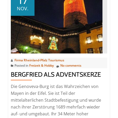
17
im
NOV.
Nibelungenmuseum
Firma Rheinland-Pfalz Tourismus
Posted in
Freizeit & Hobby
No comments
BERGFRIED ALS ADVENTSKERZE
Die Genoveva-Burg ist das Wahrzeichen von
Mayen in der Eifel. Sie ist Teil der
mittelalterlichen Stadtbefestigung und wurde
nach ihrer Zerstörung 1689 mehrfach wieder
auf- und umgebaut. Ihr 34 Meter hoher