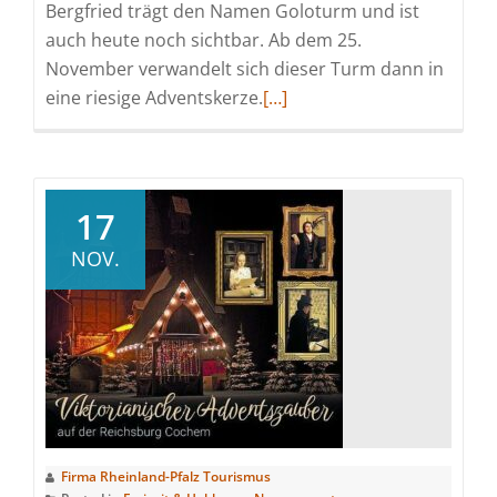
Bergfried trägt den Namen Goloturm und ist
auch heute noch sichtbar. Ab dem 25.
November verwandelt sich dieser Turm dann in
Read
eine riesige Adventskerze.
[…]
more
about
Bergfried
als
17
Adventskerze
NOV.
Firma Rheinland-Pfalz Tourismus