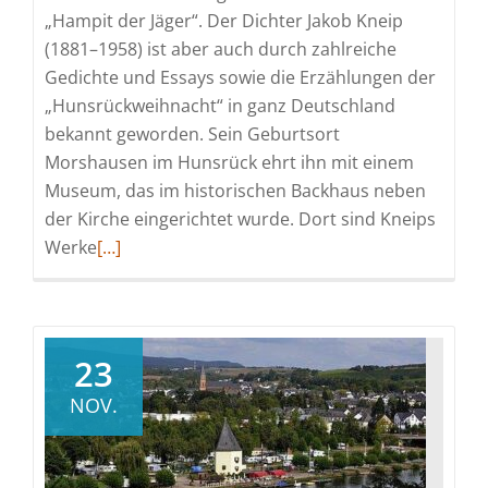
„Hampit der Jäger“. Der Dichter Jakob Kneip
(1881–1958) ist aber auch durch zahlreiche
Gedichte und Essays sowie die Erzählungen der
„Hunsrückweihnacht“ in ganz Deutschland
bekannt geworden. Sein Geburtsort
Morshausen im Hunsrück ehrt ihn mit einem
Museum, das im historischen Backhaus neben
der Kirche eingerichtet wurde. Dort sind Kneips
Read
Werke
[…]
more
about
Auf
den
23
Spuren
NOV.
von
„Hampit
dem