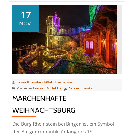
Viktorianischer
Adventszauber
17
NOV.
Firma Rheinland-Pfalz Tourismus
Posted in
Freizeit & Hobby
No comments
MÄRCHENHAFTE
WEIHNACHTSBURG
Die Burg Rheinstein bei Bingen ist ein Symbol
der Burgenromantik. Anfang des 19.