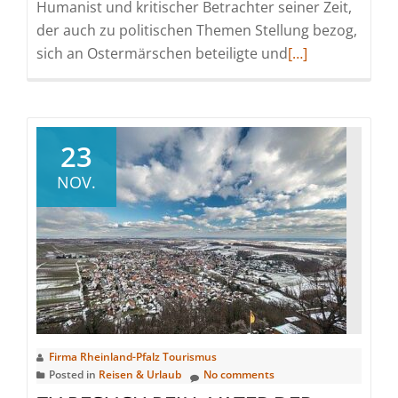
Humanist und kritischer Betrachter seiner Zeit,
der auch zu politischen Themen Stellung bezog,
Read
sich an Ostermärschen beteiligte und
[…]
more
about
In
der
23
Heimat
NOV.
des
Bestsellerautors
Stefan
Andres
Firma Rheinland-Pfalz Tourismus
Posted in
Reisen & Urlaub
No comments