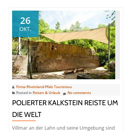
about
Live-
Musik
26
und
OKT.
lebende
Krippe
Firma Rheinland-Pfalz Tourismus
Posted in
Reisen & Urlaub
No comments
POLIERTER KALKSTEIN REISTE UM
DIE WELT
Villmar an der Lahn und seine Umgebung sind