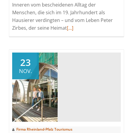
Inneren vom bescheidenen Alltag der
Menschen, die sich im 19. Jahrhundert als
Hausierer verdingten – und vom Leben Peter
Read
Zirbes, der seine Heimat
[…]
more
about
Die
Poesie
23
des
NOV.
ersten
Eifeldichters
Firma Rheinland-Pfalz Tourismus