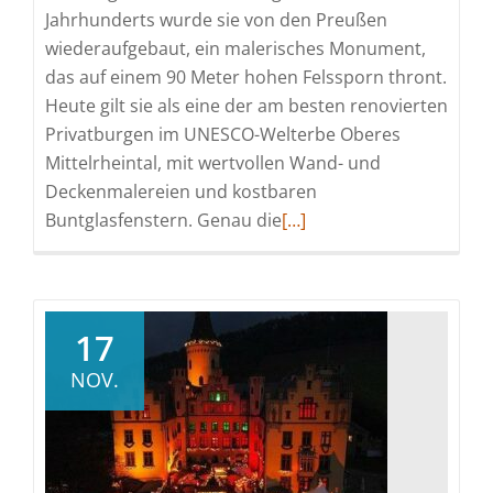
Jahrhunderts wurde sie von den Preußen
wiederaufgebaut, ein malerisches Monument,
das auf einem 90 Meter hohen Felssporn thront.
Heute gilt sie als eine der am besten renovierten
Privatburgen im UNESCO-Welterbe Oberes
Mittelrheintal, mit wertvollen Wand- und
Deckenmalereien und kostbaren
Read
Buntglasfenstern. Genau die
[…]
more
about
Märchenhafte
Weihnachtsburg
17
NOV.