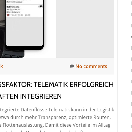
t
toStore
nd
r
oLogistik
roup
ik
No comments
GSFAKTOR: TELEMATIK ERFOLGREICH
AFTEN INTEGRIEREN
integrierte Datenflüsse Telematik kann in der Logistik
 etwa durch mehr Transparenz, optimierte Routen,
 Flottenauslastung. Damit diese Vorteile im Alltag