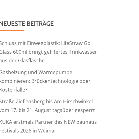
NEUESTE BEITRÄGE
Schluss mit Einwegplastik: LifeStraw Go
Glass 600ml bringt gefiltertes Trinkwasser
aus der Glasflasche
Gasheizung und Wärmepumpe
kombinieren: Brückentechnologie oder
Kostenfalle?
Straße Zieflensberg bis Am Hirschwinkel
vom 17. bis 21. August tagsüber gesperrt
KUKA erstmals Partner des NEW bauhaus
Festivals 2026 in Weimar