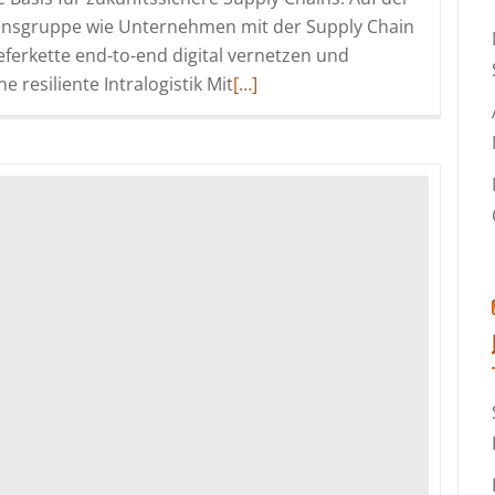
ensgruppe wie Unternehmen mit der Supply Chain
eferkette end-to-end digital vernetzen und
Read
 resiliente Intralogistik Mit
[…]
more
about
proLogistik
Group
auf
der
LogiMAT
2026