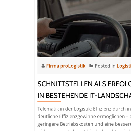
mi
Au
u
de
pr
G
Firma proLogistik
Posted in
Logist
SCHNITTSTELLEN ALS ERFOL
IN BESTEHENDE IT-LANDSCH
Telematik in der Logistik: Effizienz durch 
deutliche Effizienzgewinne ermöglichen –
geringere Betriebskosten und eine bessere