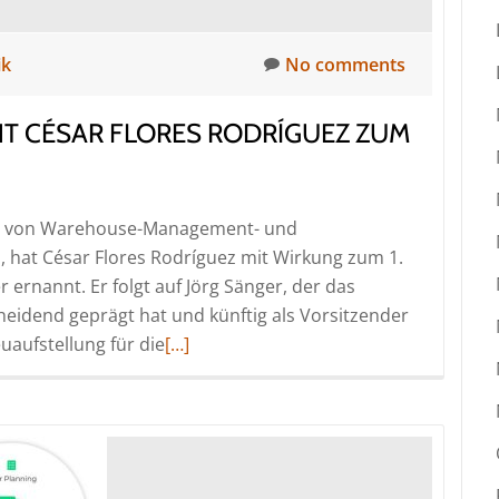
ik
No comments
T CÉSAR FLORES RODRÍGUEZ ZUM
ter von Warehouse-Management- und
 hat César Flores Rodríguez mit Wirkung zum 1.
 ernannt. Er folgt auf Jörg Sänger, der das
idend geprägt hat und künftig als Vorsitzender
Read
euaufstellung für die
[…]
more
about
proLogistik
Group
ernennt