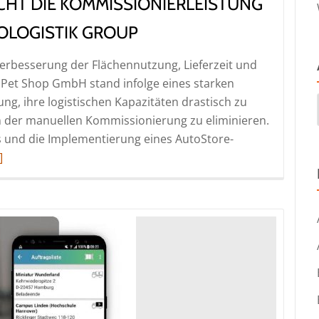
CHT DIE KOMMISSIONIERLEISTUNG
OLOGISTIK GROUP
besserung der Flächennutzung, Lieferzeit und
Pet Shop GmbH stand infolge eines starken
g, ihre logistischen Kapazitäten drastisch zu
zen der manuellen Kommissionierung zu eliminieren.
 und die Implementierung eines AutoStore-
ad
]
ore
out
obby
t
hop
rdreifacht
e
mmissionierleistung