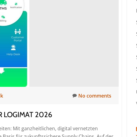
César
Flores
Rodríguez
zum
neuen
CEO
ik
No comments
R LOGIMAT 2026
eiten: Mit ganzheitlichen, digital vernetzten
 Basis für zukunftssichere Supply Chains. Auf der