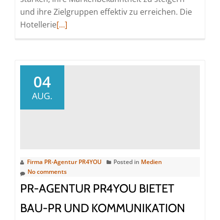
und ihre Zielgruppen effektiv zu erreichen. Die
Read
Hotellerie
[…]
more
about
PR-
Agentur
04
PR4YOU:
AUG.
Ihre
Spezialisten
für
Hotel-
PR
Firma PR-Agentur PR4YOU
Posted in
Medien
und
No comments
Hotellerie-
PR-AGENTUR PR4YOU BIETET
Marketing
BAU-PR UND KOMMUNIKATION