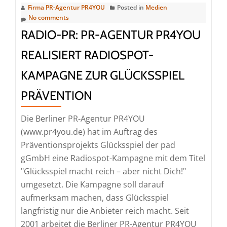
Tourismus-
Firma PR-Agentur PR4YOU
Posted in
Medien
No comments
und
RADIO-PR: PR-AGENTUR PR4YOU
Touristikbranche
REALISIERT RADIOSPOT-
KAMPAGNE ZUR GLÜCKSSPIEL
PRÄVENTION
Die Berliner PR-Agentur PR4YOU
(www.pr4you.de) hat im Auftrag des
Präventionsprojekts Glücksspiel der pad
gGmbH eine Radiospot-Kampagne mit dem Titel
"Glücksspiel macht reich – aber nicht Dich!"
umgesetzt. Die Kampagne soll darauf
aufmerksam machen, dass Glücksspiel
langfristig nur die Anbieter reich macht. Seit
2001 arbeitet die Berliner PR-Agentur PR4YOU