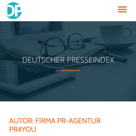
TO
Skip
to
NA
content
DEUTSCHER PRESSEINDEX
AUTOR:
FIRMA PR-AGENTUR
PR4YOU