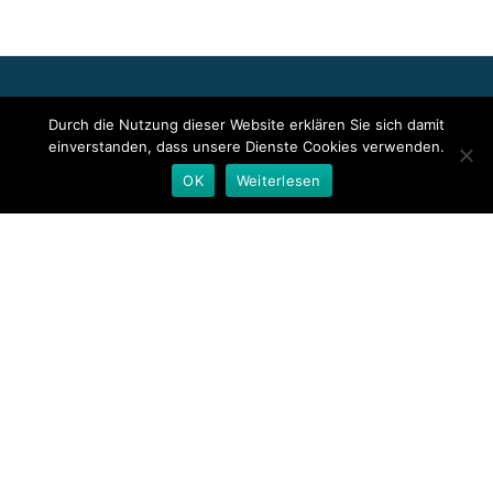
Für die oben stehenden Pressemitteilungen, das angezeigte
Durch die Nutzung dieser Website erklären Sie sich damit
Event bzw. das Stellenangebot sowie für das angezeigte Bild- und
einverstanden, dass unsere Dienste Cookies verwenden.
Tonmaterial ist allein der jeweils angegebene Herausgeber
verantwortlich. Dieser ist in der Regel auch Urheber der
OK
Weiterlesen
Pressetexte sowie der angehängten Bild-, Ton- und
Informationsmaterialien. Die Nutzung von hier veröffentlichten
Informationen zur Eigeninformation und redaktionellen
Weiterverarbeitung ist in der Regel kostenfrei. Bitte klären Sie vor
einer Weiterverwendung urheberrechtliche Fragen mit dem
angegebenen Herausgeber.
Deutsche Presseindex
Secondary
Menu
Llorix One Lite
powered by
WordPress