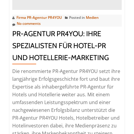
Tour
von
Firma PR-Agentur PR4YOU
Posted in
Medien
KOKUBU
No comments
PR-AGENTUR PR4YOU: IHRE
SPEZIALISTEN FÜR HOTEL-PR
UND HOTELLERIE-MARKETING
Die renommierte PR-Agentur PR4YOU setzt ihre
langjährige Erfolgsgeschichte fort und baut ihre
Expertise als inhabergeführte PR-Agentur für
Hotels und Hotellerie weiter aus. Mit einem
umfassenden Leistungsspektrum und einer
nachgewiesenen Erfolgsbilanz unterstützt die
PR-Agentur PR4YOU Hotels, Hotelbetreiber und
Hotelinvestoren dabei, ihre Medienpräsenz zu
stärken, ihre Markenbekanntheit zu steigern