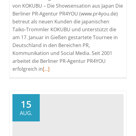
von KOKUBU – Die Showsensation aus Japan Die
Berliner PR-Agentur PR4YOU (www.pr4you.de)
betreut als neuen Kunden die japanischen
Taiko-Trommler KOKUBU und unterstützt die
am 17. Januar in Gießen gestartete Tournee in
Deutschland in den Bereichen PR,
Kommunikation und Social Media. Seit 2001
arbeitet die Berliner PR-Agentur PR4YOU
Read
erfolgreich in
[…]
more
about
Event-
PR:
15
PR-
AUG.
Agentur
PR4YOU
betreut