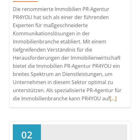
Die renommierte Immobilien PR-Agentur
PR4YOU hat sich als einer der führenden
Experten für maßgeschneiderte
Kommunikationslösungen in der
Immobilienbranche etabliert. Mit einem
tiefgreifenden Verständnis für die
Herausforderungen der Immobilienwirtschaft
bietet die Immobilien PR-Agentur PR4YOU ein
breites Spektrum an Dienstleistungen, um
Unternehmen in diesem Sektor optimal zu
unterstützen. Als spezialisierte PR-Agentur für
Read
die Immobilienbranche kann PR4YOU auf
[…]
more
about
Immobilien
PR-
02
Agentur