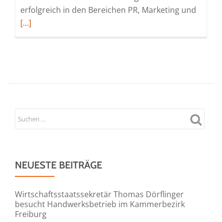
Read
erfolgreich in den Bereichen PR, Marketing und
more
[…]
about
Radio-
PR:
PR-
Agentu
PR4YO
realisi
Radios
Kampa
zur
Glücks
NEUESTE BEITRÄGE
Präven
Wirtschaftsstaatssekretär Thomas Dörflinger
besucht Handwerksbetrieb im Kammerbezirk
Freiburg