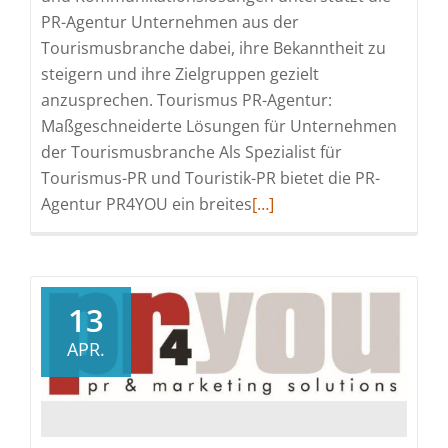
PR-Agentur Unternehmen aus der
Tourismusbranche dabei, ihre Bekanntheit zu
steigern und ihre Zielgruppen gezielt
anzusprechen. Tourismus PR-Agentur:
Maßgeschneiderte Lösungen für Unternehmen
der Tourismusbranche Als Spezialist für
Tourismus-PR und Touristik-PR bietet die PR-
Read
Agentur PR4YOU ein breites
[…]
more
about
PR-
Agentur
13
PR4YOU:
APR.
Ihr
Erfolgsbegleiter
in
der