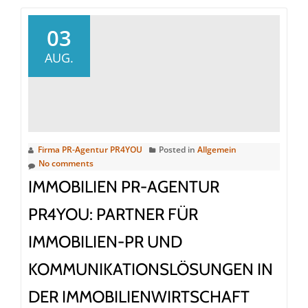
PR-
Agentur
03
PR4YOU
AUG.
bietet
Bau-
PR
und
Kommunikation
Firma PR-Agentur PR4YOU
Posted in
Allgemein
für
No comments
Unternehmen
IMMOBILIEN PR-AGENTUR
in
der
PR4YOU: PARTNER FÜR
Baubranche
IMMOBILIEN-PR UND
KOMMUNIKATIONSLÖSUNGEN IN
DER IMMOBILIENWIRTSCHAFT