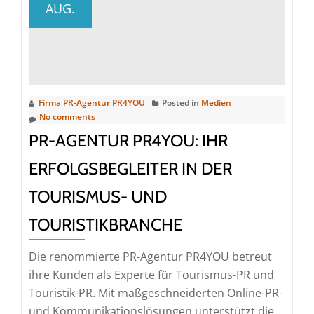
AUG.
PR4YOU:
Partner
für
Immobilien-
PR
Firma PR-Agentur PR4YOU
Posted in
Medien
und
No comments
Kommunikat
PR-AGENTUR PR4YOU: IHR
in
der
ERFOLGSBEGLEITER IN DER
Immobilienwi
TOURISMUS- UND
TOURISTIKBRANCHE
Die renommierte PR-Agentur PR4YOU betreut
ihre Kunden als Experte für Tourismus-PR und
Touristik-PR. Mit maßgeschneiderten Online-PR-
und Kommunikationslösungen unterstützt die