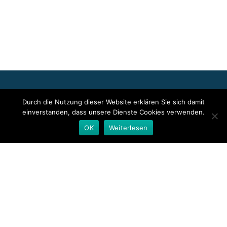
Für die oben stehenden Pressemitteilungen, das angezeigte
Durch die Nutzung dieser Website erklären Sie sich damit
Event bzw. das Stellenangebot sowie für das angezeigte Bild- und
einverstanden, dass unsere Dienste Cookies verwenden.
Tonmaterial ist allein der jeweils angegebene Herausgeber
verantwortlich. Dieser ist in der Regel auch Urheber der
OK
Weiterlesen
Pressetexte sowie der angehängten Bild-, Ton- und
Informationsmaterialien. Die Nutzung von hier veröffentlichten
Informationen zur Eigeninformation und redaktionellen
Weiterverarbeitung ist in der Regel kostenfrei. Bitte klären Sie vor
einer Weiterverwendung urheberrechtliche Fragen mit dem
angegebenen Herausgeber.
Deutsche Presseindex