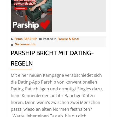
so
liebt
Deuts
Firma PARSHIP
Posted in
Familie & Kind
No comments
PARSHIP BRICHT MIT DATING-
REGELN
Mit einer neuen Kampagne verabschiedet sich
die Dating-App Parship von konventionellen
Dating-Ratschlägen und ermutigt Singles dazu,
beim Kennenlernen auf ihr Bauchgefühl zu
hören. Denn wenn’s zwischen zwei Menschen
passt, wieso an alten Normen festhalten?
„Warte lieber einen Tag ab, bis du dich