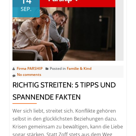
Divers
SEP.
Chec
Firma PARSHIP
Posted in
Familie & Kind
No comments
RICHTIG STREITEN: 5 TIPPS UND
SPANNENDE FAKTEN
Wer sich liebt, streitet sich. Konflikte gehören
selbst in den glücklichsten Beziehungen dazu.
Krisen gemeinsam zu bewältigen, kann die Liebe
sogar stärken. Statt Zoff stets aus dem Weg