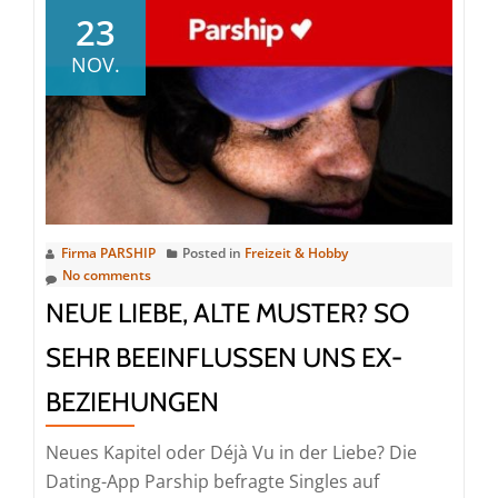
10
23
Fakten
NOV.
über
Singles
und
Paare
in
Deutsc
Firma PARSHIP
Posted in
Freizeit & Hobby
No comments
NEUE LIEBE, ALTE MUSTER? SO
SEHR BEEINFLUSSEN UNS EX-
BEZIEHUNGEN
Neues Kapitel oder Déjà Vu in der Liebe? Die
Dating-App Parship befragte Singles auf