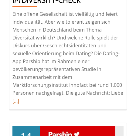
IM DIVERSITY-CHECK
Eine offene Gesellschaft ist vielfältig und feiert
Individualität. Aber wie tolerant zeigen sich
Menschen in Deutschland beim Thema
Diversität wirklich? Und welche Rolle spielt der
Diskurs über Geschlechtsidentitäten und
sexuelle Orientierung beim Dating? Die Dating-
App Parship hat im Rahmen einer
bevölkerungsrepräsentativen Studie in
Zusammenarbeit mit dem
Marktforschungsinstitut Innofact bei rund 1.000
Read
Personen nachgefragt. Die gute Nachricht: Liebe
more
[…]
abou
Gende
Deut
im
14