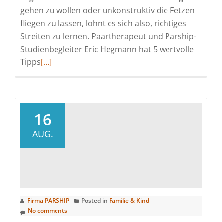
gehen zu wollen oder unkonstruktiv die Fetzen
fliegen zu lassen, lohnt es sich also, richtiges
Streiten zu lernen. Paartherapeut und Parship-
Studienbegleiter Eric Hegmann hat 5 wertvolle
Read
Tipps
[…]
more
about
Richtig
streiten:
16
5
AUG.
Tipps
und
spannende
Fakten
Firma PARSHIP
Posted in
Familie & Kind
No comments