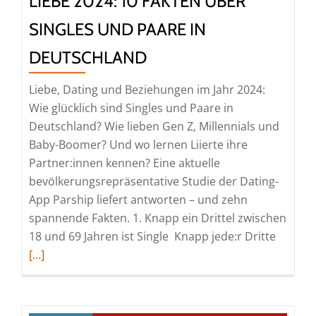
LIEBE 2024: 10 FAKTEN ÜBER
Nachrichten
und
SINGLES UND PAARE IN
Dates
DEUTSCHLAND
Liebe, Dating und Beziehungen im Jahr 2024:
Wie glücklich sind Singles und Paare in
Deutschland? Wie lieben Gen Z, Millennials und
Baby-Boomer? Und wo lernen Liierte ihre
Partner:innen kennen? Eine aktuelle
bevölkerungsrepräsentative Studie der Dating-
App Parship liefert antworten – und zehn
spannende Fakten. 1. Knapp ein Drittel zwischen
Read
18 und 69 Jahren ist Single Knapp jede:r Dritte
more
[…]
about
Liebe
2024: