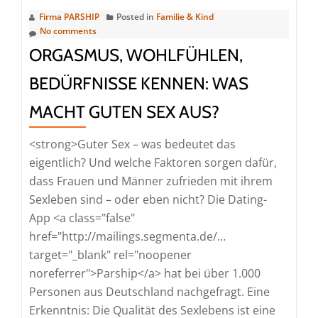
uns
Firma PARSHIP
Posted in
Familie & Kind
Ex-
No comments
Beziehungen
ORGASMUS, WOHLFÜHLEN,
BEDÜRFNISSE KENNEN: WAS
MACHT GUTEN SEX AUS?
<strong>Guter Sex – was bedeutet das
eigentlich? Und welche Faktoren sorgen dafür,
dass Frauen und Männer zufrieden mit ihrem
Sexleben sind – oder eben nicht? Die Dating-
App <a class="false"
href="http://mailings.segmenta.de/…
target="_blank" rel="noopener
noreferrer">Parship</a> hat bei über 1.000
Personen aus Deutschland nachgefragt. Eine
Erkenntnis: Die Qualität des Sexlebens ist eine