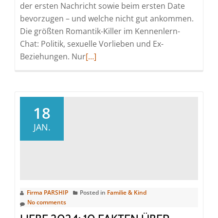
der ersten Nachricht sowie beim ersten Date
bevorzugen – und welche nicht gut ankommen.
Die größten Romantik-Killer im Kennenlern-
Chat: Politik, sexuelle Vorlieben und Ex-
Read
Beziehungen. Nur
[…]
more
about
Bitte
keine
18
Politik:
JAN.
Die
Top-
und
Flop-
Gesprächsthemen
Firma PARSHIP
Posted in
Familie & Kind
für
No comments
erste