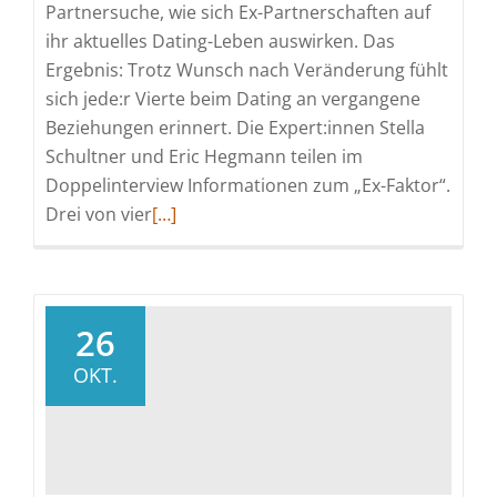
Partnersuche, wie sich Ex-Partnerschaften auf
ihr aktuelles Dating-Leben auswirken. Das
Ergebnis: Trotz Wunsch nach Veränderung fühlt
sich jede:r Vierte beim Dating an vergangene
Beziehungen erinnert. Die Expert:innen Stella
Schultner und Eric Hegmann teilen im
Doppelinterview Informationen zum „Ex-Faktor“.
Read
Drei von vier
[…]
more
about
Neue
Liebe,
26
alte
OKT.
Muster?
So
sehr
beeinflussen