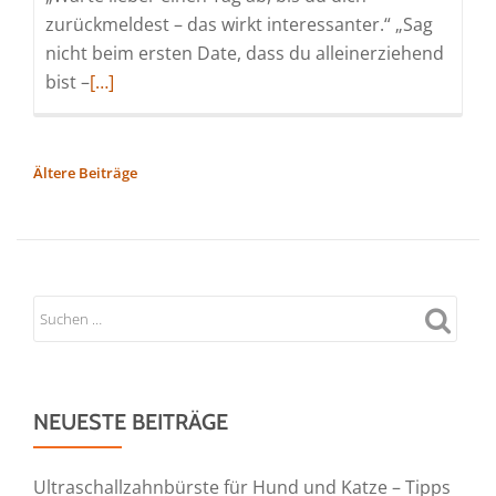
zurückmeldest – das wirkt interessanter.“ „Sag
nicht beim ersten Date, dass du alleinerziehend
Read
bist –
[…]
more
about
Parship
BEITRAGSNAVIGATION
Ältere Beiträge
bricht
mit
Dating-
Regeln
NEUESTE BEITRÄGE
Ultraschallzahnbürste für Hund und Katze – Tipps