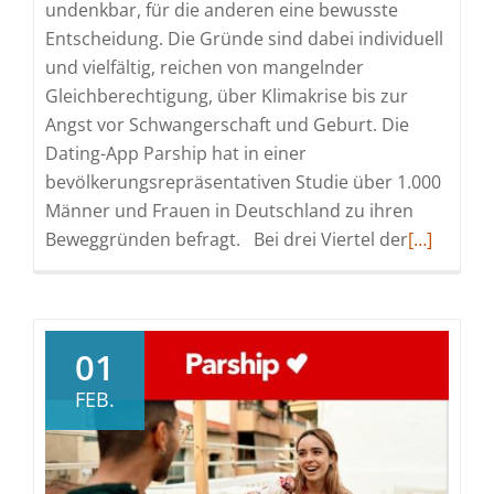
undenkbar, für die anderen eine bewusste
Entscheidung. Die Gründe sind dabei individuell
und vielfältig, reichen von mangelnder
Gleichberechtigung, über Klimakrise bis zur
Angst vor Schwangerschaft und Geburt. Die
Dating-App Parship hat in einer
bevölkerungsrepräsentativen Studie über 1.000
Männer und Frauen in Deutschland zu ihren
Read
Beweggründen befragt. Bei drei Viertel der
[…]
more
about
Finanzen,
Freiheit,
01
Frauenbild
FEB.
Darum
entscheid
sich