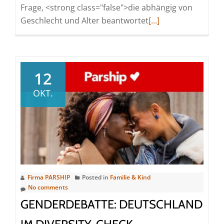
Frage, <strong class="false">die abhängig von
Read
Geschlecht und Alter beantwortet
[…]
more
about
Orgasmus,
wohlfühlen,
12
Bedürfnisse
OKT.
kennen:
Was
macht
guten
Sex
aus?
Firma PARSHIP
Posted in
Familie & Kind
No comments
GENDERDEBATTE: DEUTSCHLAND