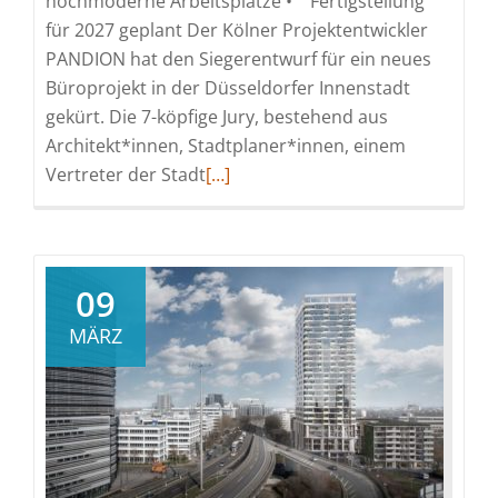
hochmoderne Arbeitsplätze • Fertigstellung
für 2027 geplant Der Kölner Projektentwickler
PANDION hat den Siegerentwurf für ein neues
Büroprojekt in der Düsseldorfer Innenstadt
gekürt. Die 7-köpfige Jury, bestehend aus
Architekt*innen, Stadtplaner*innen, einem
Read
Vertreter der Stadt
[…]
more
about
HPP
Architekten
09
gewinnen
MÄRZ
Wettbewerb
für
neues
PANDION
OFFICEHOME
in