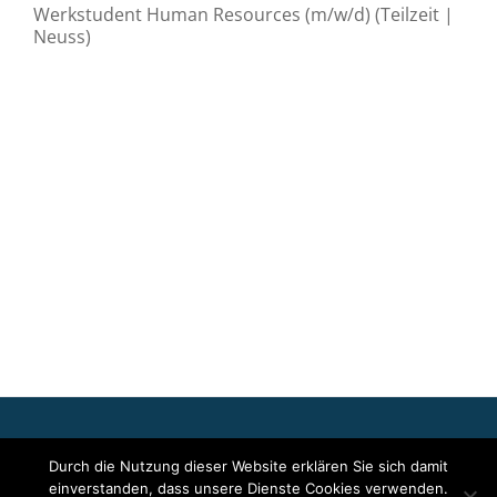
Werkstudent Human Resources (m/w/d) (Teilzeit |
Neuss)
Für die oben stehenden Pressemitteilungen, das angezeigte
Durch die Nutzung dieser Website erklären Sie sich damit
Event bzw. das Stellenangebot sowie für das angezeigte Bild- und
einverstanden, dass unsere Dienste Cookies verwenden.