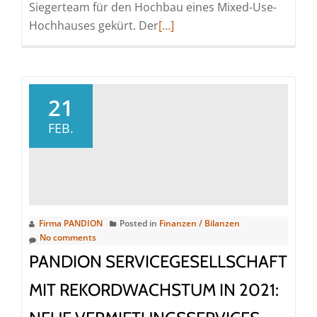
Siegerteam für den Hochbau eines Mixed-Use-
Read
Hochhauses gekürt. Der
[…]
more
about
PANDION
und
21
Stadt
FEB.
Düsseldorf
küren
Siegerentwurf
für
Mixed-
Firma PANDION
Posted in
Finanzen / Bilanzen
Use-
No comments
Hochhaus
PANDION SERVICEGESELLSCHAFT
in
Düsseldorf
MIT REKORDWACHSTUM IN 2021: