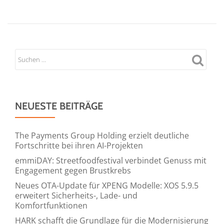
PANDION
Servicegesellschaft
mit
Rekordwachstum
in
2021:
neue
Vermietungsservices
sorgen
NEUESTE BEITRÄGE
für
Umsatzplus
The Payments Group Holding erzielt deutliche
Fortschritte bei ihren AI-Projekten
emmiDAY: Streetfoodfestival verbindet Genuss mit
Engagement gegen Brustkrebs
Neues OTA-Update für XPENG Modelle: XOS 5.9.5
erweitert Sicherheits-, Lade- und
Komfortfunktionen
HARK schafft die Grundlage für die Modernisierung