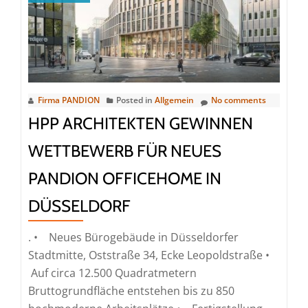
Büroneubau
am
Kölner
Hauptbahnhof
Firma PANDION
Posted in
Allgemein
No comments
HPP ARCHITEKTEN GEWINNEN
WETTBEWERB FÜR NEUES
PANDION OFFICEHOME IN
DÜSSELDORF
. • Neues Bürogebäude in Düsseldorfer
Stadtmitte, Oststraße 34, Ecke Leopoldstraße •
Auf circa 12.500 Quadratmetern
Bruttogrundfläche entstehen bis zu 850