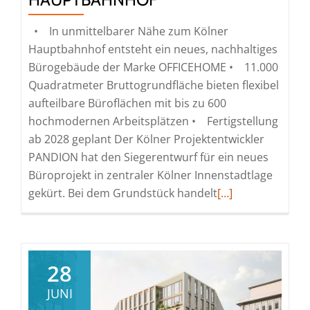
• In unmittelbarer Nähe zum Kölner
Hauptbahnhof entsteht ein neues, nachhaltiges
Bürogebäude der Marke OFFICEHOME • 11.000
Quadratmeter Bruttogrundfläche bieten flexibel
aufteilbare Büroflächen mit bis zu 600
hochmodernen Arbeitsplätzen • Fertigstellung
ab 2028 geplant Der Kölner Projektentwickler
PANDION hat den Siegerentwurf für ein neues
Büroprojekt in zentraler Kölner Innenstadtlage
Read
gekürt. Bei dem Grundstück handelt
[…]
more
about
PANDION
kürt
28
Architekturentwu
JUNI
für