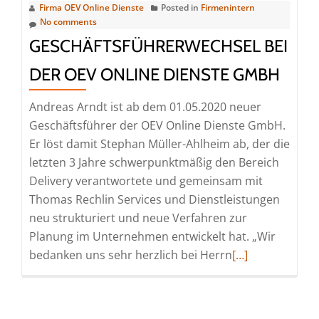
Firma OEV Online Dienste
Posted in
Firmenintern
Dienste
No comments
GmbH
GESCHÄFTSFÜHRERWECHSEL BEI
DER OEV ONLINE DIENSTE GMBH
Andreas Arndt ist ab dem 01.05.2020 neuer
Geschäftsführer der OEV Online Dienste GmbH.
Er löst damit Stephan Müller-Ahlheim ab, der die
letzten 3 Jahre schwerpunktmäßig den Bereich
Delivery verantwortete und gemeinsam mit
Thomas Rechlin Services und Dienstleistungen
neu strukturiert und neue Verfahren zur
Planung im Unternehmen entwickelt hat. „Wir
Read
bedanken uns sehr herzlich bei Herrn
[…]
more
about
Geschäftsführe