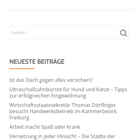
bei
der
OEV
Online
Dienste
GmbH
NEUESTE BEITRÄGE
Ist das Dach gegen alles versichert?
Ultraschallzahnbürste für Hund und Katze – Tipps
zur erfolgreichen Eingewöhnung
Wirtschaftsstaatssekretär Thomas Dörflinger
besucht Handwerksbetrieb im Kammerbezirk
Freiburg
Arbeit macht Spaß oder krank
Vernetzung in jeder Hinsicht – Die Städte der