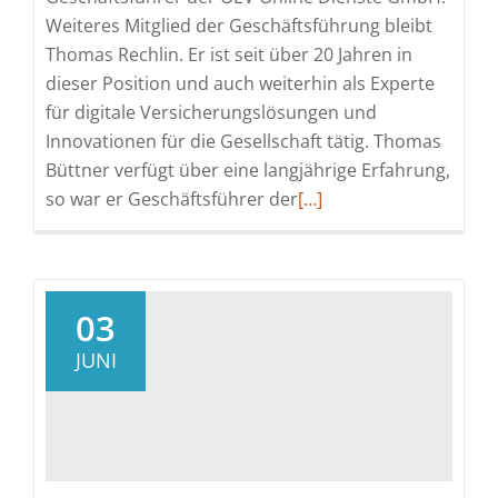
Weiteres Mitglied der Geschäftsführung bleibt
Thomas Rechlin. Er ist seit über 20 Jahren in
dieser Position und auch weiterhin als Experte
für digitale Versicherungslösungen und
Innovationen für die Gesellschaft tätig. Thomas
Büttner verfügt über eine langjährige Erfahrung,
Read
so war er Geschäftsführer der
[…]
more
about
Thomas
Büttner
03
ist
JUNI
neuer
Geschäftsführer
der
OEV
Online