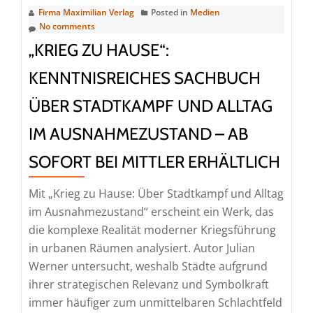
ab
Firma Maximilian Verlag
Posted in
Medien
sofort
No comments
bei
„KRIEG ZU HAUSE“:
Mittler
KENNTNISREICHES SACHBUCH
erhältlich
ÜBER STADTKAMPF UND ALLTAG
IM AUSNAHMEZUSTAND – AB
SOFORT BEI MITTLER ERHÄLTLICH
Mit „Krieg zu Hause: Über Stadtkampf und Alltag
im Ausnahmezustand“ erscheint ein Werk, das
die komplexe Realität moderner Kriegsführung
in urbanen Räumen analysiert. Autor Julian
Werner untersucht, weshalb Städte aufgrund
ihrer strategischen Relevanz und Symbolkraft
immer häufiger zum unmittelbaren Schlachtfeld