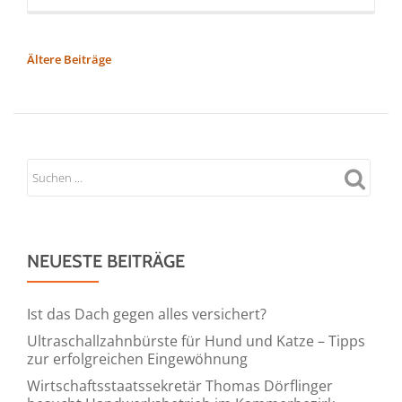
more
about
Die
BEITRAGSNAVIGATION
Ältere Beiträge
neuen
Kalender
2027
von
Michael
Kurtz,
Martin
Elsen
NEUESTE BEITRÄGE
und
Matthias
Plander
Ist das Dach gegen alles versichert?
jetzt
Ultraschallzahnbürste für Hund und Katze – Tipps
bei
zur erfolgreichen Eingewöhnung
Koehler
Wirtschaftsstaatssekretär Thomas Dörflinger