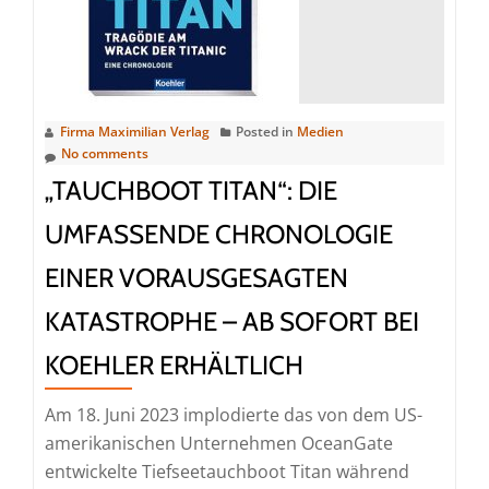
des
Internationalen
Jahrbuchs
der
Seefahrt
Firma Maximilian Verlag
Posted in
Medien
ab
No comments
sofort
„TAUCHBOOT TITAN“: DIE
erhältlich
UMFASSENDE CHRONOLOGIE
EINER VORAUSGESAGTEN
KATASTROPHE – AB SOFORT BEI
KOEHLER ERHÄLTLICH
Am 18. Juni 2023 implodierte das von dem US-
amerikanischen Unternehmen OceanGate
entwickelte Tiefseetauchboot Titan während