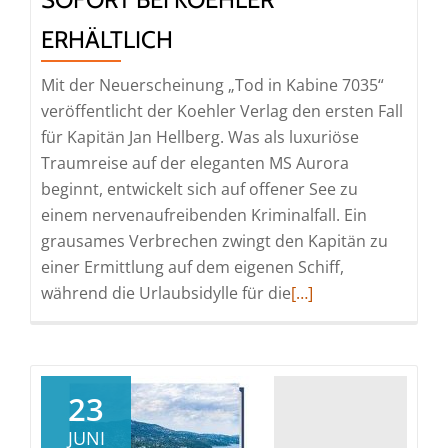
ERHÄLTLICH
Mit der Neuerscheinung „Tod in Kabine 7035“
veröffentlicht der Koehler Verlag den ersten Fall
für Kapitän Jan Hellberg. Was als luxuriöse
Traumreise auf der eleganten MS Aurora
beginnt, entwickelt sich auf offener See zu
einem nervenaufreibenden Kriminalfall. Ein
grausames Verbrechen zwingt den Kapitän zu
einer Ermittlung auf dem eigenen Schiff,
Read
während die Urlaubsidylle für die
[…]
more
about
„Tod
in
23
Kabine
JUNI