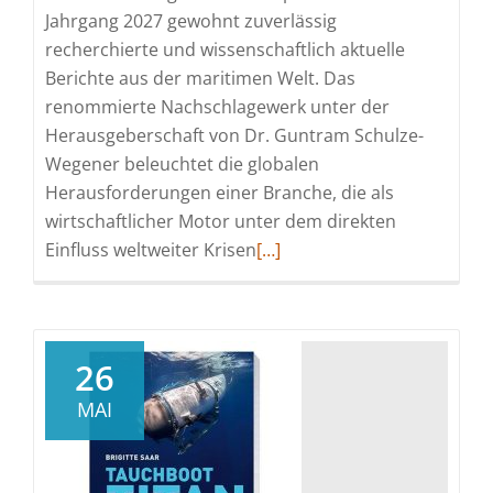
Jahrgang 2027 gewohnt zuverlässig
recherchierte und wissenschaftlich aktuelle
Berichte aus der maritimen Welt. Das
renommierte Nachschlagewerk unter der
Herausgeberschaft von Dr. Guntram Schulze-
Wegener beleuchtet die globalen
Herausforderungen einer Branche, die als
wirtschaftlicher Motor unter dem direkten
Read
Einfluss weltweiter Krisen
[…]
more
about
KÖHLERS
FLOTTENKALENDER
26
2027:
MAI
Die
neue
Ausgabe