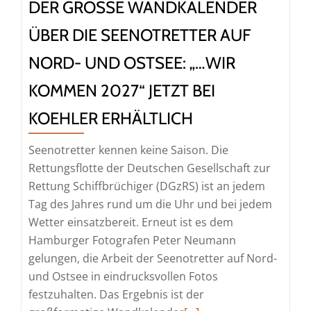
ab
DER GROSSE WANDKALENDER Ü
sofort
BER DIE SEENOTRETTER AUF N
bei
Mittler
ORD- UND OSTSEE: „…WIR K
erhältlich
OMMEN 2027“ JETZT BEI K
OEHLER ERHÄLTLICH
Seenotretter kennen keine Saison. Die
Rettungsflotte der Deutschen Gesellschaft zur
Rettung Schiffbrüchiger (DGzRS) ist an jedem
Tag des Jahres rund um die Uhr und bei jedem
Wetter einsatzbereit. Erneut ist es dem
Hamburger Fotografen Peter Neumann
gelungen, die Arbeit der Seenotretter auf Nord-
und Ostsee in eindrucksvollen Fotos
festzuhalten. Das Ergebnis ist der