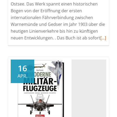
Ostsee. Das Werk spannt einen historischen
Bogen von der Eröffnung der ersten
internationalen Fährverbindung zwischen
Warnemünde und Gedser im Jahr 1903 über die
heutigen Linienverkehre bis hin zu künftigen
Read
neuen Entwicklungen. . Das Buch ist ab sofort
[…]
more
about
„Ostseef
Kenntni
16
Einblick
APR.
in
die
Welt
der
Auto-
und