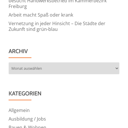
besucht Handwerksbetrieb im Kammerbezirk
erhältlich
Freiburg
Arbeit macht Spaß oder krank
Vernetzung in jeder Hinsicht – Die Städte der
Zukunft sind grün-blau
ARCHIV
Archiv
KATEGORIEN
Allgemein
Ausbildung / Jobs
Bauen & Wohnen