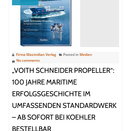
7035“:
Packender
Kreuzfahrtkrimi
um
Kapitän
Jan
Hellberg
–
Firma Maximilian Verlag
Posted in
Medien
ab
No comments
sofort
„VOITH SCHNEIDER PROPELLER“:
bei
100 JAHRE MARITIME
Koehler
erhältlich
ERFOLGSGESCHICHTE IM
UMFASSENDEN STANDARDWERK
– AB SOFORT BEI KOEHLER
BESTELLBAR