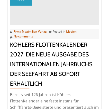
100
Jahre
maritime
Erfolgsgeschichte
im
Firma Maximilian Verlag
Posted in
Medien
umfassenden
No comments
Standardwerk
KÖHLERS FLOTTENKALENDER
–
ab
2027: DIE NEUE AUSGABE DES
sofort
INTERNATIONALEN JAHRBUCHS
bei
Koehler
DER SEEFAHRT AB SOFORT
bestellbar
ERHÄLTLICH
Bereits seit 126 Jahren ist Köhlers
FlottenKalender eine feste Instanz für
Schifffahrts-Begeisterte und präsentiert auch im