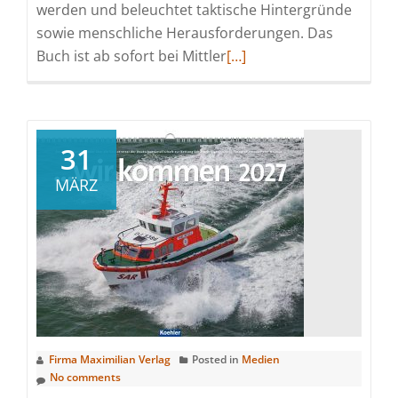
werden und beleuchtet taktische Hintergründe
sowie menschliche Herausforderungen. Das
Read
Buch ist ab sofort bei Mittler
[…]
more
about
„Krieg
zu
31
Hause“:
MÄRZ
Kenntnisreiches
Sachbuch
über
Stadtkampf
und
Alltag
im
Ausnahmezustand
Firma Maximilian Verlag
Posted in
Medien
–
No comments