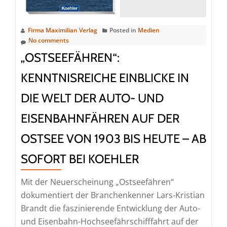
–
ab
sofort
Firma Maximilian Verlag
Posted in
Medien
bei
No comments
Koehler
„OSTSEEFÄHREN“:
erhältlich
KENNTNISREICHE EINBLICKE IN
DIE WELT DER AUTO- UND
EISENBAHNFÄHREN AUF DER
OSTSEE VON 1903 BIS HEUTE – AB
SOFORT BEI KOEHLER
Mit der Neuerscheinung „Ostseefähren“
dokumentiert der Branchenkenner Lars-Kristian
Brandt die faszinierende Entwicklung der Auto-
und Eisenbahn-Hochseefährschifffahrt auf der