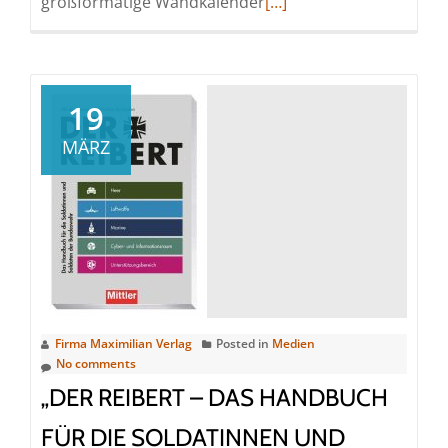
Read
großformatige Wandkalender
[…]
more
about
Der
große
19
Wandkalender
MÄRZ
über
die
Seenotretter
auf
Nord-
und
Ostsee:
„…
Firma Maximilian Verlag
Posted in
Medien
wir
No comments
kommen
„DER REIBERT – DAS HANDBUCH
2027“
FÜR DIE SOLDATINNEN UND
jetzt