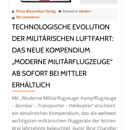
Eisenba
auf
Firma Maximilian Verlag
Posted in
Medien
der
No comments
Ostsee
TECHNOLOGISCHE EVOLUTION
von
DER MILITÄRISCHEN LUFTFAHRT:
1903
bis
DAS NEUE KOMPENDIUM
heute
„MODERNE MILITÄRFLUGZEUGE“
–
ab
AB SOFORT BEI MITTLER
sofort
ERHÄLTLICH
bei
Koehler
Mit „Moderne Militärflugzeuge: Kampfflugzeuge
– Bomber – Transporter – Helikopter“ erscheint
ein detailreiches Kompendium, das die weltweit
wichtigsten militärischen Fluggeräte der letzten
drei Jahrzehnte beleuchtet. Autor Bing Chandler,