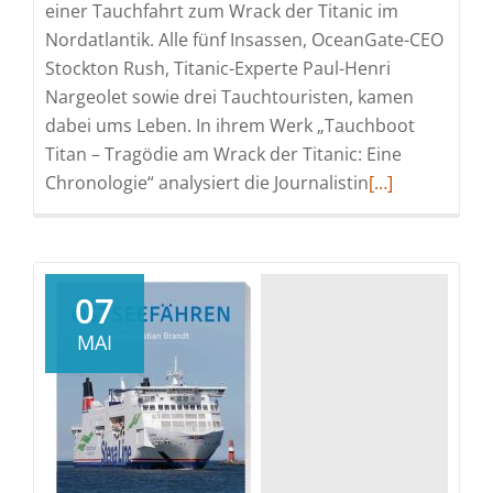
einer Tauchfahrt zum Wrack der Titanic im
Nordatlantik. Alle fünf Insassen, OceanGate-CEO
Stockton Rush, Titanic-Experte Paul-Henri
Nargeolet sowie drei Tauchtouristen, kamen
dabei ums Leben. In ihrem Werk „Tauchboot
Titan – Tragödie am Wrack der Titanic: Eine
Read
Chronologie“ analysiert die Journalistin
[…]
more
about
„Tauchboot
Titan“:
07
Die
MAI
umfassende
Chronologie
einer
vorausgesagte
Katastrophe