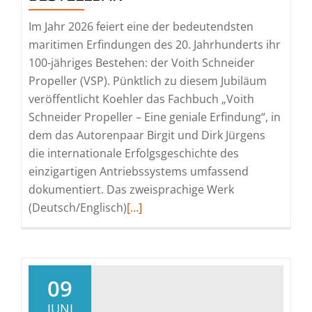
Im Jahr 2026 feiert eine der bedeutendsten
maritimen Erfindungen des 20. Jahrhunderts ihr
100-jähriges Bestehen: der Voith Schneider
Propeller (VSP). Pünktlich zu diesem Jubiläum
veröffentlicht Koehler das Fachbuch „Voith
Schneider Propeller – Eine geniale Erfindung“, in
dem das Autorenpaar Birgit und Dirk Jürgens
die internationale Erfolgsgeschichte des
einzigartigen Antriebssystems umfassend
dokumentiert. Das zweisprachige Werk
Read
(Deutsch/Englisch)
[…]
more
about
„Voith
Schneider
09
Propeller“:
JUNI