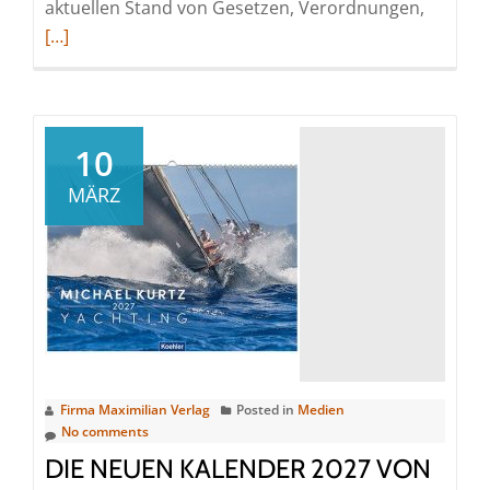
Read
aktuellen Stand von Gesetzen, Verordnungen,
more
[…]
about
„Der
Reibert
–
10
Das
MÄRZ
Handbu
für
die
Soldati
und
Soldate
der
Bundes
Firma Maximilian Verlag
Posted in
Medien
aktualis
No comments
Neuaufl
DIE NEUEN KALENDER 2027 VON
ab