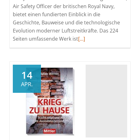
Air Safety Officer der britischen Royal Navy,
bietet einen fundierten Einblick in die
Geschichte, Bauweise und die technologische
Evolution moderner Luftstreitkräfte. Das 224
Read
Seiten umfassende Werk ist
[…]
more
about
Technologische
Evolution
14
der
APR.
militärischen
Luftfahrt:
Das
neue
Kompendium
„Moderne
Militärflugzeuge“