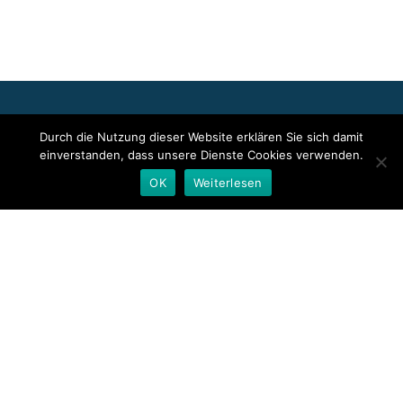
Für die oben stehenden Pressemitteilungen, das angezeigte
Durch die Nutzung dieser Website erklären Sie sich damit
Event bzw. das Stellenangebot sowie für das angezeigte Bild- und
einverstanden, dass unsere Dienste Cookies verwenden.
Tonmaterial ist allein der jeweils angegebene Herausgeber
verantwortlich. Dieser ist in der Regel auch Urheber der
OK
Weiterlesen
Pressetexte sowie der angehängten Bild-, Ton- und
Informationsmaterialien. Die Nutzung von hier veröffentlichten
Informationen zur Eigeninformation und redaktionellen
Weiterverarbeitung ist in der Regel kostenfrei. Bitte klären Sie vor
einer Weiterverwendung urheberrechtliche Fragen mit dem
angegebenen Herausgeber.
Deutsche Presseindex
Secondary
Llorix One Lite
powered by
WordPress