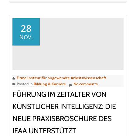
more
about
UN-
Klimakon
28
2023
NOV.
–
Eine
realistis
Bestand
Firma Institut für angewandte Arbeitswissenschaft
Posted in
Bildung & Karriere
No comments
FÜHRUNG IM ZEITALTER VON
KÜNSTLICHER INTELLIGENZ: DIE
NEUE PRAXISBROSCHÜRE DES
IFAA UNTERSTÜTZT