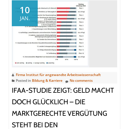
EU-
10
Vorschrifte
JAN.
zur
Produktsich
mit
Traceability
erfüllen
Firma Institut für angewandte Arbeitswissenschaft
Posted in
Bildung & Karriere
No comments
IFAA-STUDIE ZEIGT: GELD MACHT
DOCH GLÜCKLICH – DIE
MARKTGERECHTE VERGÜTUNG
STEHT BEI DEN