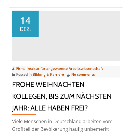
about
Gesund
und
14
sicher
DEZ.
arbeiten
mit
verhaltensorientierter
Arbeitssicherheit
Firma Institut für angewandte Arbeitswissenschaft
Posted in
Bildung & Karriere
No comments
FROHE WEIHNACHTEN
KOLLEGEN, BIS ZUM NÄCHSTEN
JAHR: ALLE HABEN FREI?
Viele Menschen in Deutschland arbeiten vom
Großteil der Bevölkerung häufig unbemerkt