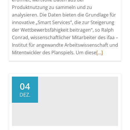
Produktnutzung zu sammeln und zu
analysieren. Die Daten bieten die Grundlage für
innovative „Smart Services“, die zur Steigerung
der Wettbewerbsfähigkeit beitragen“, so Ralph
Conrad, wissenschaftlicher Mitarbeiter des ifaa –
Institut für angewandte Arbeitswissenschaft und
Read
Mitentwickler des Planspiels. Um diese
[…]
more
about
Möglichkeiten
von
04
Smart
DEZ.
Services
spielerisch
erfahren
–
ifaa