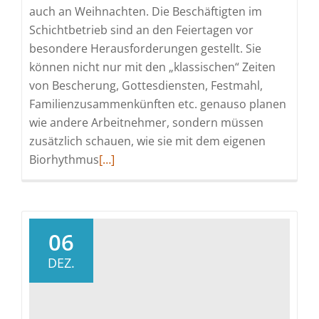
auch an Weihnachten. Die Beschäftigten im
Schichtbetrieb sind an den Feiertagen vor
besondere Herausforderungen gestellt. Sie
können nicht nur mit den „klassischen“ Zeiten
von Bescherung, Gottesdiensten, Festmahl,
Familienzusammenkünften etc. genauso planen
wie andere Arbeitnehmer, sondern müssen
zusätzlich schauen, wie sie mit dem eigenen
Read
Biorhythmus
[…]
more
about
Frohe
Weihnachten
06
Kollegen,
DEZ.
bis
zum
nächsten