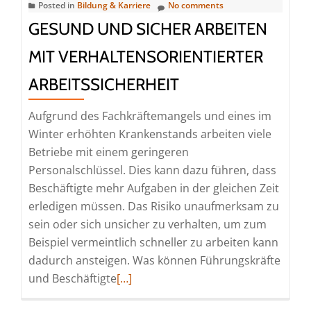
Posted in
Bildung & Karriere
No comments
Schritten
GESUND UND SICHER ARBEITEN
zu
einem
MIT VERHALTENSORIENTIERTER
ordentlichen
ARBEITSSICHERHEIT
Arbeitsplatz
Aufgrund des Fachkräftemangels und eines im
Winter erhöhten Krankenstands arbeiten viele
Betriebe mit einem geringeren
Personalschlüssel. Dies kann dazu führen, dass
Beschäftigte mehr Aufgaben in der gleichen Zeit
erledigen müssen. Das Risiko unaufmerksam zu
sein oder sich unsicher zu verhalten, um zum
Beispiel vermeintlich schneller zu arbeiten kann
dadurch ansteigen. Was können Führungskräfte
Read
und Beschäftigte
[…]
more