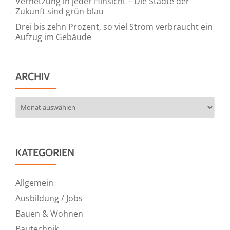
Vernetzung in jeder Hinsicht – Die Städte der
von
Zukunft sind grün-blau
KI
Drei bis zehn Prozent, so viel Strom verbraucht ein
Aufzug im Gebäude
ARCHIV
Archiv
KATEGORIEN
Allgemein
Ausbildung / Jobs
Bauen & Wohnen
Bautechnik