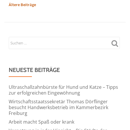
Führung
BEITRAGSNAVIGATION
Ältere Beiträge
im
Zeitalter
von
künstlicher
Intelligenz:
Die
neue
Praxisbroschüre
NEUESTE BEITRÄGE
des
ifaa
unterstützt
Ultraschallzahnbürste für Hund und Katze – Tipps
zur erfolgreichen Eingewöhnung
Führungskräfte
bei
Wirtschaftsstaatssekretär Thomas Dörflinger
besucht Handwerksbetrieb im Kammerbezirk
der
Freiburg
erfolgreichen
Arbeit macht Spaß oder krank
Einführung