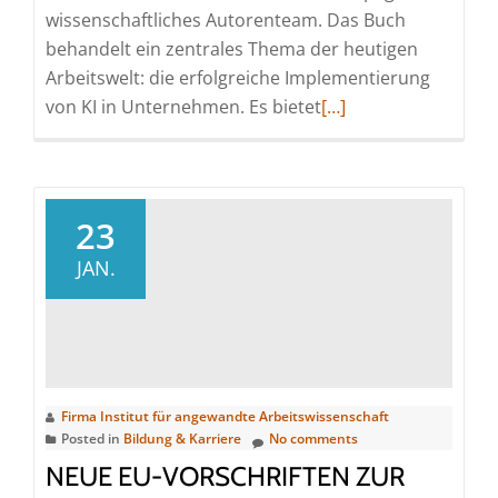
wissenschaftliches Autorenteam. Das Buch
behandelt ein zentrales Thema der heutigen
Arbeitswelt: die erfolgreiche Implementierung
Read
von KI in Unternehmen. Es bietet
[…]
more
about
Künstliche
Intelligenz
23
(KI)
JAN.
und
Arbeit:
Der
erste
Praxisguide
Firma Institut für angewandte Arbeitswissenschaft
für
Posted in
Bildung & Karriere
No comments
KMU
NEUE EU-VORSCHRIFTEN ZUR