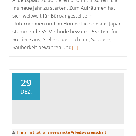
Arbeitsplatz zu sortieren und mit frischem Elan
ins neue Jahr zu starten. Zum Aufräumen hat
sich weltweit für Büroangestellte in
Unternehmen und im Homeoffice die aus Japan
stammende 5S-Methode bewährt. 5S steht für:
Sortiere aus, Stelle ordentlich hin, Säubere,
Read
Sauberkeit bewahren und
[…]
more
about
„Räum-
Deinen-
29
Schreibtisch-
DEZ.
auf-
Tag“:
Mit
5S
in
Firma Institut für angewandte Arbeitswissenschaft
fünf