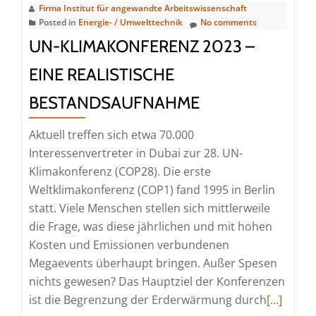
Firma Institut für angewandte Arbeitswissenschaft
stellt
Posted in
Energie- / Umwelttechnik
No comments
neues
UN-KLIMAKONFERENZ 2023 –
Planspiel
vor:
EINE REALISTISCHE
„Die
BESTANDSAUFNAHME
Potenziale
hybrider,
Aktuell treffen sich etwa 70.000
datengetrieben
Interessenvertreter in Dubai zur 28. UN-
Geschäftsmode
Klimakonferenz (COP28). Die erste
spielerisch
Weltklimakonferenz (COP1) fand 1995 in Berlin
erleben“
statt. Viele Menschen stellen sich mittlerweile
die Frage, was diese jährlichen und mit hohen
Kosten und Emissionen verbundenen
Megaevents überhaupt bringen. Außer Spesen
nichts gewesen? Das Hauptziel der Konferenzen
Read
ist die Begrenzung der Erderwärmung durch
[…]