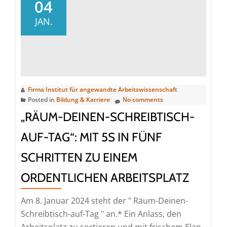
Studie
04
zeigt:
JAN.
Geld
macht
doch
glücklich
–
Firma Institut für angewandte Arbeitswissenschaft
die
Posted in
Bildung & Karriere
No comments
marktgerechte
„RÄUM-DEINEN-SCHREIBTISCH-
Vergütung
steht
AUF-TAG“: MIT 5S IN FÜNF
bei
SCHRITTEN ZU EINEM
den
Beschäftigungswünschen
ORDENTLICHEN ARBEITSPLATZ
hoch
im
Am 8. Januar 2024 steht der " Räum-Deinen-
Kurs
Schreibtisch-auf-Tag " an.* Ein Anlass, den