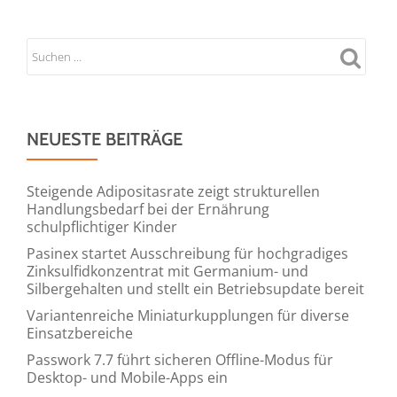
Neue
Initiative
der
Ex-
Handballprofis
Uli
NEUESTE BEITRÄGE
und
Michael
Steigende Adipositasrate zeigt strukturellen
Roth
Handlungsbedarf bei der Ernährung
schulpflichtiger Kinder
mit
Prof.
Pasinex startet Ausschreibung für hochgradiges
Zinksulfidkonzentrat mit Germanium- und
Dr.
Silbergehalten und stellt ein Betriebsupdate bereit
Tillmann
Variantenreiche Miniaturkupplungen für diverse
Loch
Einsatzbereiche
Passwork 7.7 führt sicheren Offline-Modus für
Desktop- und Mobile-Apps ein