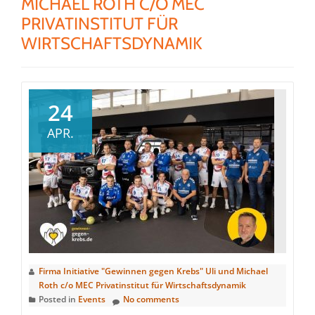
MICHAEL ROTH C/O MEC
PRIVATINSTITUT FÜR
WIRTSCHAFTSDYNAMIK
24
APR.
Firma Initiative "Gewinnen gegen Krebs" Uli und Michael
Roth c/o MEC Privatinstitut für Wirtschaftsdynamik
Posted in
Events
No comments