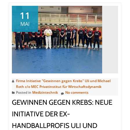
Gewinne
gegen
11
Krebs
MAI
–
Die
Handball
Michael
und
Uli
Roth
sowie
Firma Initiative "Gewinnen gegen Krebs" Uli und Michael
Tillmann
Roth c/o MEC Privatinstitut für Wirtschaftsdynamik
Posted in
Medizintechnik
No comments
Loch
GEWINNEN GEGEN KREBS: NEUE
gründen
Initiative
INITIATIVE DER EX-
HANDBALLPROFIS ULI UND