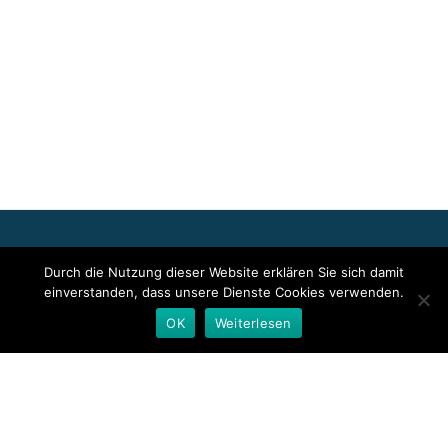
Für die oben stehenden Pressemitteilungen, das angezeigte
Durch die Nutzung dieser Website erklären Sie sich damit
Event bzw. das Stellenangebot sowie für das angezeigte Bild- und
einverstanden, dass unsere Dienste Cookies verwenden.
Tonmaterial ist allein der jeweils angegebene Herausgeber
verantwortlich. Dieser ist in der Regel auch Urheber der
OK
Weiterlesen
Pressetexte sowie der angehängten Bild-, Ton- und
Informationsmaterialien. Die Nutzung von hier veröffentlichten
Informationen zur Eigeninformation und redaktionellen
Weiterverarbeitung ist in der Regel kostenfrei. Bitte klären Sie vor
einer Weiterverwendung urheberrechtliche Fragen mit dem
angegebenen Herausgeber.