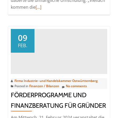
dauerte die umfängliche Umschulung. „Vielfach
Read
kommen die
[…]
more
about
Gute
Ergebnisse
09
bei
FEB.
Qualifizierungskurs
Firma Industrie- und Handelskammer Ostwürttemberg
Posted in
Finanzen / Bilanzen
No comments
FÖRDERPROGRAMME UND
FINANZBERATUNG FÜR GRÜNDER
Am Mittwoch, 21. Februar 2024 veranstaltet die