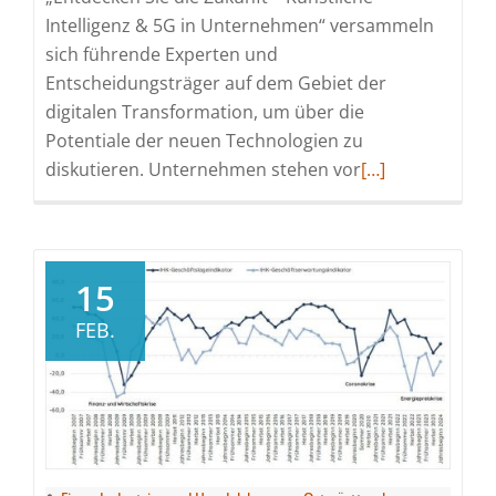
Intelligenz & 5G in Unternehmen“ versammeln
sich führende Experten und
Entscheidungsträger auf dem Gebiet der
digitalen Transformation, um über die
Potentiale der neuen Technologien zu
Read
diskutieren. Unternehmen stehen vor
[…]
more
about
Aufbruch
in
15
die
FEB.
Zukunft