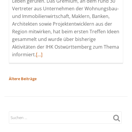
Leben gerufen. Das Gremium, an dem rund 30
Vertreter aus Unternehmen der Wohnungsbau-
und Immobilienwirtschaft, Maklern, Banken,
Architekten sowie Projektentwicklern aus der
Region mitwirken, hat beim ersten Treffen Ideen
gesammelt und wurde über bisherige
Aktivitäten der IHK Ostwürttemberg zum Thema
Read
informiert.
[…]
more
about
IHK
BEITRAGSNAVIGATION
Ältere Beiträge
Ostwürttemberg
hat
Federführung
beim
Thema
Wohnungsbau
und