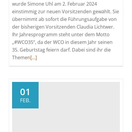
wurde Simone Uhl am 2. Februar 2024
einstimmig zur neuen Vorsitzenden gewählt. Sie
übernimmt ab sofort die Führungsaufgabe von
der bisherigen Vorsitzenden Claudia Lichtwer.
Ihr Jahresprogramm steht unter dem Motto
„#WCO35“, da der WCO in diesem Jahr seinen
35. Geburtstag feiern darf. Dabei sind ihr die
Read
Themen
[…]
more
about
Wirtschaftsclub
Ostwürttemberg
01
wählt
FEB.
neue
Spitze