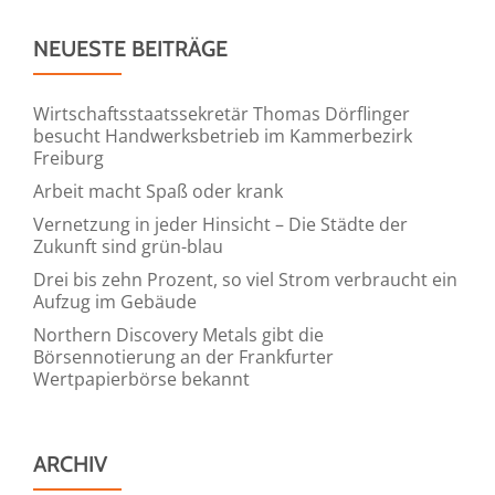
Immobilienwirtschaft
NEUESTE BEITRÄGE
in
Baden-
Württemberg
Wirtschaftsstaatssekretär Thomas Dörflinger
besucht Handwerksbetrieb im Kammerbezirk
übernommen
Freiburg
und
Arbeit macht Spaß oder krank
Expertenkreis
Vernetzung in jeder Hinsicht – Die Städte der
etabliert
Zukunft sind grün-blau
Drei bis zehn Prozent, so viel Strom verbraucht ein
Aufzug im Gebäude
Northern Discovery Metals gibt die
Börsennotierung an der Frankfurter
Wertpapierbörse bekannt
ARCHIV