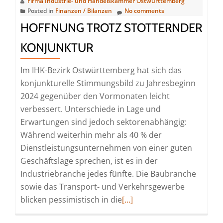
Firma Industrie- und Handelskammer Ostwürttemberg
Posted in
Finanzen / Bilanzen
No comments
HOFFNUNG TROTZ STOTTERNDER
KONJUNKTUR
Im IHK-Bezirk Ostwürttemberg hat sich das
konjunkturelle Stimmungsbild zu Jahresbeginn
2024 gegenüber den Vormonaten leicht
verbessert. Unterschiede in Lage und
Erwartungen sind jedoch sektorenabhängig:
Während weiterhin mehr als 40 % der
Dienstleistungsunternehmen von einer guten
Geschäftslage sprechen, ist es in der
Industriebranche jedes fünfte. Die Baubranche
sowie das Transport- und Verkehrsgewerbe
Read
blicken pessimistisch in die
[…]
more