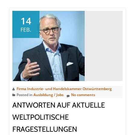
about
Hoffnung
trotz
14
stotternder
FEB.
Konjunktur
Firma Industrie- und Handelskammer Ostwürttemberg
Posted in
Ausbildung / Jobs
No comments
ANTWORTEN AUF AKTUELLE
WELTPOLITISCHE
FRAGESTELLUNGEN