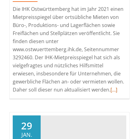
Die IHK Ostwürttemberg hat im Jahr 2021 einen
Mietpreisspiegel über ortsübliche Mieten von
Büro-, Produktions- und Lagerflächen sowie
Freiflächen und Stellplätzen veröffentlicht. Sie
finden diesen unter
www.ostwuerttemberg.ihk.de, Seitennummer
3292460. Der IHK-Mietpreisspiegel hat sich als
vielgefragtes und nützliches Hilfsmittel
erwiesen, insbesondere für Unternehmen, die
gewerbliche Flächen an- oder vermieten wollen.
Read
Daher soll dieser nun aktualisiert werden.
[…]
more
about
Aktualisieru
des
29
Mietpreissp
JAN.
für