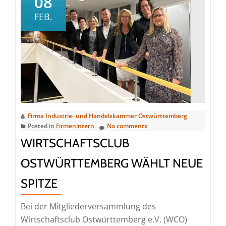
08
Finanzberatung
FEB.
für
Gründer
Firma Industrie- und Handelskammer Ostwürttemberg
Posted in
Firmenintern
No comments
WIRTSCHAFTSCLUB
OSTWÜRTTEMBERG WÄHLT NEUE
SPITZE
Bei der Mitgliederversammlung des
Wirtschaftsclub Ostwürttemberg e.V. (WCO)