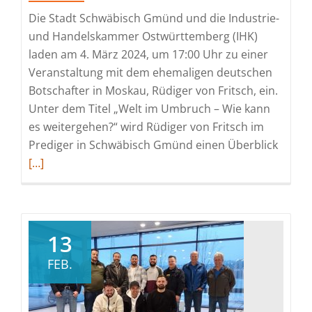
Die Stadt Schwäbisch Gmünd und die Industrie-
und Handelskammer Ostwürttemberg (IHK)
laden am 4. März 2024, um 17:00 Uhr zu einer
Veranstaltung mit dem ehemaligen deutschen
Botschafter in Moskau, Rüdiger von Fritsch, ein.
Unter dem Titel „Welt im Umbruch – Wie kann
es weitergehen?“ wird Rüdiger von Fritsch im
Read
Prediger in Schwäbisch Gmünd einen Überblick
more
[…]
about
Antwo
auf
aktuel
13
weltpo
FEB.
Frages