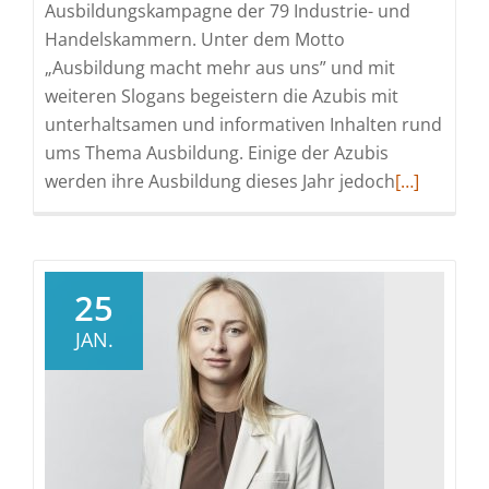
Ausbildungskampagne der 79 Industrie- und
Handelskammern. Unter dem Motto
„Ausbildung macht mehr aus uns” und mit
weiteren Slogans begeistern die Azubis mit
unterhaltsamen und informativen Inhalten rund
ums Thema Ausbildung. Einige der Azubis
Read
werden ihre Ausbildung dieses Jahr jedoch
[…]
more
about
Casting-
Aufruf
25
zur
JAN.
Azubikamp
Jetzt
#KÖNNENL
der
Industrie-