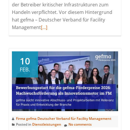
der Betreiber kritischer Infrastrukturen zum
Handeln verpflichtet. Vor diesem Hintergrund
hat gefma – Deutscher Verband für Facility
Read
Management
[…]
more
about
gefma
veröffentlicht
10
White
FEB.
Paper
zum
KRITIS-
Dachgesetz
für
das
Gesundheitswesen
Firma gefma Deutscher Verband für Facility Management
Posted in
Dienstleistungen
No comments