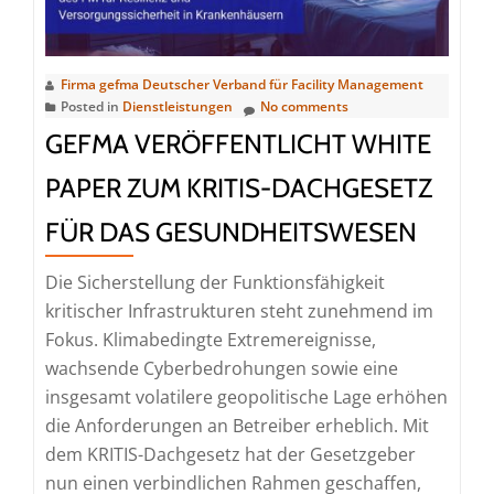
Intelligenz
im
Immobilien-
Firma gefma Deutscher Verband für Facility Management
Posted in
Dienstleistungen
No comments
und
Facility
GEFMA VERÖFFENTLICHT WHITE
Management
PAPER ZUM KRITIS-DACHGESETZ
FÜR DAS GESUNDHEITSWESEN
Die Sicherstellung der Funktionsfähigkeit
kritischer Infrastrukturen steht zunehmend im
Fokus. Klimabedingte Extremereignisse,
wachsende Cyberbedrohungen sowie eine
insgesamt volatilere geopolitische Lage erhöhen
die Anforderungen an Betreiber erheblich. Mit
dem KRITIS-Dachgesetz hat der Gesetzgeber
nun einen verbindlichen Rahmen geschaffen,