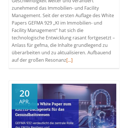
Geschwindigkeit weiter und verändert
zunehmend das Immobilien- und Facility
Management. Seit der ersten Auflage des White
Papers GEFMA 929 „KI im Immobilien- und
Facility Management“ hat sich die
technologische Entwicklung rasant fortgesetzt –
Anlass für gefma, die Inhalte grundlegend zu
überarbeiten und zu aktualisieren. Aufbauend
Read
auf der großen Resonanz
[…]
more
about
gefma
veröffentlicht
20
aktualisiertes
APR.
White
Paper
zu
Künstlicher