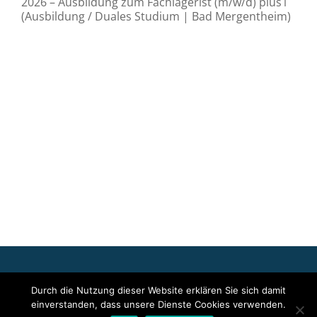
2026 – Ausbildung zum Fachlagerist (m/w/d) plus1
(Ausbildung / Duales Studium | Bad Mergentheim)
Für die oben stehenden Pressemitteilungen, das angezeigte
Durch die Nutzung dieser Website erklären Sie sich damit
Event bzw. das Stellenangebot sowie für das angezeigte Bild- und
einverstanden, dass unsere Dienste Cookies verwenden.
Tonmaterial ist allein der jeweils angegebene Herausgeber