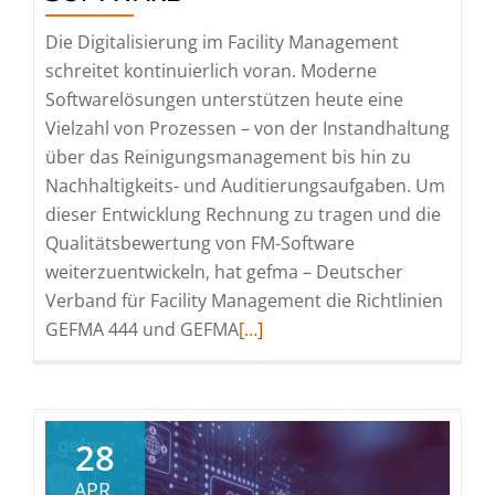
Die Digitalisierung im Facility Management
schreitet kontinuierlich voran. Moderne
Softwarelösungen unterstützen heute eine
Vielzahl von Prozessen – von der Instandhaltung
über das Reinigungsmanagement bis hin zu
Nachhaltigkeits- und Auditierungsaufgaben. Um
dieser Entwicklung Rechnung zu tragen und die
Qualitätsbewertung von FM-Software
weiterzuentwickeln, hat gefma – Deutscher
Verband für Facility Management die Richtlinien
Read
GEFMA 444 und GEFMA
[…]
more
about
Aktualisierte
Richtlinien
28
GEFMA
APR.