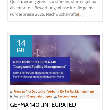
Qualifizierung gezielt zu stärken, startet gefma
ab sofort die Bewerbungsphase für die gefma-
Read
Förderpreise 2026. Nachwuchskräfte
[…]
more
about
Bewerbungsstart
für
14
die
JAN.
gefma-
Förderpreise
2026:
Nachwuchsförde
als
Innovationsmoto
im
Firma gefma Deutscher Verband für Facility Management
Posted in
Dienstleistungen
No comments
Facility
Management
GEFMA 140 „INTEGRATED