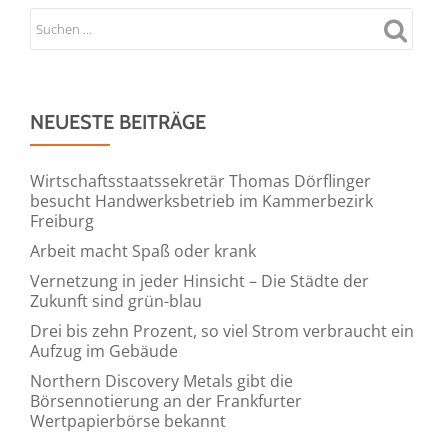
zeigt,
wie
Dienstleister,
Sicherheitsverantwortliche
NEUESTE BEITRÄGE
und
Entscheider
Verantwortung
Wirtschaftsstaatssekretär Thomas Dörflinger
besucht Handwerksbetrieb im Kammerbezirk
übernehmen
Freiburg
können
Arbeit macht Spaß oder krank
Vernetzung in jeder Hinsicht – Die Städte der
Zukunft sind grün-blau
Drei bis zehn Prozent, so viel Strom verbraucht ein
Aufzug im Gebäude
Northern Discovery Metals gibt die
Börsennotierung an der Frankfurter
Wertpapierbörse bekannt