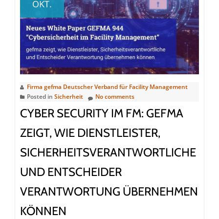
OKT.
KPI-
Tool
schafft
Orientierung
und
Prüfungssicherhe
für
Firma gefma Deutscher Verband für Facility Management
Posted in
Sicherheit
No comments
nachhaltiges
Gebäudemanage
CYBER SECURITY IM FM: GEFMA
ZEIGT, WIE DIENSTLEISTER,
SICHERHEITSVERANTWORTLICHE
UND ENTSCHEIDER
VERANTWORTUNG ÜBERNEHMEN
KÖNNEN