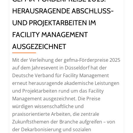
und
HERAUSRAGENDE ABSCHLUSS-
Risiken
sowie
UND PROJEKTARBEITEN IM
zu
FACILITY MANAGEMENT
aktuellen
Entwicklungen
AUSGEZEICHNET
wie
ESG
Mit der Verleihung der gefma-Förderpreise 2025
und
auf dem Jahresevent in Düsseldorf hat der
KI
Deutsche Verband für Facility Management
erneut herausragende akademische Leistungen
und Projektarbeiten rund um das Facility
Management ausgezeichnet. Die Preise
würdigen wissenschaftliche und
praxisorientierte Arbeiten, die zentrale
Zukunftsthemen der Branche aufgreifen – von
der Dekarbonisierung und sozialen