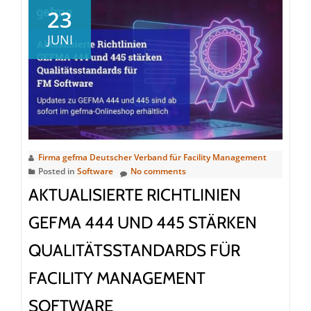
gefma
23
White
JUNI
Paper
unterstützt
Immobilienwir
beim
Thema
Klimaanpass
Firma gefma Deutscher Verband für Facility Management
Posted in
Software
No comments
AKTUALISIERTE RICHTLINIEN
GEFMA 444 UND 445 STÄRKEN
QUALITÄTSSTANDARDS FÜR
FACILITY MANAGEMENT
SOFTWARE