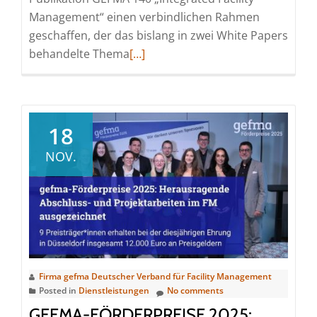
Management“ einen verbindlichen Rahmen
geschaffen, der das bislang in zwei White Papers
Read
behandelte Thema
[…]
more
about
GEFMA
140
18
„Integrated
NOV.
Facility
Management“
schafft
Klarheit
zu
IFM-
Modellen,
Firma gefma Deutscher Verband für Facility Management
Posted in
Dienstleistungen
No comments
deren
Chancen
GEFMA-FÖRDERPREISE 2025: