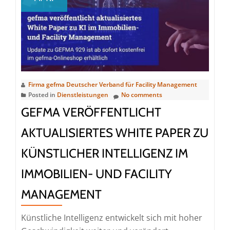
444
und
445
stärken
Qualitätsstandards
für
Facility
Firma gefma Deutscher Verband für Facility Management
Posted in
Dienstleistungen
No comments
Management
Software
GEFMA VERÖFFENTLICHT
AKTUALISIERTES WHITE PAPER ZU
KÜNSTLICHER INTELLIGENZ IM
IMMOBILIEN- UND FACILITY
MANAGEMENT
Künstliche Intelligenz entwickelt sich mit hoher