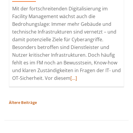
Mit der fortschreitenden Digitalisierung im
Facility Management wächst auch die
Bedrohungslage: Immer mehr Gebäude und
technische Infrastrukturen sind vernetzt – und
damit potenzielle Ziele für Cyberangriffe.
Besonders betroffen sind Dienstleister und
Nutzer kritischer Infrastrukturen. Doch häufig
fehlt es im FM noch an Bewusstsein, Know-how
und klaren Zuständigkeiten in Fragen der IT- und
Read
OT-Sicherheit. Vor diesem
[…]
more
about
Cyber
BEITRAGSNAVIGATION
Ältere Beiträge
Security
im
FM:
gefma