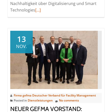
Nachhaltigkeit über Digitalisierung und Smart
Read
Technologies
[…]
more
about
gefma-
Förderpreise
13
2025:
NOV.
Herausragende
Abschluss-
und
Projektarbeiten
im
Facility
Management
ausgezeichnet
Firma gefma Deutscher Verband für Facility Management
Posted in
Dienstleistungen
No comments
NEUER GEFMA VORSTAND: