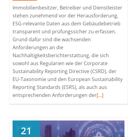
Immobilienbesitzer, Betreiber und Dienstleister
stehen zunehmend vor der Herausforderung,
ESG-relevante Daten aus dem Gebäudebetrieb
transparent und prüfungssicher zu erfassen.
Grund dafür sind die wachsenden
Anforderungen an die
Nachhaltigkeitsberichterstattung, die sich
sowohl aus Regularien wie der Corporate
Sustainability Reporting Directive (CSRD), der
EU-Taxonomie und den European Sustainability
Reporting Standards (ESRS), als auch aus
Read
entsprechenden Anforderungen der
[…]
more
about
Neues
gefma
21
ESG-