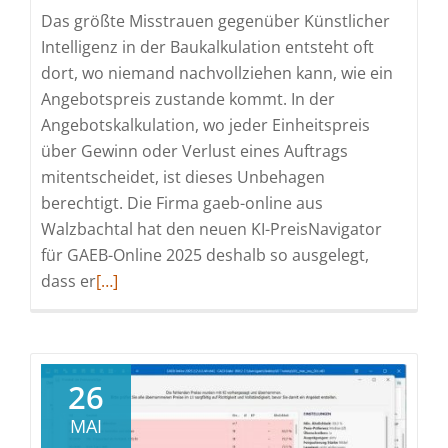
Das größte Misstrauen gegenüber Künstlicher
Intelligenz in der Baukalkulation entsteht oft
dort, wo niemand nachvollziehen kann, wie ein
Angebotspreis zustande kommt. In der
Angebotskalkulation, wo jeder Einheitspreis
über Gewinn oder Verlust eines Auftrags
mitentscheidet, ist dieses Unbehagen
berechtigt. Die Firma gaeb-online aus
Walzbachtal hat den neuen KI-PreisNavigator
für GAEB-Online 2025 deshalb so ausgelegt,
Read
dass er
[…]
more
about
GAEB-
Online
26
2025
MAI
erweitert