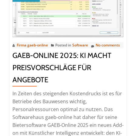
den
KI-
PreisNavigator
um
nachvollziehbare
Preisprotokolle
Firma gaeb-online
Posted in
Software
No comments
GAEB-ONLINE 2025: KI MACHT
PREISVORSCHLÄGE FÜR
ANGEBOTE
In Zeiten des steigenden Kostendrucks ist es für
Betriebe des Bauwesens wichtig,
Personalressourcen optimal zu nutzen. Das
Softwarehaus gaeb-online hat daher für seine
Bietersoftware GAEB-Online 2025 ein neues Add-
on mit Künstlicher Intelligenz entwickelt: den KI-