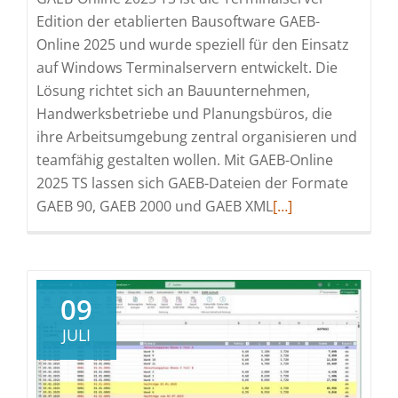
Edition der etablierten Bausoftware GAEB-
Online 2025 und wurde speziell für den Einsatz
auf Windows Terminalservern entwickelt. Die
Lösung richtet sich an Bauunternehmen,
Handwerksbetriebe und Planungsbüros, die
ihre Arbeitsumgebung zentral organisieren und
teamfähig gestalten wollen. Mit GAEB-Online
2025 TS lassen sich GAEB-Dateien der Formate
Read
GAEB 90, GAEB 2000 und GAEB XML
[…]
more
about
GAEB-
Online
09
2025
JULI
TS
–
GAEB-