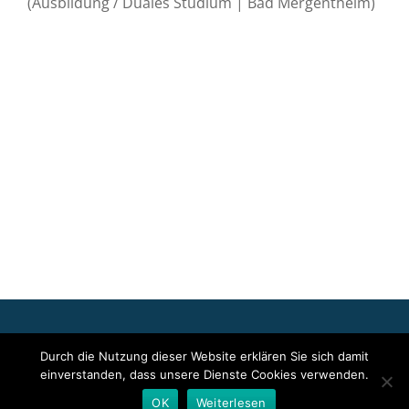
(Ausbildung / Duales Studium | Bad Mergentheim)
Für die oben stehenden Pressemitteilungen, das angezeigte
Durch die Nutzung dieser Website erklären Sie sich damit
Event bzw. das Stellenangebot sowie für das angezeigte Bild- und
einverstanden, dass unsere Dienste Cookies verwenden.
Tonmaterial ist allein der jeweils angegebene Herausgeber
verantwortlich. Dieser ist in der Regel auch Urheber der
OK
Weiterlesen