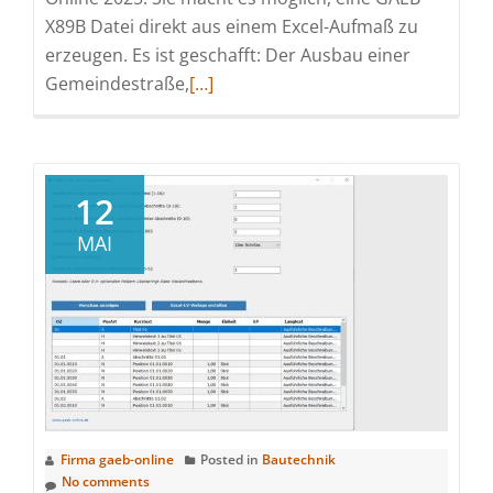
X89B Datei direkt aus einem Excel-Aufmaß zu
erzeugen. Es ist geschafft: Der Ausbau einer
Read
Gemeindestraße,
[…]
more
about
Digitales
Bauwesen:
12
Neue
MAI
GAEB-
Software
für
schnelle
und
sichere
Rechnungsstellung
Firma gaeb-online
Posted in
Bautechnik
No comments