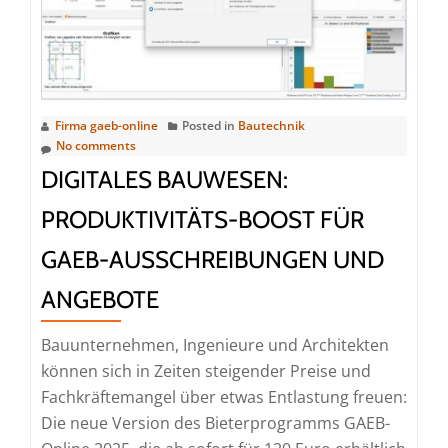
Angebote
kalkulieren
leicht
gemacht
Firma gaeb-online
Posted in
Bautechnik
No comments
DIGITALES BAUWESEN:
PRODUKTIVITÄTS-BOOST FÜR
GAEB-AUSSCHREIBUNGEN UND
ANGEBOTE
Bauunternehmen, Ingenieure und Architekten
können sich in Zeiten steigender Preise und
Fachkräftemangel über etwas Entlastung freuen:
Die neue Version des Bieterprogramms GAEB-