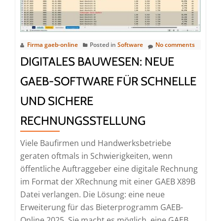
Bearbeitung
auf
Windows
Firma gaeb-online
Posted in
Software
No comments
Terminalserver
DIGITALES BAUWESEN: NEUE
GAEB-SOFTWARE FÜR SCHNELLE
UND SICHERE
RECHNUNGSSTELLUNG
Viele Baufirmen und Handwerksbetriebe
geraten oftmals in Schwierigkeiten, wenn
öffentliche Auftraggeber eine digitale Rechnung
im Format der XRechnung mit einer GAEB X89B
Datei verlangen. Die Lösung: eine neue
Erweiterung für das Bieterprogramm GAEB-
Online 2025. Sie macht es möglich, eine GAEB