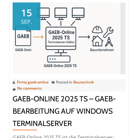
Unverzichtbar
statt
15
überholt:
SEP.
Die
wahre
Rolle
von
Excel
am
Bau
Firma gaeb-online
Posted in
Bautechnik
No comments
GAEB-ONLINE 2025 TS – GAEB-
BEARBEITUNG AUF WINDOWS
TERMINALSERVER
GAEB-Online 2025 TS ist die Terminalserver-