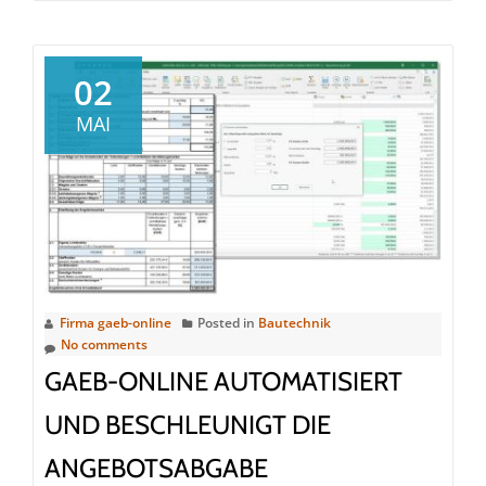
about
Bauhandwerk:
So
02
gelingt
MAI
mit
GAEB-
Online
2023
der
Umstieg
auf
Firma gaeb-online
Posted in
Bautechnik
die
No comments
E-
GAEB-ONLINE AUTOMATISIERT
Rechnung
UND BESCHLEUNIGT DIE
ANGEBOTSABGABE