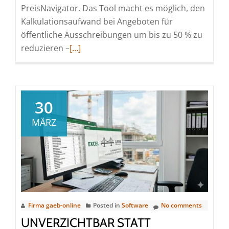
PreisNavigator. Das Tool macht es möglich, den
Kalkulationsaufwand bei Angeboten für
öffentliche Ausschreibungen um bis zu 50 % zu
Read
reduzieren –
[…]
more
about
GAEB-
Online
30
2025:
MÄRZ
KI
macht
Preisvorschläge
für
Angebote
Firma gaeb-online
Posted in
Software
No comments
UNVERZICHTBAR STATT