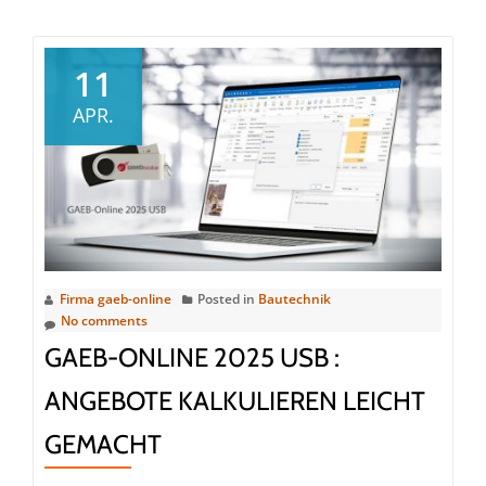
about
Kostenloser
Excel-
11
LV-
APR.
Generator:
Der
einfache
Weg
zum
GAEB-
LV
Firma gaeb-online
Posted in
Bautechnik
No comments
GAEB-ONLINE 2025 USB :
ANGEBOTE KALKULIEREN LEICHT
GEMACHT