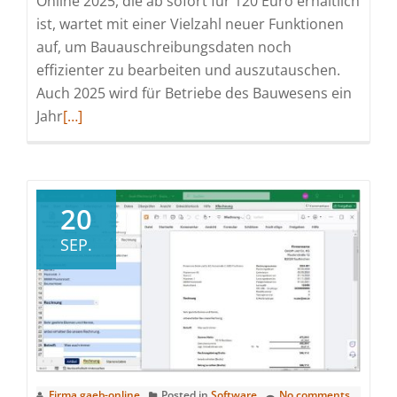
Online 2025, die ab sofort für 120 Euro erhältlich
ist, wartet mit einer Vielzahl neuer Funktionen
auf, um Bauauschreibungsdaten noch
effizienter zu bearbeiten und auszutauschen.
Auch 2025 wird für Betriebe des Bauwesens ein
Read
Jahr
[…]
more
about
Digitales
Bauwesen:
20
Produktivitäts-
SEP.
Boost
für
GAEB-
Ausschreibungen
und
Angebote
Firma gaeb-online
Posted in
Software
No comments