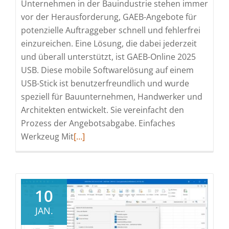
Unternehmen in der Bauindustrie stehen immer
vor der Herausforderung, GAEB-Angebote für
potenzielle Auftraggeber schnell und fehlerfrei
einzureichen. Eine Lösung, die dabei jederzeit
und überall unterstützt, ist GAEB-Online 2025
USB. Diese mobile Softwarelösung auf einem
USB-Stick ist benutzerfreundlich und wurde
speziell für Bauunternehmen, Handwerker und
Architekten entwickelt. Sie vereinfacht den
Prozess der Angebotsabgabe. Einfaches
Read
Werkzeug Mit
[…]
more
about
GAEB-
Online
10
2025
JAN.
USB
: