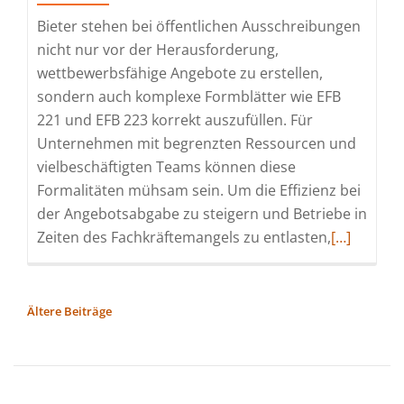
Bieter stehen bei öffentlichen Ausschreibungen
nicht nur vor der Herausforderung,
wettbewerbsfähige Angebote zu erstellen,
sondern auch komplexe Formblätter wie EFB
221 und EFB 223 korrekt auszufüllen. Für
Unternehmen mit begrenzten Ressourcen und
vielbeschäftigten Teams können diese
Formalitäten mühsam sein. Um die Effizienz bei
der Angebotsabgabe zu steigern und Betriebe in
Read
Zeiten des Fachkräftemangels zu entlasten,
[…]
more
about
GAEB-
BEITRAGSNAVIGATION
Ältere Beiträge
Online
automatisi
und
beschleuni