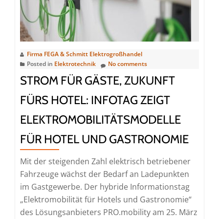
Musikbegegnungsstätte
„Haus
Marteau“
löst
Begeisterung
Firma FEGA & Schmitt Elektrogroßhandel
aus
Posted in
Elektrotechnik
No comments
STROM FÜR GÄSTE, ZUKUNFT
FÜRS HOTEL: INFOTAG ZEIGT
ELEKTROMOBILITÄTSMODELLE
FÜR HOTEL UND GASTRONOMIE
Mit der steigenden Zahl elektrisch betriebener
Fahrzeuge wächst der Bedarf an Ladepunkten
im Gastgewerbe. Der hybride Informationstag
„Elektromobilität für Hotels und Gastronomie“
des Lösungsanbieters PRO.mobility am 25. März