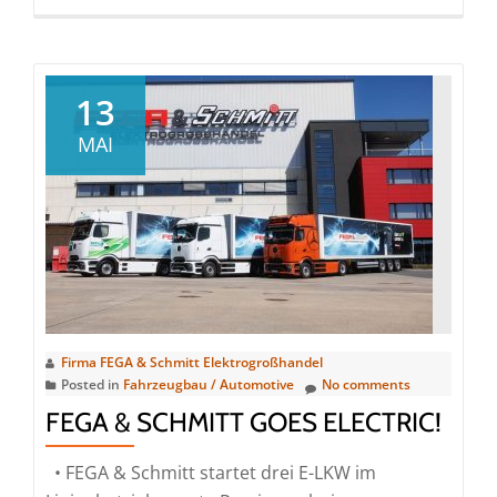
more
about
Umsatzplus
durch
13
Leistungsfähigkeit
MAI
Firma FEGA & Schmitt Elektrogroßhandel
Posted in
Fahrzeugbau / Automotive
No comments
FEGA & SCHMITT GOES ELECTRIC!
• FEGA & Schmitt startet drei E-LKW im