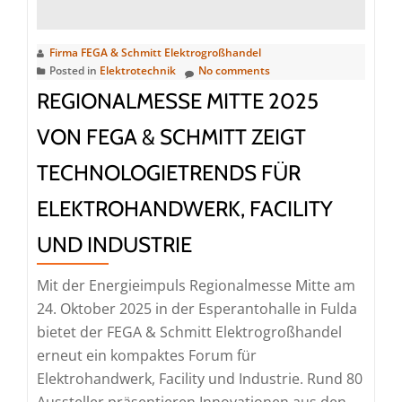
Schmitt
setzt
starke
Firma FEGA & Schmitt Elektrogroßhandel
Posted in
Elektrotechnik
No comments
Impulse
REGIONALMESSE MITTE 2025
für
Elektrohan
VON FEGA & SCHMITT ZEIGT
Facility
TECHNOLOGIETRENDS FÜR
und
Industrie
ELEKTROHANDWERK, FACILITY
UND INDUSTRIE
Mit der Energieimpuls Regionalmesse Mitte am
24. Oktober 2025 in der Esperantohalle in Fulda
bietet der FEGA & Schmitt Elektrogroßhandel
erneut ein kompaktes Forum für
Elektrohandwerk, Facility und Industrie. Rund 80
Aussteller präsentieren Innovationen aus den