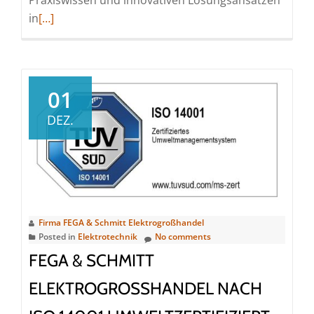
Read
in
[…]
more
about
PRO.mobility
Kompetenztag
01
2026:
DEZ.
Zukunft
Fuhrpark
&
Ladeinfrastruktur
Firma FEGA & Schmitt Elektrogroßhandel
Posted in
Elektrotechnik
No comments
FEGA & SCHMITT
ELEKTROGROSSHANDEL NACH I