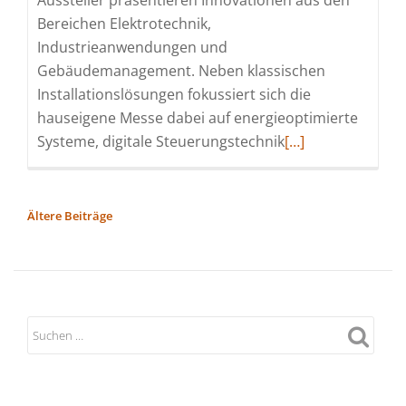
Bereichen Elektrotechnik,
Industrieanwendungen und
Gebäudemanagement. Neben klassischen
Installationslösungen fokussiert sich die
hauseigene Messe dabei auf energieoptimierte
Read
Systeme, digitale Steuerungstechnik
[…]
more
about
Regionalmesse
BEITRAGSNAVIGATION
Ältere Beiträge
Mitte
2025
von
FEGA
&
Schmitt
zeigt
Technologietrend