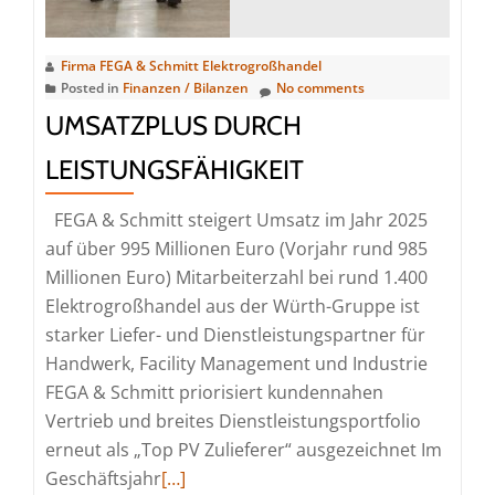
neues
Verwaltungsgebäude
von
Firma FEGA & Schmitt Elektrogroßhandel
FEGA
Posted in
Finanzen / Bilanzen
No comments
&
UMSATZPLUS DURCH
Schmitt
LEISTUNGSFÄHIGKEIT
ein
FEGA & Schmitt steigert Umsatz im Jahr 2025
auf über 995 Millionen Euro (Vorjahr rund 985
Millionen Euro) Mitarbeiterzahl bei rund 1.400
Elektrogroßhandel aus der Würth-Gruppe ist
starker Liefer- und Dienstleistungspartner für
Handwerk, Facility Management und Industrie
FEGA & Schmitt priorisiert kundennahen
Vertrieb und breites Dienstleistungsportfolio
erneut als „Top PV Zulieferer“ ausgezeichnet Im
Read
Geschäftsjahr
[…]