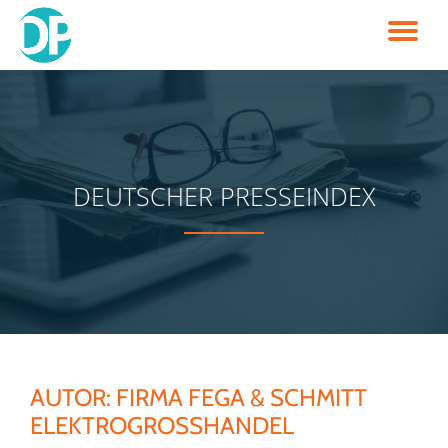
TO
Skip
to
NA
content
DEUTSCHER PRESSEINDEX
AUTOR:
FIRMA FEGA & SCHMITT
ELEKTROGROSSHANDEL