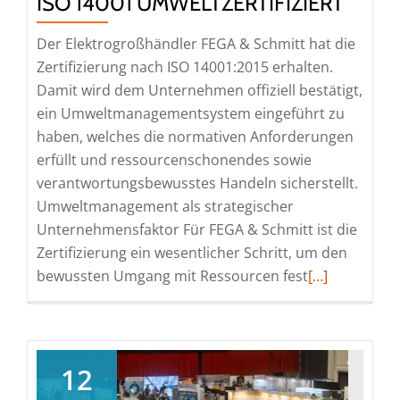
SO 14001 UMWELTZERTIFIZIERT
Der Elektrogroßhändler FEGA & Schmitt hat die
Zertifizierung nach ISO 14001:2015 erhalten.
Damit wird dem Unternehmen offiziell bestätigt,
ein Umweltmanagementsystem eingeführt zu
haben, welches die normativen Anforderungen
erfüllt und ressourcenschonendes sowie
verantwortungsbewusstes Handeln sicherstellt.
Umweltmanagement als strategischer
Unternehmensfaktor Für FEGA & Schmitt ist die
Zertifizierung ein wesentlicher Schritt, um den
Read
bewussten Umgang mit Ressourcen fest
[…]
more
about
FEGA
&
12
Schmitt