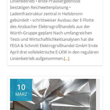
Linienbetrieb • erste Praxisergebnisse
bestätigen Reichweitenplanung •
Ladeinfrastruktur zentral in Heilsbronn
gebündelt • schrittweiser Ausbau der E-Flotte
des Ansbacher Elektrogroßhandels aus der
Würth-Gruppe geplant Nach umfangreichen
Tests und Wirtschaftlichkeitsanalysen hat die
FEGA & Schmitt Elektrogroßhandel GmbH Ende
April drei vollelektrische E-LKW in den regulären
Read
Linienbetrieb aufgenommen.
[…]
more
about
FEGA
&
10
Schmitt
MÄRZ
goes
electric!