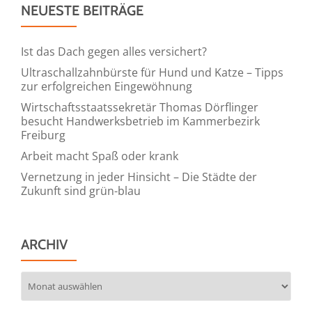
NEUESTE BEITRÄGE
für
Elektrohandwerk,
Facility
Ist das Dach gegen alles versichert?
und
Ultraschallzahnbürste für Hund und Katze – Tipps
Industrie
zur erfolgreichen Eingewöhnung
Wirtschaftsstaatssekretär Thomas Dörflinger
besucht Handwerksbetrieb im Kammerbezirk
Freiburg
Arbeit macht Spaß oder krank
Vernetzung in jeder Hinsicht – Die Städte der
Zukunft sind grün-blau
ARCHIV
Archiv