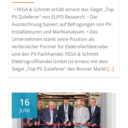
• FEGA & Schmitt erhält erneut das Siegel „Top
PV Zulieferer“ von EUPD Research. • Die
Auszeichnung basiert auf Befragungen von PV-
Installateuren und Marktanalysen. • Das
Unternehmen stärkt seine Position als
verlässlicher Partner für Elektrofachbetriebe
und den PV-Fachhandel. FEGA & Schmitt
Elektrogroßhandel GmbH ist erneut mit dem
Read
Siegel „Top PV Zulieferer“ des Bonner Markt-
[…]
more
about
FEGA
&
16
Schmitt
JUNI
bei
PV-