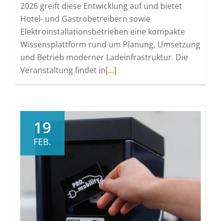
2026 greift diese Entwicklung auf und bietet
Hotel- und Gastrobetreibern sowie
Elektroinstallationsbetrieben eine kompakte
Wissensplattform rund um Planung, Umsetzung
und Betrieb moderner Ladeinfrastruktur. Die
Read
Veranstaltung findet in
[…]
more
about
Strom
für
19
Gäste,
FEB.
Zukunft
fürs
Hotel:
Infotag
zeigt
Elektromobilitätsmodelle