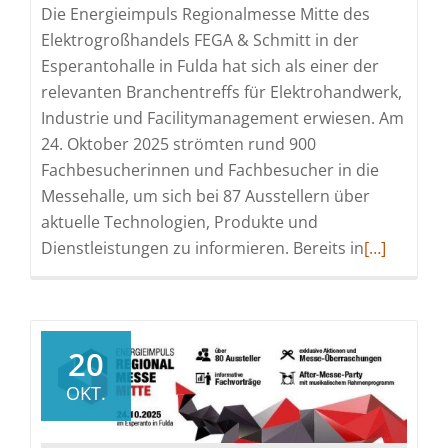
Die Energieimpuls Regionalmesse Mitte des
Elektrogroßhandels FEGA & Schmitt in der
Esperantohalle in Fulda hat sich als einer der
relevanten Branchentreffs für Elektrohandwerk,
Industrie und Facilitymanagement erwiesen. Am
24. Oktober 2025 strömten rund 900
Fachbesucherinnen und Fachbesucher in die
Messehalle, um sich bei 87 Ausstellern über
aktuelle Technologien, Produkte und
Read
Dienstleistungen zu informieren. Bereits in
[…]
more
about
Regionalm
Mitte
20
von
OKT.
FEGA
&