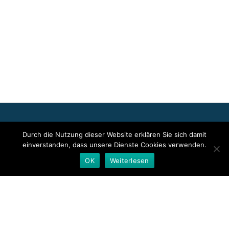
Für die oben stehenden Pressemitteilungen, das angezeigte
Durch die Nutzung dieser Website erklären Sie sich damit
Event bzw. das Stellenangebot sowie für das angezeigte Bild- und
einverstanden, dass unsere Dienste Cookies verwenden.
Tonmaterial ist allein der jeweils angegebene Herausgeber
verantwortlich. Dieser ist in der Regel auch Urheber der
OK
Weiterlesen
Pressetexte sowie der angehängten Bild-, Ton- und
Informationsmaterialien. Die Nutzung von hier veröffentlichten
Informationen zur Eigeninformation und redaktionellen
Weiterverarbeitung ist in der Regel kostenfrei. Bitte klären Sie vor
einer Weiterverwendung urheberrechtliche Fragen mit dem
angegebenen Herausgeber.