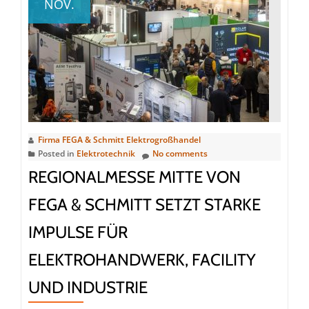
NOV.
Elektrogroßh
nach
ISO
14001
umweltzertifiz
Firma FEGA & Schmitt Elektrogroßhandel
Posted in
Elektrotechnik
No comments
REGIONALMESSE MITTE VON
FEGA & SCHMITT SETZT STARKE
IMPULSE FÜR
ELEKTROHANDWERK, FACILITY
UND INDUSTRIE