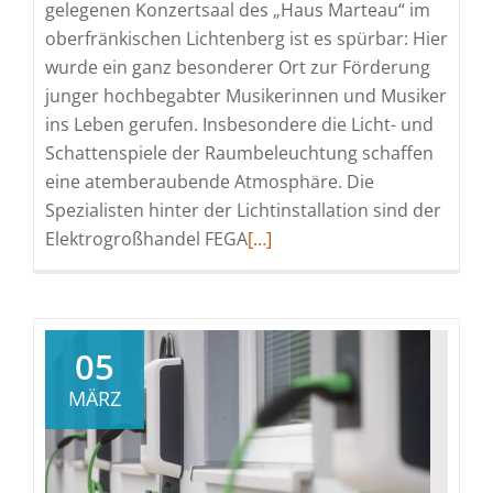
gelegenen Konzertsaal des „Haus Marteau“ im
oberfränkischen Lichtenberg ist es spürbar: Hier
wurde ein ganz besonderer Ort zur Förderung
junger hochbegabter Musikerinnen und Musiker
ins Leben gerufen. Insbesondere die Licht- und
Schattenspiele der Raumbeleuchtung schaffen
eine atemberaubende Atmosphäre. Die
Spezialisten hinter der Lichtinstallation sind der
Read
Elektrogroßhandel FEGA
[…]
more
about
Imposante
Lichtinstallation
05
im
MÄRZ
Konzertsaal
der
Internationalen