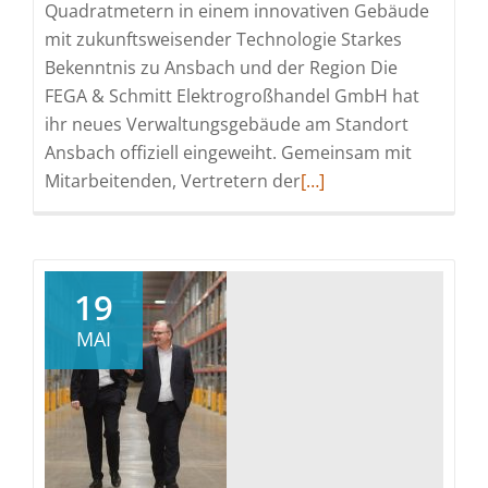
Quadratmetern in einem innovativen Gebäude
mit zukunftsweisender Technologie Starkes
Bekenntnis zu Ansbach und der Region Die
FEGA & Schmitt Elektrogroßhandel GmbH hat
ihr neues Verwaltungsgebäude am Standort
Ansbach offiziell eingeweiht. Gemeinsam mit
Read
Mitarbeitenden, Vertretern der
[…]
more
about
Prof.
Dr.
19
h.
MAI
c.
mult.
Reinhold
Würth
weiht