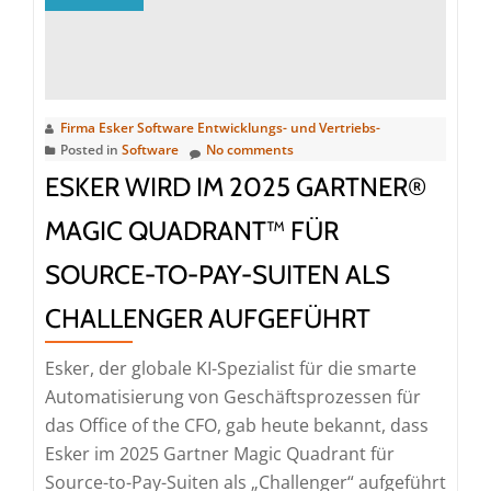
IDC
MarketScape:
European
Compliant
Firma Esker Software Entwicklungs- und Vertriebs-
e-
Posted in
Software
No comments
Invoicing
ESKER WIRD IM 2025 GARTNER®
2024
Vendor
MAGIC QUADRANT™ FÜR
Assessment
SOURCE-TO-PAY-SUITEN ALS
als
Leader
CHALLENGER AUFGEFÜHRT
aufgeführt
Esker, der globale KI-Spezialist für die smarte
Automatisierung von Geschäftsprozessen für
das Office of the CFO, gab heute bekannt, dass
Esker im 2025 Gartner Magic Quadrant für
Source-to-Pay-Suiten als „Challenger“ aufgeführt