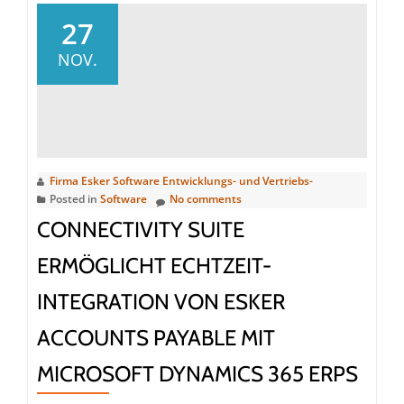
Reeve
27
in
NOV.
den
Vorstand
von
Esker
berufen
Firma Esker Software Entwicklungs- und Vertriebs-
Posted in
Software
No comments
CONNECTIVITY SUITE
ERMÖGLICHT ECHTZEIT-
INTEGRATION VON ESKER
ACCOUNTS PAYABLE MIT
MICROSOFT DYNAMICS 365 ERPS