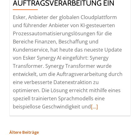
AUFTRAGSVERARBEITUNG EIN
Esker, Anbieter der globalen Cloudplattform
und führender Anbieter von KI-gesteuerten
Prozessautomatisierungslösungen für die
Bereiche Finanzen, Beschaffung und
Kundenservice, hat heute das neueste Update
von Esker Synergy AI eingeführt: Synergy
Transformer. Synergy Transformer wurde
entwickelt, um die Auftragsverarbeitung durch
eine verbesserte Datenextraktion zu
optimieren. Die Lösung erreicht mithilfe eines
speziell trainierten Sprachmodells eine
Read
beispiellose Geschwindigkeit und
[…]
more
about
Esker
BEITRAGSNAVIGATION
Ältere Beiträge
führt