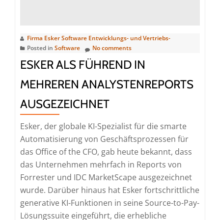
von
Esker
Accounts
Firma Esker Software Entwicklungs- und Vertriebs-
Payable
Posted in
Software
No comments
mit
ESKER ALS FÜHREND IN
Microsoft
Dynamics
MEHREREN ANALYSTENREPORTS
365
AUSGEZEICHNET
ERPs
Esker, der globale KI-Spezialist für die smarte
Automatisierung von Geschäftsprozessen für
das Office of the CFO, gab heute bekannt, dass
das Unternehmen mehrfach in Reports von
Forrester und IDC MarketScape ausgezeichnet
wurde. Darüber hinaus hat Esker fortschrittliche
generative KI-Funktionen in seine Source-to-Pay-
Lösungssuite eingeführt, die erhebliche