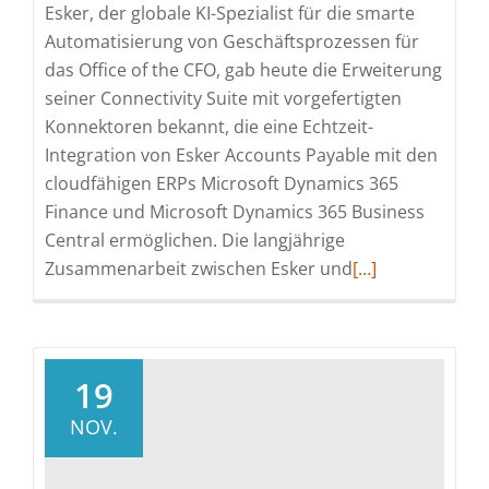
Esker, der globale KI-Spezialist für die smarte
Automatisierung von Geschäftsprozessen für
das Office of the CFO, gab heute die Erweiterung
seiner Connectivity Suite mit vorgefertigten
Konnektoren bekannt, die eine Echtzeit-
Integration von Esker Accounts Payable mit den
cloudfähigen ERPs Microsoft Dynamics 365
Finance und Microsoft Dynamics 365 Business
Central ermöglichen. Die langjährige
Read
Zusammenarbeit zwischen Esker und
[…]
more
about
Connectivity
Suite
19
ermöglicht
NOV.
Echtzeit-
Integration