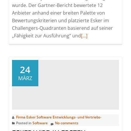
wurde. Der Gartner-Bericht bewertete 12
Anbieter anhand einer breiten Palette von
Bewertungskriterien und platzierte Esker im
Challengers-Quadranten basierend auf seiner
Read
„Fähigkeit zur Ausführung“ und
[…]
more
about
Esker
wird
24
im
MÄRZ
2025
Gartner®
Magic
Quadrant™
für
Firma Esker Software Entwicklungs- und Vertriebs-
Source-
Posted in
Software
No comments
to-