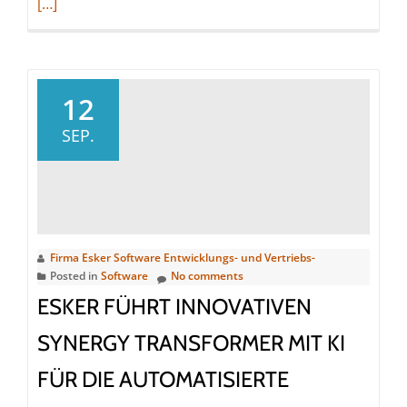
more
[…]
about
Esker-
Halbjah
2024
12
SEP.
Firma Esker Software Entwicklungs- und Vertriebs-
Posted in
Software
No comments
ESKER FÜHRT INNOVATIVEN
SYNERGY TRANSFORMER MIT KI
FÜR DIE AUTOMATISIERTE