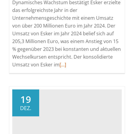
Dynamisches Wachstum bestätigt Esker erzielte
das erfolgreichste Jahr in der
Unternehmensgeschichte mit einem Umsatz
von über 200 Millionen Euro im Jahr 2024. Der
Umsatz von Esker im Jahr 2024 belief sich auf
205,3 Millionen Euro, was einem Anstieg von 15
% gegenüber 2023 bei konstanten und aktuellen
Wechselkursen entspricht. Der konsolidierte
Read
Umsatz von Esker im
[…]
more
about
Eskers
Vertriebsaktivität
19
im
DEZ.
vierten
Quartal
2024