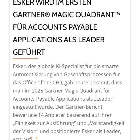
ESKER WIRD IM ERSTEN
Pay-
Suiten
GARTNER® MAGIC QUADRANT™
als
FÜR ACCOUNTS PAYABLE
Challenger
aufgeführt
APPLICATIONS ALS LEADER
GEFÜHRT
Esker, der globale KI-Spezialist für die smarte
Automatisierung von Geschäftsprozessen für
das Office of the CFO, gab heute bekannt, dass
man im 2025 Gartner Magic Quadrant für
Accounts-Payable Applications als „Leader“
eingestuft wurde. Der Gartner-Bericht
bewertete 14 Anbieter basierend auf ihrer
„Fähigkeit zur Ausführung“ und „Vollständigkeit
der Vision“ und positionierte Esker als Leader,
Read
was auf
[…]