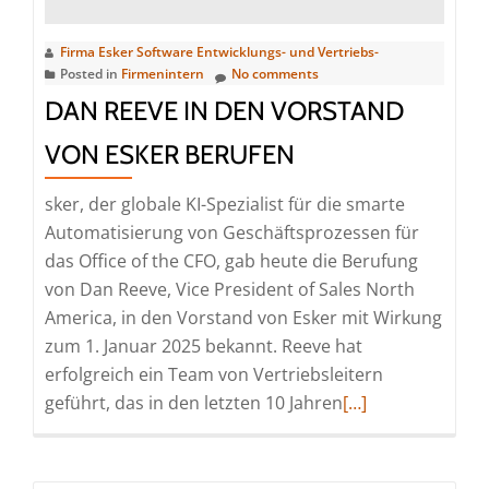
Firma Esker Software Entwicklungs- und Vertriebs-
Posted in
Firmenintern
No comments
DAN REEVE IN DEN VORSTAND
VON ESKER BERUFEN
sker, der globale KI-Spezialist für die smarte
Automatisierung von Geschäftsprozessen für
das Office of the CFO, gab heute die Berufung
von Dan Reeve, Vice President of Sales North
America, in den Vorstand von Esker mit Wirkung
zum 1. Januar 2025 bekannt. Reeve hat
erfolgreich ein Team von Vertriebsleitern
Read
geführt, das in den letzten 10 Jahren
[…]
more
about
Dan