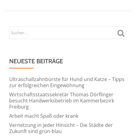
innovativen
Synergy
Transformer
mit
KI
für
die
NEUESTE BEITRÄGE
automatisierte
Auftragsverarbeitun
ein
Ultraschallzahnbürste für Hund und Katze – Tipps
zur erfolgreichen Eingewöhnung
Wirtschaftsstaatssekretär Thomas Dörflinger
besucht Handwerksbetrieb im Kammerbezirk
Freiburg
Arbeit macht Spaß oder krank
Vernetzung in jeder Hinsicht – Die Städte der
Zukunft sind grün-blau