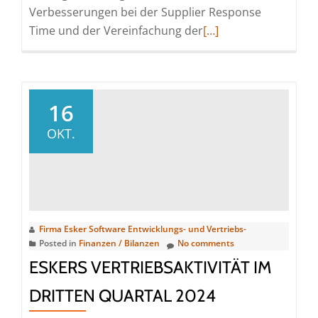
Verbesserungen bei der Supplier Response
Read
Time und der Vereinfachung der
[…]
more
about
Esker
als
16
führend
OKT.
in
mehreren
Analystenreports
ausgezeichnet
Firma Esker Software Entwicklungs- und Vertriebs-
Posted in
Finanzen / Bilanzen
No comments
ESKERS VERTRIEBSAKTIVITÄT IM
DRITTEN QUARTAL 2024