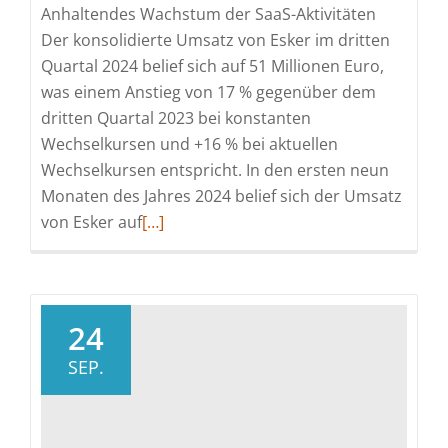
Anhaltendes Wachstum der SaaS-Aktivitäten
Der konsolidierte Umsatz von Esker im dritten
Quartal 2024 belief sich auf 51 Millionen Euro,
was einem Anstieg von 17 % gegenüber dem
dritten Quartal 2023 bei konstanten
Wechselkursen und +16 % bei aktuellen
Wechselkursen entspricht. In den ersten neun
Monaten des Jahres 2024 belief sich der Umsatz
Read
von Esker auf
[…]
more
about
Eskers
Vertriebsaktivität
24
im
SEP.
dritten
Quartal
2024