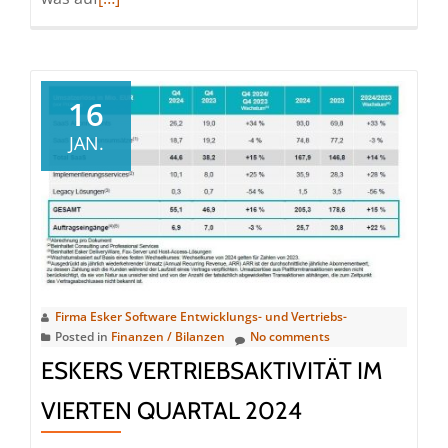
more
about
Esker
wird
16
im
JAN.
ersten
Gartner®
Magic
Quadrant™
für
Accounts
Payable
Firma Esker Software Entwicklungs- und Vertriebs-
Applications
Posted in
Finanzen / Bilanzen
No comments
als
ESKERS VERTRIEBSAKTIVITÄT IM
Leader
VIERTEN QUARTAL 2024
geführt