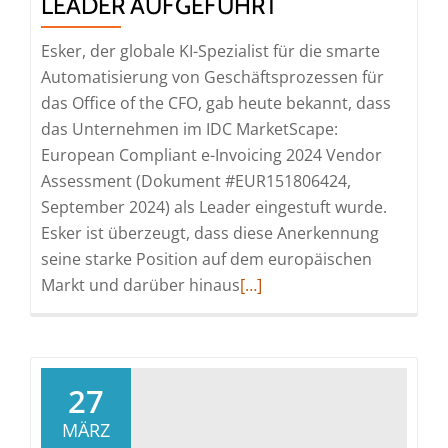
LEADER AUFGEFÜHRT
Esker, der globale KI-Spezialist für die smarte
Automatisierung von Geschäftsprozessen für
das Office of the CFO, gab heute bekannt, dass
das Unternehmen im IDC MarketScape:
European Compliant e-Invoicing 2024 Vendor
Assessment (Dokument #EUR151806424,
September 2024) als Leader eingestuft wurde.
Esker ist überzeugt, dass diese Anerkennung
seine starke Position auf dem europäischen
Read
Markt und darüber hinaus
[…]
more
about
Esker
wird
27
im
MÄRZ
ersten