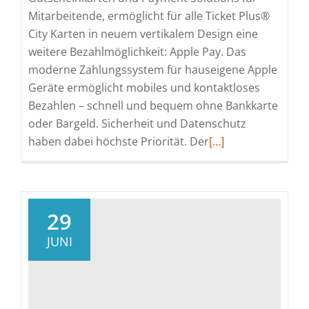
Mitarbeitende, ermöglicht für alle Ticket Plus®
City Karten in neuem vertikalem Design eine
weitere Bezahlmöglichkeit: Apple Pay. Das
moderne Zahlungssystem für hauseigene Apple
Geräte ermöglicht mobiles und kontaktloses
Bezahlen – schnell und bequem ohne Bankkarte
oder Bargeld. Sicherheit und Datenschutz
Read
haben dabei höchste Priorität. Der
[…]
more
about
Einfach
und
29
sicher
JUNI
bezahlen:
Edenred
führt
Apple