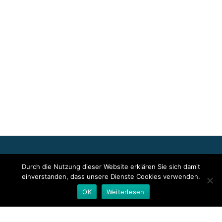
Für die oben stehenden Pressemitteilungen, das angezeigte
Durch die Nutzung dieser Website erklären Sie sich damit
Event bzw. das Stellenangebot sowie für das angezeigte Bild- und
einverstanden, dass unsere Dienste Cookies verwenden.
Tonmaterial ist allein der jeweils angegebene Herausgeber
verantwortlich. Dieser ist in der Regel auch Urheber der
OK
Weiterlesen
Pressetexte sowie der angehängten Bild-, Ton- und
Informationsmaterialien. Die Nutzung von hier veröffentlichten
Informationen zur Eigeninformation und redaktionellen