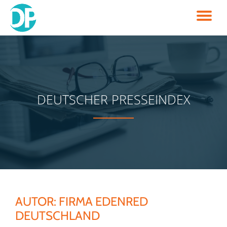
TO
Skip
to
NA
content
DEUTSCHER PRESSEINDEX
AUTOR:
FIRMA EDENRED
DEUTSCHLAND