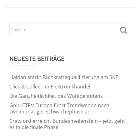
kontaktlos
und
sicher:
Edenred
startet
Google
Pay™
für
NEUESTE BEITRÄGE
Ticket
Plus®
Haitian stärkt Fachkräftequalifizierung am SKZ
City
Click & Collect im Elektronikhandel
Die Ganzheitlichkeit des Wohlbefindens
Gold-ETFs: Europa führt Trendwende nach
zweimonatiger Schwächephase an
Crawford erreicht Bundesmeilenstein – jetzt geht
es in die finale Phase!