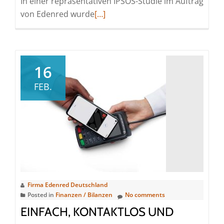
In einer repräsentativen IPSOS-Studie im Auftrag
Read
von Edenred wurde
[…]
more
about
Studie
zeigt:
16
Unternehmen
FEB.
lassen
beim
50-
Euro-
Sachbezug
Potenzial
liegen
Firma Edenred Deutschland
Posted in
Finanzen / Bilanzen
No comments
EINFACH, KONTAKTLOS UND