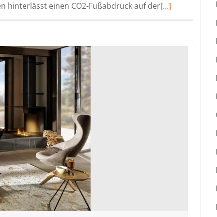
Read
 hinterlässt einen CO2-Fußabdruck auf der
[…]
more
about
RAL-
Gütezeichen
für
Thielemeyer:
Massivholzmöb
werden
nachweislich
klimaneutral
hergestellt