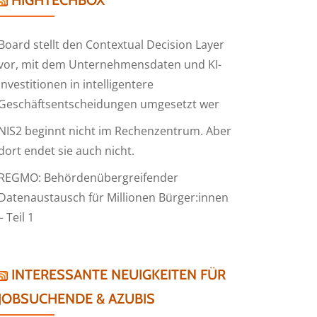
HIGHTECHBOX
Board stellt den Contextual Decision Layer
vor, mit dem Unternehmensdaten und KI-
Investitionen in intelligentere
Geschäftsentscheidungen umgesetzt wer
traler
teller:
NIS2 beginnt nicht im Rechenzentrum. Aber
dort endet sie auch nicht.
el
REGMO: Behördenübergreifender
Datenaustausch für Millionen Bürger:innen
hen
– Teil 1
iert
INTERESSANTE NEUIGKEITEN FÜR
JOBSUCHENDE & AZUBIS