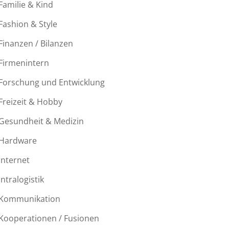
Familie & Kind
Fashion & Style
Finanzen / Bilanzen
Firmenintern
Forschung und Entwicklung
el
Freizeit & Hobby
Gesundheit & Medizin
Hardware
Internet
Intralogistik
Kommunikation
Kooperationen / Fusionen