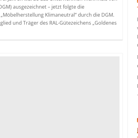
M) ausgezeichnet – jetzt folgte die
 „Möbelherstellung Klimaneutral“ durch die DGM.
Read
tglied und Träger des RAL-Gütezeichens „Goldenes
more
about
Klimaneu
Möbelhers
fm
Büromöb
mit
RAL-
Gütezeic
rezertifiz