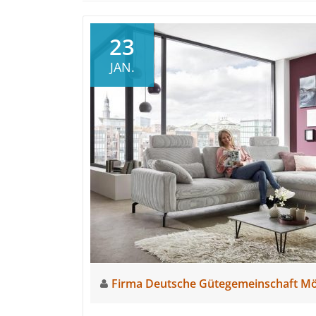
23
JAN.
Firma Deutsche Gütegemeinschaft M