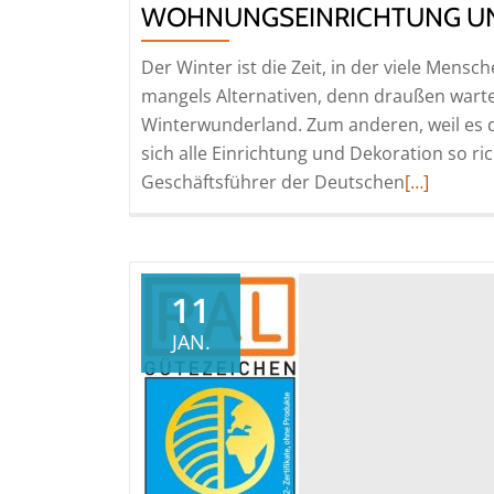
WOHNUNGSEINRICHTUNG UN
Der Winter ist die Zeit, in der viele Mens
mangels Alternativen, denn draußen warte
Winterwunderland. Zum anderen, weil es d
sich alle Einrichtung und Dekoration so ri
Read
Geschäftsführer der Deutschen
[…]
more
about
Wohnungse
unter
11
der
JAN.
Lupe