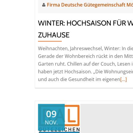
Firma Deutsche Gütegemeinschaft M
WINTER: HOCHSAISON FÜR 
ZUHAUSE
Weihnachten, Jahreswechsel, Winter: In di
Gerade der Wohnbereich rückt in den Mitte
Garten ruht. Chillen auf der Couch, Lesen 
haben jetzt Hochsaison. „Die Wohnungsein
Read
und auch die Gesundheit im eigenen
[…]
more
abou
Winte
Hoch
09
für
NOV.
Wohlf