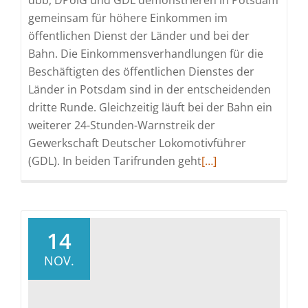
dbb, DPolG und GDL demonstrieren in Potsdam
gemeinsam für höhere Einkommen im
öffentlichen Dienst der Länder und bei der
Bahn. Die Einkommensverhandlungen für die
Beschäftigten des öffentlichen Dienstes der
Länder in Potsdam sind in der entscheidenden
dritte Runde. Gleichzeitig läuft bei der Bahn ein
weiterer 24-Stunden-Warnstreik der
Gewerkschaft Deutscher Lokomotivführer
Read
(GDL). In beiden Tarifrunden geht
[…]
more
about
Solidaritäts-
Kundgebung
14
in
NOV.
Potsdam