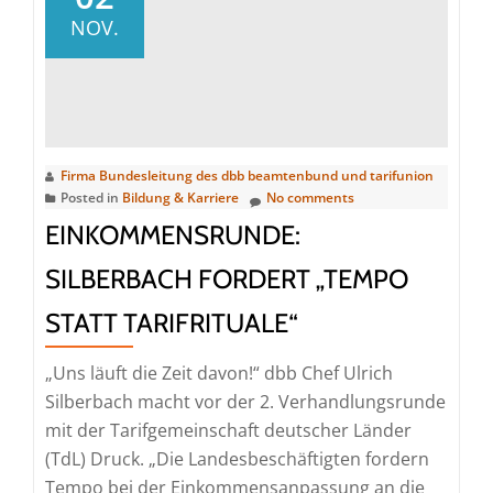
Einkommensrunde:
NOV.
Druck
muss
von
der
Straße
Firma Bundesleitung des dbb beamtenbund und tarifunion
kommen
Posted in
Bildung & Karriere
No comments
EINKOMMENSRUNDE:
SILBERBACH FORDERT „TEMPO
STATT TARIFRITUALE“
„Uns läuft die Zeit davon!“ dbb Chef Ulrich
Silberbach macht vor der 2. Verhandlungsrunde
mit der Tarifgemeinschaft deutscher Länder
(TdL) Druck. „Die Landesbeschäftigten fordern
Tempo bei der Einkommensanpassung an die