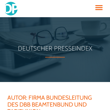
TO
Skip
to
NA
content
DEUTSCHER PRESSEINDEX
AUTOR:
FIRMA BUNDESLEITUNG
DES DBB BEAMTENBUND UND