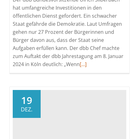
hat umfangreiche Investitionen in den
öffentlichen Dienst gefordert. Ein schwacher
Staat gefährde die Demokratie. Laut Umfragen
gehen nur 27 Prozent der Bürgerinnen und
Bürger davon aus, dass der Staat seine
Aufgaben erfüllen kann. Der dbb Chef machte
zum Auftakt der dbb Jahrestagung am 8. Januar
Read
2024 in Köln deutlich: „Wenn
[…]
more
about
Silberbach:
Vertrauen
19
in
DEZ.
den
Staat
muss
wiederhergestellt