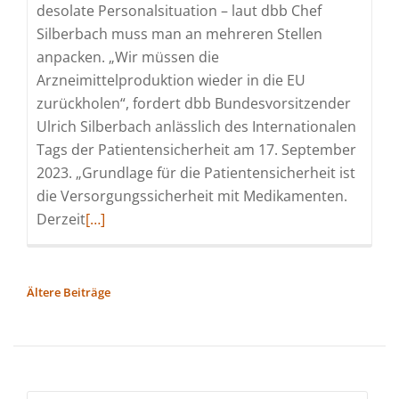
desolate Personalsituation – laut dbb Chef
Silberbach muss man an mehreren Stellen
anpacken. „Wir müssen die
Arzneimittelproduktion wieder in die EU
zurückholen“, fordert dbb Bundesvorsitzender
Ulrich Silberbach anlässlich des Internationalen
Tags der Patientensicherheit am 17. September
2023. „Grundlage für die Patientensicherheit ist
die Versorgungssicherheit mit Medikamenten.
Read
Derzeit
[…]
more
about
Drei
BEITRAGSNAVIGATION
Ältere Beiträge
Forderungen
für
mehr
Patientenwohl