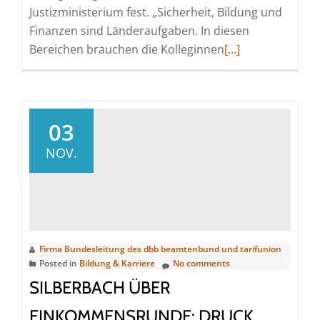
Justizministerium fest. „Sicherheit, Bildung und
Finanzen sind Länderaufgaben. In diesen
Read
Bereichen brauchen die Kolleginnen
[…]
more
about
Blockadehaltung
gefährdet
03
öffentlichen
NOV.
Dienst
Firma Bundesleitung des dbb beamtenbund und tarifunion
Posted in
Bildung & Karriere
No comments
SILBERBACH ÜBER
EINKOMMENSRUNDE: DRUCK