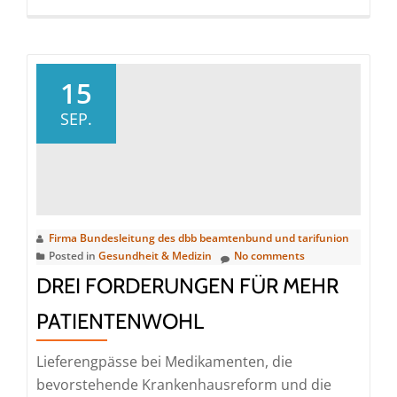
more
about
Silberbach:
„Die
15
Bundesinnenministe
SEP.
sorgt
für
massive
Irritationen
bei
Firma Bundesleitung des dbb beamtenbund und tarifunion
den
Posted in
Gesundheit & Medizin
No comments
Beschäftigten“
DREI FORDERUNGEN FÜR MEHR
PATIENTENWOHL
Lieferengpässe bei Medikamenten, die
bevorstehende Krankenhausreform und die