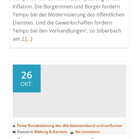
Inflation. Die Bürgerinnen und Bürger fordern
Tempo bei der Modernisierung des öffentlichen
Dienstes. Und die Gewerkschaften fordern
Tempo bei den Verhandlungen“, so Silberbach
Read
am 2.
[…]
more
about
Einkommensrunde:
Silberbach
26
fordert
OKT.
„Tempo
statt
Tarifrituale“
Firma Bundesleitung des dbb beamtenbund und tarifunion
Posted in
Bildung & Karriere
No comments