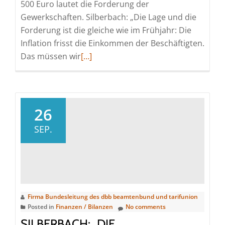
500 Euro lautet die Forderung der
Gewerkschaften. Silberbach: „Die Lage und die
Forderung ist die gleiche wie im Frühjahr: Die
Inflation frisst die Einkommen der Beschäftigten.
Read
Das müssen wir
[…]
more
about
Öffentlicher
Dienst:
26
Länder
SEP.
nicht
mehr
konkurrenzfähig
Firma Bundesleitung des dbb beamtenbund und tarifunion
Posted in
Finanzen / Bilanzen
No comments
SILBERBACH: „DIE