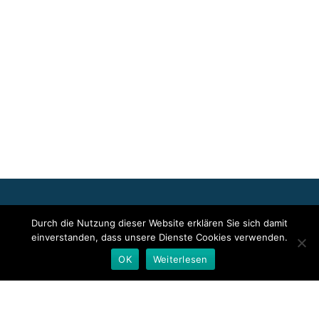
Für die oben stehenden Pressemitteilungen, das angezeigte
Durch die Nutzung dieser Website erklären Sie sich damit
Event bzw. das Stellenangebot sowie für das angezeigte Bild- und
einverstanden, dass unsere Dienste Cookies verwenden.
Tonmaterial ist allein der jeweils angegebene Herausgeber
verantwortlich. Dieser ist in der Regel auch Urheber der
OK
Weiterlesen
Pressetexte sowie der angehängten Bild-, Ton- und
Informationsmaterialien. Die Nutzung von hier veröffentlichten
Informationen zur Eigeninformation und redaktionellen
Weiterverarbeitung ist in der Regel kostenfrei. Bitte klären Sie vor