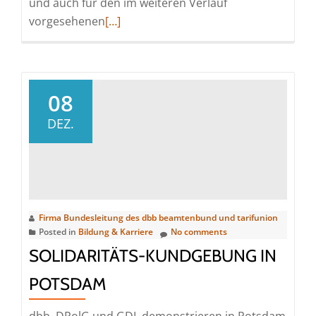
und auch für den im weiteren Verlauf
Read
vorgesehenen
[…]
more
about
Tarifergebnis
soll
08
auf
DEZ.
Beamte
„1:1“
übertragen
werden
Firma Bundesleitung des dbb beamtenbund und tarifunion
Posted in
Bildung & Karriere
No comments
SOLIDARITÄTS-KUNDGEBUNG IN
POTSDAM