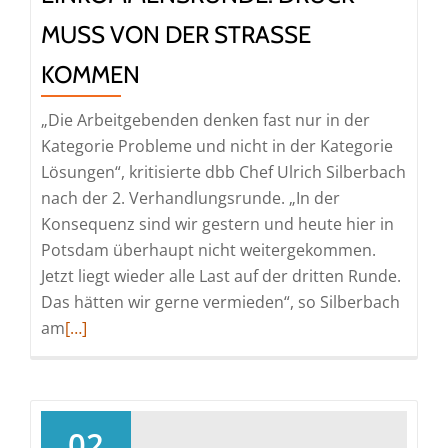
MUSS VON DER STRASSE K
OMMEN
„Die Arbeitgebenden denken fast nur in der
Kategorie Probleme und nicht in der Kategorie
Lösungen“, kritisierte dbb Chef Ulrich Silberbach
nach der 2. Verhandlungsrunde. „In der
Konsequenz sind wir gestern und heute hier in
Potsdam überhaupt nicht weitergekommen.
Jetzt liegt wieder alle Last auf der dritten Runde.
Das hätten wir gerne vermieden“, so Silberbach
Read
am
[…]
more
about
Silberbach
über
02