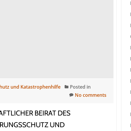
in
Europa:
Start
der
EU-
Kompetenzstelle
im
BBK
hutz und Katastrophenhilfe
Posted in
No comments
FTLICHER BEIRAT DES
ERUNGSSCHUTZ UND