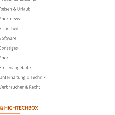
Reisen & Urlaub
Shortnews
kademie
Sicherheit
Software
rungsschutz
Sonstiges
Sport
gung
Stellenangebote
rt
Unterhaltung & Technik
Verbraucher & Recht
ule
HIGHTECHBOX