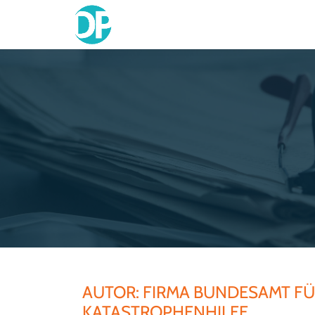
Skip
to
content
AUTOR:
FIRMA BUNDESAMT F
KATASTROPHENHILFE