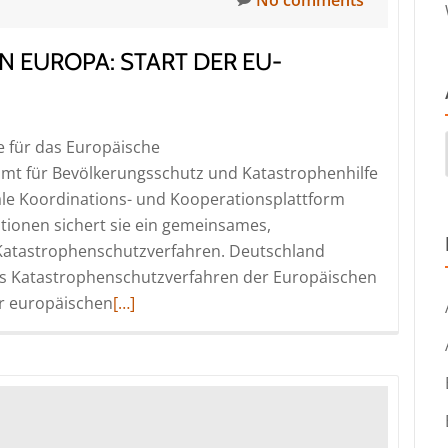
N EUROPA: START DER EU-
e für das Europäische
mt für Bevölkerungsschutz und Katastrophenhilfe
ale Koordinations- und Kooperationsplattform
tionen sichert sie ein gemeinsames,
Katastrophenschutzverfahren. Deutschland
Das Katastrophenschutzverfahren der Europäischen
Read
r europäischen
[…]
more
about
Mit
gebündelten
Kräften