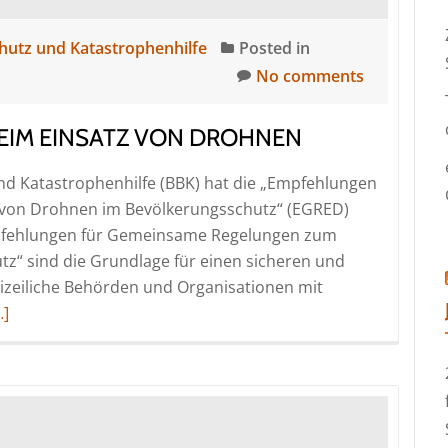
hutz und Katastrophenhilfe
Posted in
No comments
BEIM EINSATZ VON DROHNEN
d Katastrophenhilfe (BBK) hat die „Empfehlungen
von Drohnen im Bevölkerungsschutz“ (EGRED)
Empfehlungen für Gemeinsame Regelungen zum
z“ sind die Grundlage für einen sicheren und
lizeiliche Behörden und Organisationen mit
ead
…]
ore
bout
GRED
ehr