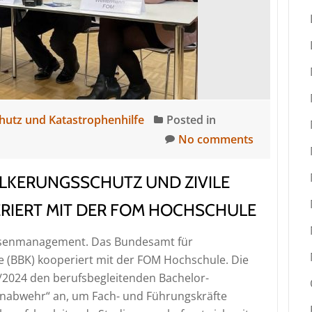
Katastrophenhil
(BBK)
nimmt
Arbeit
auf
hutz und Katastrophenhilfe
Posted in
No comments
LKERUNGSSCHUTZ UND ZIVILE
ERIERT MIT DER FOM HOCHSCHULE
isenmanagement. Das Bundesamt für
 (BBK) kooperiert mit der FOM Hochschule. Die
/2024 den berufsbegleitenden Bachelor-
nabwehr“ an, um Fach- und Führungskräfte