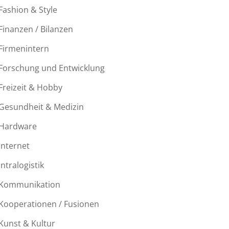
Fashion & Style
Finanzen / Bilanzen
Firmenintern
Forschung und Entwicklung
Freizeit & Hobby
Gesundheit & Medizin
Hardware
her
Internet
Intralogistik
Kommunikation
Kooperationen / Fusionen
hutz
Kunst & Kultur