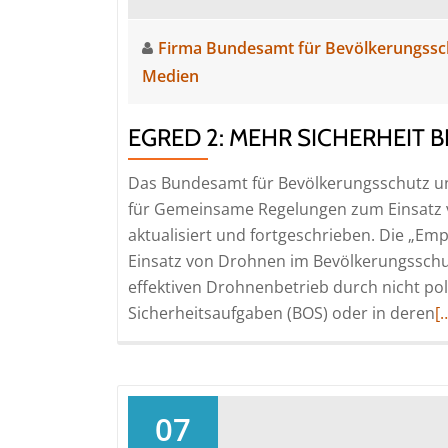
Firma Bundesamt für Bevölkerungssc
Medien
EGRED 2: MEHR SICHERHEIT 
Das Bundesamt für Bevölkerungsschutz un
für Gemeinsame Regelungen zum Einsatz 
aktualisiert und fortgeschrieben. Die „
Einsatz von Drohnen im Bevölkerungsschut
effektiven Drohnenbetrieb durch nicht po
R
Sicherheitsaufgaben (BOS) oder in deren
[
m
a
E
2:
07
M