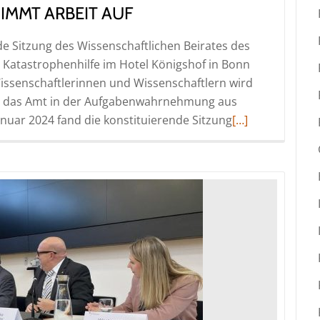
IMMT ARBEIT AUF
de Sitzung des Wissenschaftlichen Beirates des
Katastrophenhilfe im Hotel Königshof in Bonn
Wissenschaftlerinnen und Wissenschaftlern wird
und das Amt in der Aufgabenwahrnehmung aus
Read
anuar 2024 fand die konstituierende Sitzung
[…]
more
about
Unabhängiger
Wissenschaftlic
Beirat
des
Bundesamtes
für
Bevölkerungssc
und