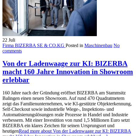
22
Juli
Firma BIZERBA SE & CO.KG
Posted in
Maschinenbau
No
comments
Von der Ladenwaage zur KI: BIZERBA
macht 160 Jahre Innovation in Showroom
erlebbar
160 Jahre nach der Gründung eröffnet BIZERBA am Stammsitz
Balingen einen neuen Showroom. Auf rund 470 Quadratmetern
zeigt das Familienunternehmen, wie KI-gestützte Objekterkennung,
Self-Checkout sowie industrielle Wiege-, Inspektions- und
Automatisierungslösungen reale Prozesse in Handel und Industrie
verbessern. Mit einer Investition von rund 1,5 Millionen Euro setzt
BIZERBA ein klares Zeichen für seinen Ursprungsort und
heutigen
Read more about Von der Ladenwaage zur KI: BIZERBA