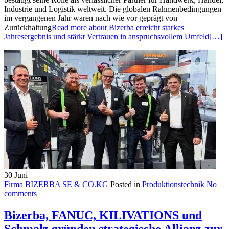
Industrie und Logistik weltweit. Die globalen Rahmenbedingungen
im vergangenen Jahr waren nach wie vor geprägt von
Zurückhaltung
Read more about Bizerba erreicht starkes
Jahresergebnis und stärkt Vertrauen in anspruchsvollem Umfeld
[…]
30
Juni
Firma BIZERBA SE & CO.KG
Posted in
Produktionstechnik
No
comments
Bizerba, FANUC, KILIVATIONS und
Schmalz gründen strategische Allianz zur