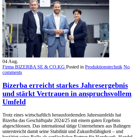
04
Aug.
Firma BIZERBA SE & CO.KG
Posted in
Produktionstechnik
No
comments
Bizerba erreicht starkes Jahresergebnis
und stärkt Vertrauen in anspruchsvollem
Umfeld
Trotz eines wirtschaftlich herausfordernden Jahresumfelds hat
Bizerba das Geschäftsjahr 2024/25 mit einem guten Ergebnis
abgeschlossen. Das international tätige Unternehmen aus Balingen
unterstreicht damit seine Stabilität und Zukunftsfähigkeit – und
bestätigt seine Rolle als verlässlicher Partner für Handwerk, Handel,