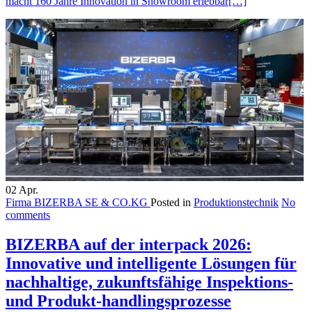
macht 160 Jahre Innovation in Showroom erlebbar
[…]
02
Apr.
Firma BIZERBA SE & CO.KG
Posted in
Produktionstechnik
No
comments
BIZERBA auf der interpack 2026:
Innovative und intelligente Lösungen für
nachhaltige, zukunftsfähige Inspektions-
und Produkt-handlingsprozesse