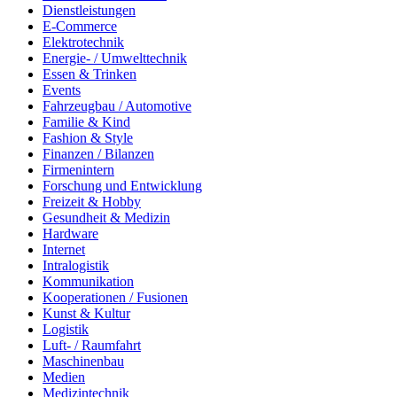
Dienstleistungen
E-Commerce
Elektrotechnik
Energie- / Umwelttechnik
Essen & Trinken
Events
Fahrzeugbau / Automotive
Familie & Kind
Fashion & Style
Finanzen / Bilanzen
Firmenintern
Forschung und Entwicklung
Freizeit & Hobby
Gesundheit & Medizin
Hardware
Internet
Intralogistik
Kommunikation
Kooperationen / Fusionen
Kunst & Kultur
Logistik
Luft- / Raumfahrt
Maschinenbau
Medien
Medizintechnik