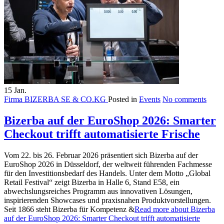
15
Jan.
Firma BIZERBA SE & CO.KG
Posted in
Events
No comments
Bizerba auf der EuroShop 2026: Smarter
Checkout trifft automatisierte Frische
Vom 22. bis 26. Februar 2026 präsentiert sich Bizerba auf der
EuroShop 2026 in Düsseldorf, der weltweit führenden Fachmesse
für den Investitionsbedarf des Handels. Unter dem Motto „Global
Retail Festival“ zeigt Bizerba in Halle 6, Stand E58, ein
abwechslungsreiches Programm aus innovativen Lösungen,
inspirierenden Showcases und praxisnahen Produktvorstellungen.
Seit 1866 steht Bizerba für Kompetenz &
Read more about Bizerba
auf der EuroShop 2026: Smarter Checkout trifft automatisierte