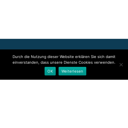
Für die oben stehenden Pressemitteilungen, das angezeigte
Durch die Nutzung dieser Website erklären Sie sich damit
Event bzw. das Stellenangebot sowie für das angezeigte Bild- und
einverstanden, dass unsere Dienste Cookies verwenden.
Tonmaterial ist allein der jeweils angegebene Herausgeber
verantwortlich. Dieser ist in der Regel auch Urheber der
OK
Weiterlesen
Pressetexte sowie der angehängten Bild-, Ton- und
Informationsmaterialien. Die Nutzung von hier veröffentlichten
Informationen zur Eigeninformation und redaktionellen
Weiterverarbeitung ist in der Regel kostenfrei. Bitte klären Sie vor
einer Weiterverwendung urheberrechtliche Fragen mit dem
angegebenen Herausgeber.
Deutsche Presseindex