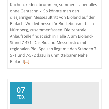
Kochen, reden, brummen, summen – aber alles
ohne Gentechnik: So könnte man den
diesjährigen Messeauftritt von Bioland auf der
Biofach, Weltleitmesse für Bio-Lebensmittel in
Nürnberg, zusammenfassen. Die zentrale
Anlaufstelle findet sich in Halle 7, am Bioland-
Stand 7-471. Das Bioland-Messebistro mit
regionalen Bio- Speisen liegt mit den Ständen 7-
571 und 7-572 dazu in unmittelbarer Nähe.
Read
Bioland
[…]
more
about
Braten
und
07
Arten:
FEB.
Bioland
mit