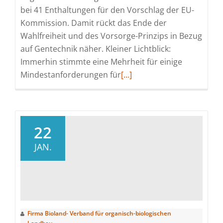
bei 41 Enthaltungen für den Vorschlag der EU-
Kommission. Damit rückt das Ende der
Wahlfreiheit und des Vorsorge-Prinzips in Bezug
auf Gentechnik näher. Kleiner Lichtblick:
Immerhin stimmte eine Mehrheit für einige
Read
Mindestanforderungen für
[…]
more
about
Rückschritt
für
22
Verbraucher
JAN.
und
Landwirte:
Europaparlament
stimmt
für
Firma Bioland- Verband für organisch-biologischen
Deregulierung