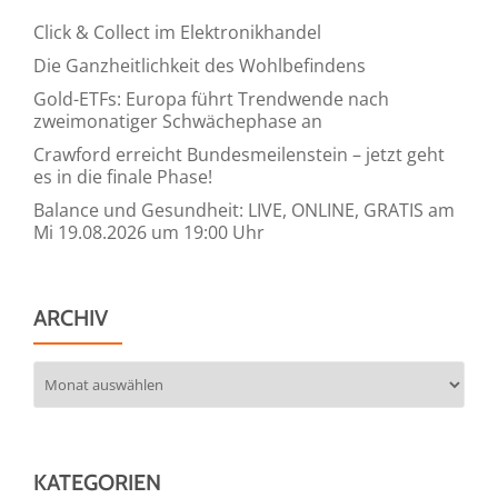
an
Click & Collect im Elektronikhandel
die
Die Ganzheitlichkeit des Wohlbefindens
Politik:
Gold-ETFs: Europa führt Trendwende nach
Wir
zweimonatiger Schwächephase an
sind
Crawford erreicht Bundesmeilenstein – jetzt geht
bereit
es in die finale Phase!
für
Balance und Gesundheit: LIVE, ONLINE, GRATIS am
die
Mi 19.08.2026 um 19:00 Uhr
Transformation
ARCHIV
Archiv
KATEGORIEN