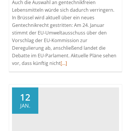
Auch die Auswahl an gentechnikfreien
Lebensmitteln würde sich dadurch verringern.
In Brüssel wird aktuell über ein neues
Gentechnikrecht gestritten: Am 24. Januar
stimmt der EU-Umweltausschuss über den
Vorschlag der EU-Kommission zur
Deregulierung ab, anschließend landet die
Debatte im EU-Parlament. Aktuelle Pläne sehen
Read
vor, dass künftig nicht
[…]
more
about
Aus
grün
12
wird
JAN.
rot:
Bioland-
Karte