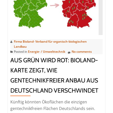
Forderungen
und
dem
Bio-
Mobil
im
Gepäck
Firma Bioland- Verband für organisch-biologischen
zur
Landbau
Posted in
Energie- / Umwelttechnik
No comments
Grünen
AUS GRÜN WIRD ROT: BIOLAND-
Woche
KARTE ZEIGT, WIE
GENTECHNIKFREIER ANBAU AUS
DEUTSCHLAND VERSCHWINDET
Künftig könnten Ökoflächen die einzigen
gentechnikfreien Flächen Deutschlands sein.