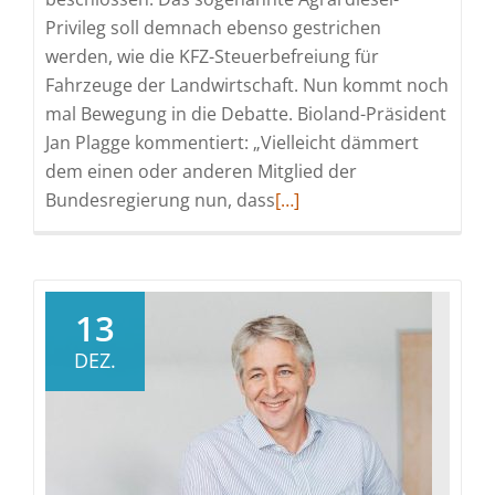
Privileg soll demnach ebenso gestrichen
werden, wie die KFZ-Steuerbefreiung für
Fahrzeuge der Landwirtschaft. Nun kommt noch
mal Bewegung in die Debatte. Bioland-Präsident
Jan Plagge kommentiert: „Vielleicht dämmert
dem einen oder anderen Mitglied der
Read
Bundesregierung nun, dass
[…]
more
about
Gestrichene
Agrar-
13
Vergünstigungen
DEZ.
bremsen
Trecker
und
Transformation