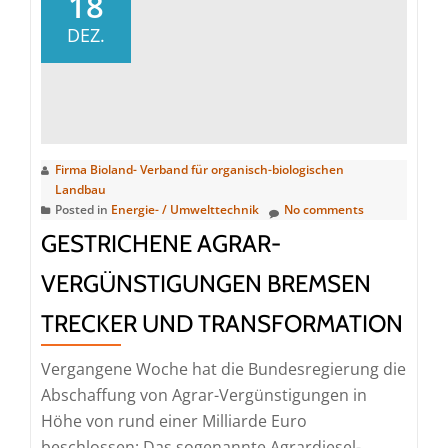
18
neue
DEZ.
Initiative
für
Wahlfreiheit
bei
Gentechnik
Firma Bioland- Verband für organisch-biologischen
im
Landbau
Essen
Posted in
Energie- / Umwelttechnik
No comments
GESTRICHENE AGRAR-
VERGÜNSTIGUNGEN BREMSEN
TRECKER UND TRANSFORMATION
Vergangene Woche hat die Bundesregierung die
Abschaffung von Agrar-Vergünstigungen in
Höhe von rund einer Milliarde Euro
beschlossen: Das sogenannte Agrardiesel-