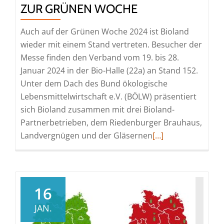
ZUR GRÜNEN WOCHE
Auch auf der Grünen Woche 2024 ist Bioland
wieder mit einem Stand vertreten. Besucher der
Messe finden den Verband vom 19. bis 28.
Januar 2024 in der Bio-Halle (22a) an Stand 152.
Unter dem Dach des Bund ökologische
Lebensmittelwirtschaft e.V. (BÖLW) präsentiert
sich Bioland zusammen mit drei Bioland-
Partnerbetrieben, dem Riedenburger Brauhaus,
Read
Landvergnügen und der Gläsernen
[…]
more
about
Bioland
fährt
16
mit
JAN.
politischen