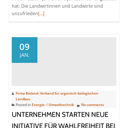
hat: Die Landwirtinnen und Landwirte sind
Read
unzufrieden
[…]
more
about
Zukunftsfähige
Landwirtschaft
09
muss
JAN.
Bauern
ihr
Auskommen
sichern
Firma Bioland- Verband für organisch-biologischen
Landbau
Posted in
Energie- / Umwelttechnik
No comments
UNTERNEHMEN STARTEN NEUE
INITIATIVE FÜR WAHLFREIHEIT BEI