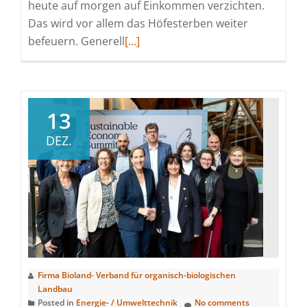
heute auf morgen auf Einkommen verzichten.
Das wird vor allem das Höfesterben weiter
Read
befeuern. Generell
[…]
more
about
Agrardiesel-
Streichung:
13
Ohne
DEZ.
Kompensation
geht
es
nicht!
Firma Bioland- Verband für organisch-biologischen
Landbau
Posted in
Energie- / Umwelttechnik
No comments