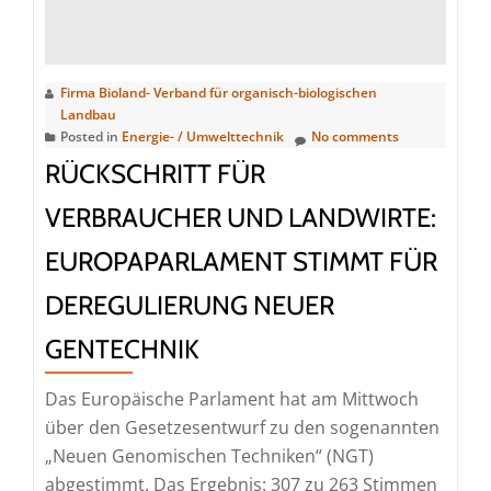
knapp
50
Partnern
Firma Bioland- Verband für organisch-biologischen
auf
Landbau
der
Posted in
Energie- / Umwelttechnik
No comments
Biofach
RÜCKSCHRITT FÜR
VERBRAUCHER UND LANDWIRTE:
EUROPAPARLAMENT STIMMT FÜR
DEREGULIERUNG NEUER
GENTECHNIK
Das Europäische Parlament hat am Mittwoch
über den Gesetzesentwurf zu den sogenannten
„Neuen Genomischen Techniken“ (NGT)
abgestimmt. Das Ergebnis: 307 zu 263 Stimmen