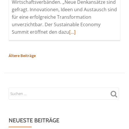
Wirtschaftsverbänden. „Neue Denkansätze sind
gefragt. Innovationen, Ideen und Austausch sind
für eine erfolgreiche Transformation
unverzichtbar. Der Sustainable Economy
Read
Summit eröffnet den dazu
[…]
more
about
Sustainable
BEITRAGSNAVIGATION
Ältere Beiträge
Economy
Summit
2023
endet
mit
starker
Botschaft
aus
NEUESTE BEITRÄGE
der
Wirtschaft