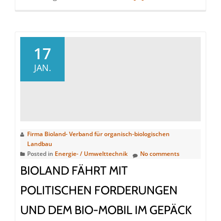
more
about
Kein
Segen
17
der
JAN.
Bischöfe
für
Deregulierung
der
Gentechnik
Firma Bioland- Verband für organisch-biologischen
Landbau
Posted in
Energie- / Umwelttechnik
No comments
BIOLAND FÄHRT MIT
POLITISCHEN FORDERUNGEN
UND DEM BIO-MOBIL IM GEPÄCK