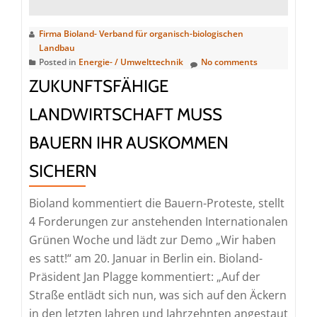
zeigt,
wie
Firma Bioland- Verband für organisch-biologischen
gentechnikfreier
Landbau
Anbau
Posted in
Energie- / Umwelttechnik
No comments
aus
ZUKUNFTSFÄHIGE
Deutschland
verschwindet
LANDWIRTSCHAFT MUSS
BAUERN IHR AUSKOMMEN
SICHERN
Bioland kommentiert die Bauern-Proteste, stellt
4 Forderungen zur anstehenden Internationalen
Grünen Woche und lädt zur Demo „Wir haben
es satt!“ am 20. Januar in Berlin ein. Bioland-
Präsident Jan Plagge kommentiert: „Auf der
Straße entlädt sich nun, was sich auf den Äckern
in den letzten Jahren und Jahrzehnten angestaut