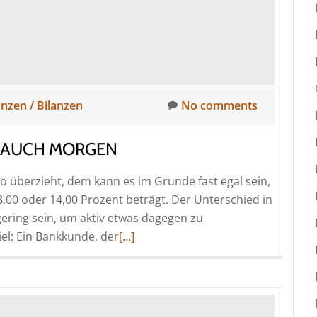
anzen / Bilanzen
No comments
ES AUCH MORGEN
o überzieht, dem kann es im Grunde fast egal sein,
,00 oder 14,00 Prozent beträgt. Der Unterschied in
ering sein, um aktiv etwas dagegen zu
Read
el: Ein Bankkunde, der
[…]
more
about
Wer
heute