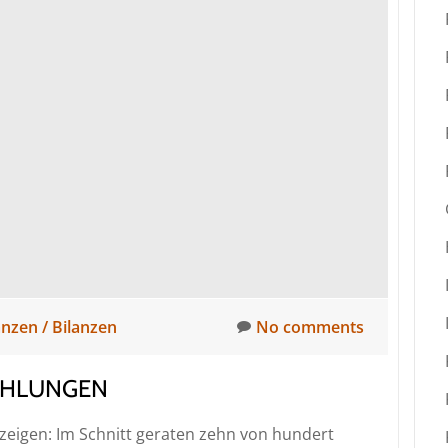
teuer
ist,
ist
es
auch
morgen
anzen / Bilanzen
No comments
AHLUNGEN
eigen: Im Schnitt geraten zehn von hundert