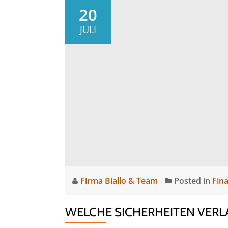
ist
20
bei
JULI
Mietvertrag
und
Nebenkostenabrechnung
zu
achten?
Firma Biallo & Team
Posted in
Fin
WELCHE SICHERHEITEN VERL