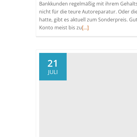
Bankkunden regelmäßig mit ihrem Gehaltsk
nicht für die teure Autoreparatur. Oder d
hatte, gibt es aktuell zum Sonderpreis. Gu
Read
Konto meist bis zu
[…]
more
about
So
vermeidet
21
man
JULI
hohe
Zahlungen