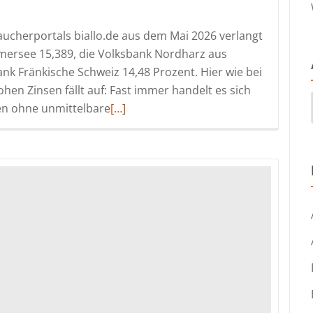
cherportals biallo.de aus dem Mai 2026 verlangt
mersee 15,389, die Volksbank Nordharz aus
nk Fränkische Schweiz 14,48 Prozent. Hier wie bei
n Zinsen fällt auf: Fast immer handelt es sich
Read
en ohne unmittelbare
[…]
more
about
Preistreiber
auf
dem
Land