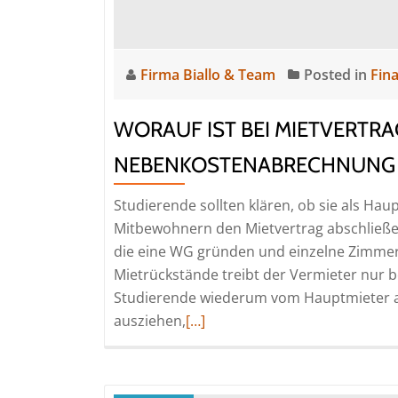
Firma Biallo & Team
Posted in
Fin
WORAUF IST BEI MIETVERTR
NEBENKOSTENABRECHNUNG 
Studierende sollten klären, ob sie als H
Mitbewohnern den Mietvertrag abschließen
die eine WG gründen und einzelne Zimmer
Mietrückstände treibt der Vermieter nur b
Studierende wiederum vom Hauptmieter ab
Read
ausziehen,
[…]
more
about
Worauf