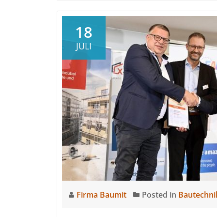
18
JULI
Firma Baumit
Posted in
Bautechni