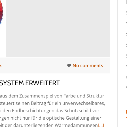
k
No comments
BSYSTEM ERWEITERT
h aus dem Zusammenspiel von Farbe und Struktur
teuert seinen Beitrag für ein unverwechselbares,
 bilden Endbeschichtungen das Schutzschild vor
rgen nicht nur für die optische Gestaltung einer
Read
igkeit der darunterliegenden Wärmedämmungen
[…]