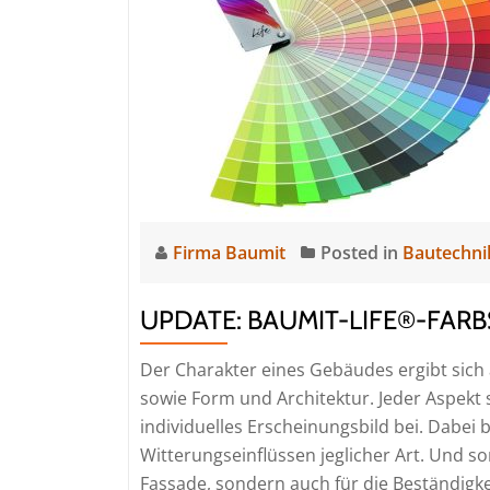
GmbH
und
Diessner
Firma Baumit
Posted in
Bautechni
UPDATE: BAUMIT-LIFE®-FAR
Der Charakter eines Gebäudes ergibt sic
sowie Form und Architektur. Jeder Aspekt s
individuelles Erscheinungsbild bei. Dabei
Witterungseinflüssen jeglicher Art. Und so
Fassade, sondern auch für die Beständ