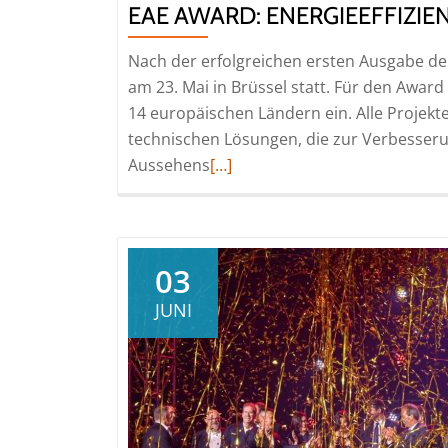
EAE AWARD: ENERGIEEFFIZIE
Nach der erfolgreichen ersten Ausgabe der
am 23. Mai in Brüssel statt. Für den Awar
14 europäischen Ländern ein. Alle Projekte
technischen Lösungen, die zur Verbesseru
Read
Aussehens
[…]
more
about
EAE
Award:
03
Energieeffizienz
JUNI
trifft
Architektur