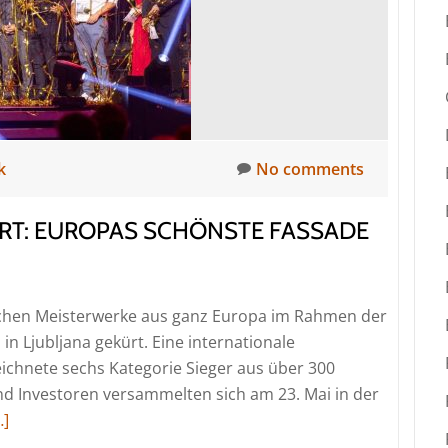
k
No comments
ERT: EUROPAS SCHÖNSTE FASSADE
schen Meisterwerke aus ganz Europa im Rahmen der
in Ljubljana gekürt. Eine internationale
eichnete sechs Kategorie Sieger aus über 300
nd Investoren versammelten sich am 23. Mai in der
ead
…]
ore