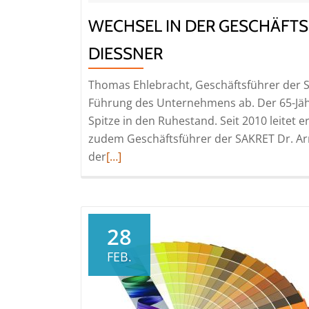
WECHSEL IN DER GESCHÄFT
DIESSNER
Thomas Ehlebracht, Geschäftsführer der 
Führung des Unternehmens ab. Der 65-Jähri
Spitze in den Ruhestand. Seit 2010 leitet 
zudem Geschäftsführer der SAKRET Dr. Arn
Read
der
[…]
more
about
Wechsel
in
28
der
FEB.
Geschäftsführung
der
SAKRET