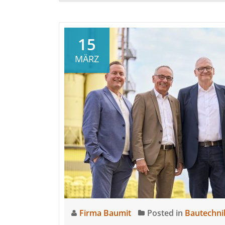
a
„
in
15
P
MÄRZ
t
E
s
F
2
Firma Baumit
Posted in
Bautechni