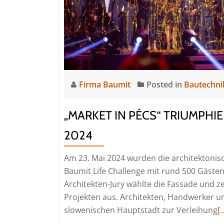
Firma Baumit
Posted in
Bautechni
„MARKET IN PÉCS“ TRIUMPHI
2024
Am 23. Mai 2024 wurden die architektoni
Baumit Life Challenge mit rund 500 Gästen 
Architekten-Jury wählte die Fassade und z
Projekten aus. Architekten, Handwerker u
R
slowenischen Hauptstadt zur Verleihung
[
m