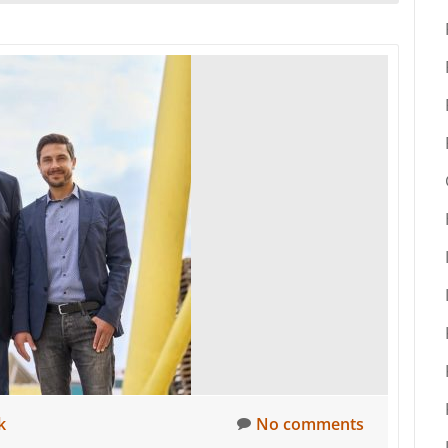
bout
Market
écs“
riumphiert:
uropas
chönste
assade
024
k
No comments