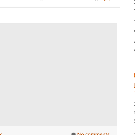
more
about
Update:
Baumit-
Life®-
Farbsystem
erweitert
k
No comments