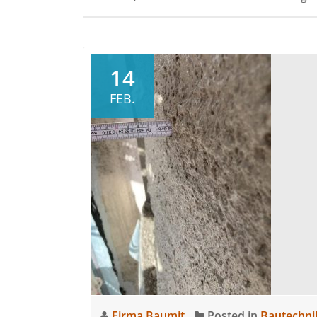
14
FEB.
Firma Baumit
Posted in
Bautechni