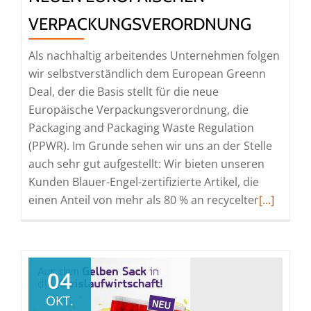
VERPACKUNGSVERORDNUNG
Als nachhaltig arbeitendes Unternehmen folgen
wir selbstverständlich dem European Greenn
Deal, der die Basis stellt für die neue
Europäische Verpackungsverordnung, die
Packaging and Packaging Waste Regulation
(PPWR). Im Grunde sehen wir uns an der Stelle
auch sehr gut aufgestellt: Wir bieten unseren
Kunden Blauer-Engel-zertifizierte Artikel, die
Read
einen Anteil von mehr als 80 % an recycelter
[…]
more
about
PPWR:
Chancen
04
und
OKT.
Herausfo