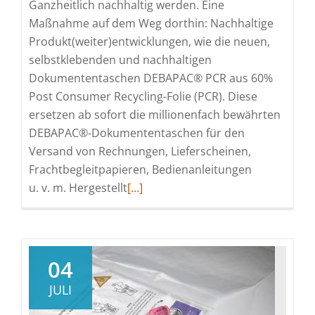
Ganzheitlich nachhaltig werden. Eine
Maßnahme auf dem Weg dorthin: Nachhaltige
Produkt(weiter)entwicklungen, wie die neuen,
selbstklebenden und nachhaltigen
Dokumententaschen DEBAPAC® PCR aus 60%
Post Consumer Recycling-Folie (PCR). Diese
ersetzen ab sofort die millionenfach bewährten
DEBAPAC®-Dokumententaschen für den
Versand von Rechnungen, Lieferscheinen,
Frachtbegleitpapieren, Bedienanleitungen
Read
u. v. m. Hergestellt
[…]
more
about
Aus
DEBAPAC®
04
wird
JULI
DEBAPAC®
PCR