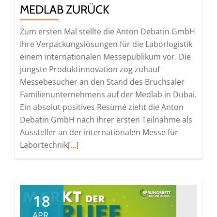
MEDLAB ZURÜCK
Zum ersten Mal stellte die Anton Debatin GmbH
ihre Verpackungslösungen für die Laborlogistik
einem internationalen Messepublikum vor. Die
jüngste Produktinnovation zog zuhauf
Messebesucher an den Stand des Bruchsaler
Familienunternehmens auf der Medlab in Dubai.
Ein absolut positives Resümé zieht die Anton
Debatin GmbH nach ihrer ersten Teilnahme als
Aussteller an der internationalen Messe für
Read
Labortechnik
[…]
more
about
Debatin
blickt
18
begeistert
APR.