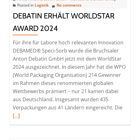
2024
Posted in
Logistik
No comments
DEBATIN ERHÄLT WORLDSTAR
AWARD 2024
Für ihre für Labore hoch relevanten Innovation
DEBAMED® Speci-Sorb wurde die Bruchsaler
Anton Debatin GmbH jetzt mit dem WorldStar
2024 ausgezeichnet. In diesem Jahr hat die WPO
(World Packaging Organisation) 214 Gewinner
im Rahmen dieses renommierten globalen
Wettbewerbs prämiert – nur 21 kamen dabei
aus Deutschland. Insgesamt wurden 435
Read
Verpackungen aus 41 Ländern eingereicht. Die
more
[…]
about
DEBATI
erhält