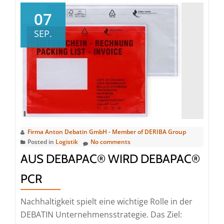
WorldS
07
Award
SEP.
2024
Firma Anton Debatin GmbH - Member of DERIBA Group
Posted in
Logistik
No comments
AUS DEBAPAC® WIRD DEBAPAC®
PCR
Nachhaltigkeit spielt eine wichtige Rolle in der
DEBATIN Unternehmensstrategie. Das Ziel: