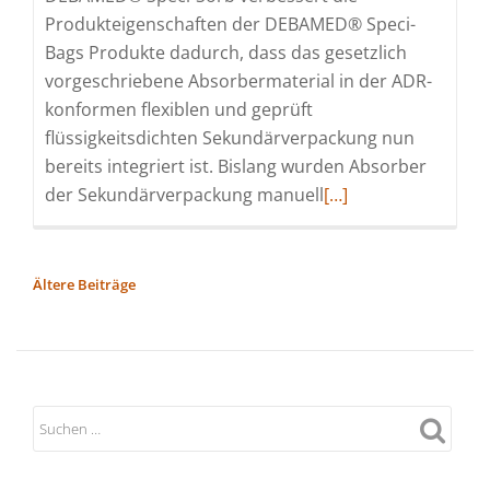
Produkteigenschaften der DEBAMED® Speci-
Bags Produkte dadurch, dass das gesetzlich
vorgeschriebene Absorbermaterial in der ADR-
konformen flexiblen und geprüft
flüssigkeitsdichten Sekundärverpackung nun
bereits integriert ist. Bislang wurden Absorber
Read
der Sekundärverpackung manuell
[…]
more
about
Prozessoptimierter
BEITRAGSNAVIGATION
Ältere Beiträge
Probentransport
dank
DEBATIN
Innovation