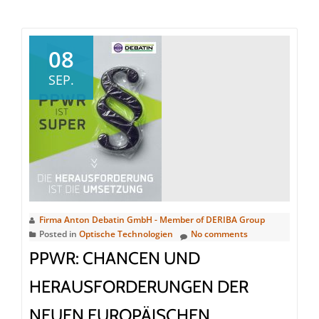
about
DEBATAPE
freeze
08
–
SEP.
Coole
Lösungen
für
sichere
Verpackungen
Firma Anton Debatin GmbH - Member of DERIBA Group
Posted in
Optische Technologien
No comments
PPWR: CHANCEN UND
HERAUSFORDERUNGEN DER
NEUEN EUROPÄISCHEN