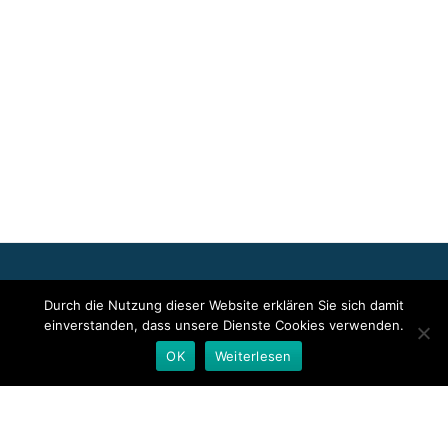
Für die oben stehenden Pressemitteilungen, das angezeigte
Durch die Nutzung dieser Website erklären Sie sich damit
Event bzw. das Stellenangebot sowie für das angezeigte Bild- und
einverstanden, dass unsere Dienste Cookies verwenden.
Tonmaterial ist allein der jeweils angegebene Herausgeber
verantwortlich. Dieser ist in der Regel auch Urheber der
OK
Weiterlesen
Pressetexte sowie der angehängten Bild-, Ton- und
Informationsmaterialien. Die Nutzung von hier veröffentlichten
Informationen zur Eigeninformation und redaktionellen
Weiterverarbeitung ist in der Regel kostenfrei. Bitte klären Sie vor