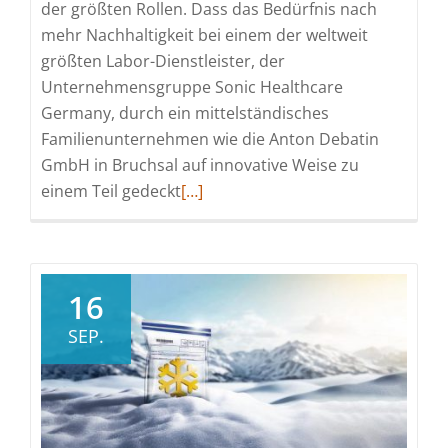
der größten Rollen. Dass das Bedürfnis nach
mehr Nachhaltigkeit bei einem der weltweit
größten Labor-Dienstleister, der
Unternehmensgruppe Sonic Healthcare
Germany, durch ein mittelständisches
Familienunternehmen wie die Anton Debatin
GmbH in Bruchsal auf innovative Weise zu
Read
einem Teil gedeckt
[…]
more
about
DEBATIN
macht
16
„Druck“
SEP.
in
der
Labor-
Nachhaltigkeit