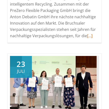
intelligentem Recycling. Zusammen mit der
PreZero Flexible Packaging GmbH bringt die
Anton Debatin GmbH ihre nächste nachhaltige
Innovation auf den Markt. Die Bruchsaler
Verpackungsspezialisten stehen seit Jahren für
Read
nachhaltige Verpackungslösungen, für die
[…]
more
about
DEBATIN
Verpackung
23
werden
JULI
noch
nachhaltige