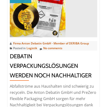
der
neuen
Europäis
Verpacku
Firma Anton Debatin GmbH - Member of DERIBA Group
Posted in
Logistik
No comments
DEBATIN
VERPACKUNGSLÖSUNGEN
WERDEN NOCH NACHHALTIGER
Abfallströme aus Haushalten sind schwierig zu
recyceln. Die Anton Debatin GmbH und PreZero
Flexible Packaging GmbH sorgen für mehr
Nachhaltigkeit bei Verpackungslösungen dank