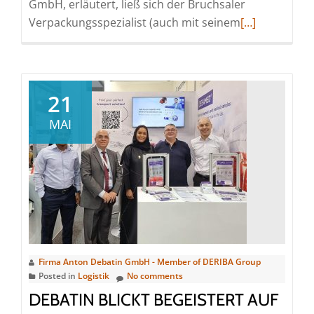
GmbH, erläutert, ließ sich der Bruchsaler
Read
Verpackungsspezialist (auch mit seinem
[…]
more
about
Anton
Debatin
21
GmbH
MAI
zertifiziert
durch
das
„audit
berufundfamil
Firma Anton Debatin GmbH - Member of DERIBA Group
Posted in
Logistik
No comments
DEBATIN BLICKT BEGEISTERT AUF