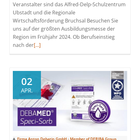
Veranstalter sind das Alfred-Delp-Schulzentrum
Ubstadt und die Regionale
Wirtschaftsförderung Bruchsal Besuchen Sie
uns auf der größten Ausbildungsmesse der
Region im Frühjahr 2024. Ob Berufseinstieg
Read
nach der
[…]
more
about
Wir
sind
02
dabei:
APR.
Markt
der
Berufe
am
20.
April
Firma Anton Debatin GmbH - Member of DERIBA Group