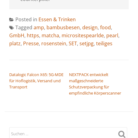
Posted in
Essen & Trinken
Tagged
amp
,
bambusbesen
,
design
,
food
,
GmbH
,
https
,
matcha
,
micrositespearlde
,
pearl
,
platz
,
Presse
,
rosenstein
,
SET
,
setjpg
,
teiliges
BEITRAGSNAVIGATION
Datalogic Falcon X65: 5G-MDE
NEXTPACK entwickelt
für Hoflogistik, Versand und
maßgeschneiderte
Transport
Schutzverpackung für
empfindliche Körperscanner