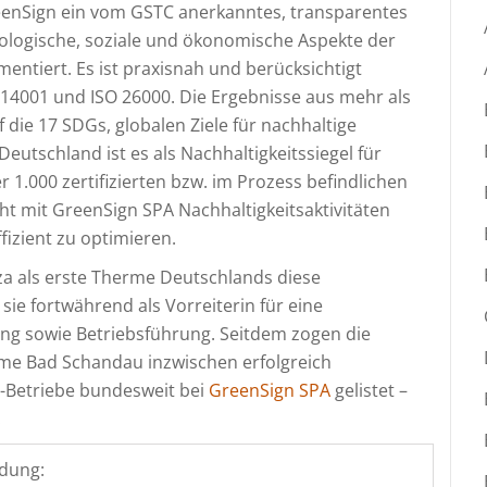
reenSign ein vom GSTC anerkanntes, transparentes
ogische, soziale und ökonomische Aspekte der
mentiert. Es ist praxisnah und berücksichtigt
14001 und ISO 26000. Die Ergebnisse aus mehr als
f die 17 SDGs, globalen Ziele für nachhaltige
Deutschland ist es als Nachhaltigkeitssiegel für
 1.000 zertifizierten bzw. im Prozess befindlichen
cht mit GreenSign SPA Nachhaltigkeitsaktivitäten
izient zu optimieren.
a als erste Therme Deutschlands diese
ie fortwährend als Vorreiterin für eine
ng sowie Betriebsführung. Seitdem zogen die
e Bad Schandau inzwischen erfolgreich
ss-Betriebe bundesweit bei
GreenSign SPA
gelistet –
.
dung: