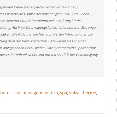
angegebene Herausgeber (siehe Firmenkontakt oben)
des Pressetextes, sowie der angehängten Bild-, Ton-, Video-,
News Network GmbH übernimmt keine Haftung für die
 Meldung. Auch bei Übertragungsfehlern oder anderen Störungen
ssigkeit. Die Nutzung von hier archivierten Informationen zur
g ist in der Regel kostenfrei. Bitte klären Sie vor einer
m angegebenen Herausgeber. Eine systematische Speicherung
 dieses Datenbankwerks sind nur mit schriftlicher Genehmigung
,
hotels
,
iso
,
management
,
orb
,
spa
,
sulza
,
therme
,