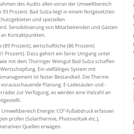
Rahmen des Audits allen voran der Umweltbereich
93 Prozent. Bad Sulza liegt in einem festgesetzten
chutzgebieten und speziellen
rd. Sensibilisierung von Mitarbeitenden und Gästen
 an Kontaktpunkten.
 (89 Prozent), wirtschaftliche (86 Prozent)
81 Prozent). Dazu gehört ein fairer Umgang unter
n wie mit dem Thüringer Weingut Bad Sulza schaffen
 Wertschöpfung. Ein vielfältiges System mit
tsmanagement ist fester Bestandteil. Die Therme
rch vorausschauende Planung. E-Ladesäulen und -
rräder zur Verfügung, es werden eine Vielzahl an
tgestellt.
m Umweltbereich Energie: CO²-Fußabdruck erfassen
en prüfen (Solarthermie, Photovoltaik etc.),
nerativen Quellen erwägen.