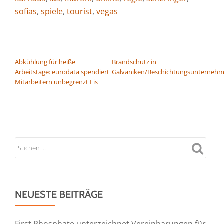
sofias
,
spiele
,
tourist
,
vegas
BEITRAGSNAVIGATION
Abkühlung für heiße
Brandschutz in
Arbeitstage: eurodata spendiert
Galvaniken/Beschichtungsunterneh
Mitarbeitern unbegrenzt Eis
NEUESTE BEITRÄGE
First Phosphate unterzeichnet Vereinbarungen für