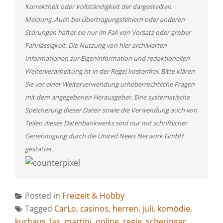
Korrektheit oder Vollständigkeit der dargestellten
Meldung. Auch bei Übertragungsfehlern oder anderen
Störungen haftet sie nur im Fall von Vorsatz oder grober
Fahrlässigkeit. Die Nutzung von hier archivierten
Informationen zur Eigeninformation und redaktionellen
Weiterverarbeitung ist in der Regel kostenfrei. Bitte klären
Sie vor einer Weiterverwendung urheberrechtliche Fragen
mit dem angegebenen Herausgeber. Eine systematische
Speicherung dieser Daten sowie die Verwendung auch von
Teilen dieses Datenbankwerks sind nur mit schriftlicher
Genehmigung durch die United News Network GmbH
gestattet.
Posted in
Freizeit & Hobby
Tagged
CarLo
,
casinos
,
herren
,
juli
,
komödie
,
kurhaus
,
las
,
martini
,
online
,
regie
,
scheringer
,