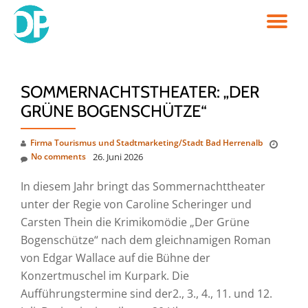
TO
Skip
to
NA
content
SOMMERNACHTSTHEATER: „DER
GRÜNE BOGENSCHÜTZE“
Firma Tourismus und Stadtmarketing/Stadt Bad Herrenalb
No comments
26. Juni 2026
In diesem Jahr bringt das Sommernachttheater
unter der Regie von Caroline Scheringer und
Carsten Thein die Krimikomödie „Der Grüne
Bogenschütze“ nach dem gleichnamigen Roman
von Edgar Wallace auf die Bühne der
Konzertmuschel im Kurpark. Die
Aufführungstermine sind der2., 3., 4., 11. und 12.