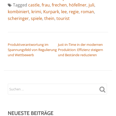
Tagged
castle
,
frau
,
frechen
,
höfellner
,
juli
,
kombiniert
,
krimi
,
Kurpark
,
lee
,
regie
,
roman
,
scheringer
,
spiele
,
thein
,
tourist
BEITRAGSNAVIGATION
Produktverantwortung im
Just-in-Time in der modernen
Spannungsfeld von Regulierung
Produktion: Effizienz steigern
und Wettbewerb
und Bestände reduzieren
NEUESTE BEITRÄGE