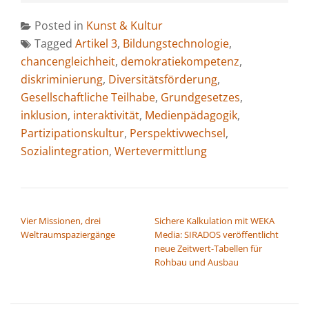
Posted in
Kunst & Kultur
Tagged
Artikel 3
,
Bildungstechnologie
,
chancengleichheit
,
demokratiekompetenz
,
diskriminierung
,
Diversitätsförderung
,
Gesellschaftliche Teilhabe
,
Grundgesetzes
,
inklusion
,
interaktivität
,
Medienpädagogik
,
Partizipationskultur
,
Perspektivwechsel
,
Sozialintegration
,
Wertevermittlung
BEITRAGSNAVIGATION
Vier Missionen, drei
Sichere Kalkulation mit WEKA
Weltraumspaziergänge
Media: SIRADOS veröffentlicht
neue Zeitwert-Tabellen für
Rohbau und Ausbau